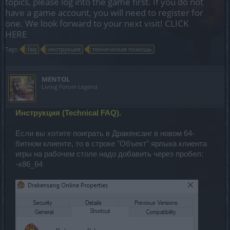
topics, please log into the game first. If you do not
have a game account, you will need to register for
one. We look forward to your next visit!
CLICK
HERE
Tags:
faq
инструкция
техническая помощь
MENTOL
Living Forum Legend
Инструкция (Technical FAQ).
Если вы хотите поиграть в Дракенсанг в новом 64-
битном клиенте, то в строке "Объект" ярлыка клиента
игры на рабочем столе надо добавить через пробел:
-x86_64