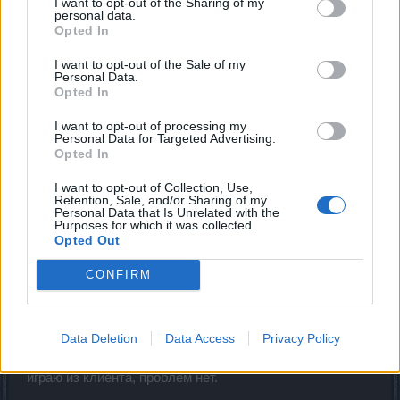
I want to opt-out of the Sharing of my
Чтобы перейти на 64х битовую версию игры Читаем
personal data.
самый первый пост от
@MENTOL
.
Opted In
P.S - Скриншот браузерной версии выше (это сайт
I want to opt-out of the Sale of my
Personal Data.
тестового сервера) он уже мигрировал на новый
Opted In
сервер, далее каждый из серверов будут мигрировать
постепенно. Следите за официальными сообщениями,
I want to opt-out of processing my
последний сервер мигрирует (Heredur).
Personal Data for Targeted Advertising.
Opted In
Aug 14, 2020
I want to opt-out of Collection, Use,
Retention, Sale, and/or Sharing of my
Personal Data that Is Unrelated with the
MENTOL
Purposes for which it was collected.
Living Forum Legend
Opted Out
CONFIRM
AK47TestPlayer said:
↑
Перейти на новую операционную систему Windows 10
Data Deletion
Data Access
Privacy Policy
Играю на сервере Grimmag, миграция сервера была
вчера 13 августа 2020. Система Windows-8.1. Сейчас
играю из клиента, проблем нет.