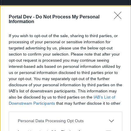
Есть несколько наиболее подходящих решений,
которые могли бы вам помочь исправить эту проблему.
Portal Dev -
Do Not Process My Personal
Information
Перейти на новую операционную систему
Windows 10 / Игра, так же будет доступна через
If you wish to opt-out of the sale, sharing to third parties, or
браузер, более подробная информация (чтобы
processing of your personal or sensitive information for
запустить игру через браузер) есть
тут
,
targeted advertising by us, please use the below opt-out
обновляем Java и собственно сам браузер.
section to confirm your selection. Please note that after your
Начать играть через Клиент игры: Более
opt-out request is processed you may continue seeing
подробнее вы можете прочитать
тут.
interest-based ads based on personal information utilized by
us or personal information disclosed to third parties prior to
В связи с увеличением сообщение об ошибок на базе
your opt-out. You may separately opt-out of the further
клиента игры, с версией 32 бит. Советуем так же
disclosure of your personal information by third parties on the
перейти на 64 битовую версию игры.
IAB’s list of downstream participants. This information may
also be disclosed by us to third parties on the
IAB’s List of
64х Битовая версия игры - отличается тем что, игра
Downstream Participants
that may further disclose it to other
становиться более стабильной, улучшается
third parties.
производительность, и уменьшается количество
ошибок которые появляются (например в черте
Personal Data Processing Opt Outs
города).