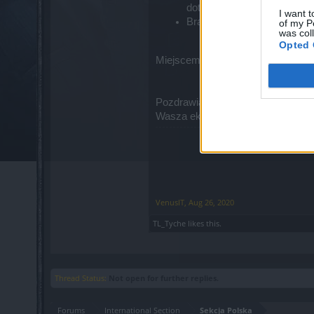
dotykał problem otrzymają 
I want t
Brakowało niektórych tekst
of my P
was col
Opted 
Miejscem do dyskusji na temat Akt
Pozdrawiamy,
Wasza ekipa DSO
VenusIT
,
Aug 26, 2020
TL_Tyche
likes this.
Thread Status:
Not open for further replies.
Forums
International Section
Sekcja Polska