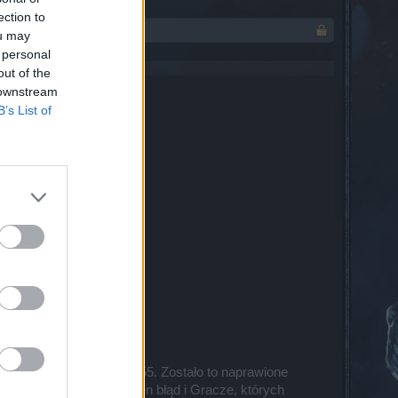
ection to
ou may
 personal
out of the
 downstream
B’s List of
.
onserwacji
)
eń 29 sierpnia
postaciom na poziomie 55. Zostało to naprawione
nników. Naprawiliśmy ten błąd i Gracze, których