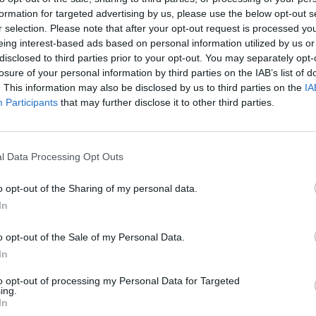
formation for targeted advertising by us, please use the below opt-out s
r selection. Please note that after your opt-out request is processed y
eing interest-based ads based on personal information utilized by us or
disclosed to third parties prior to your opt-out. You may separately opt-
losure of your personal information by third parties on the IAB’s list of
. This information may also be disclosed by us to third parties on the
IA
lejną Aktualizację zawierającą poprawki błędów oraz Dzień Premium
Participants
that may further disclose it to other third parties.
Harmonogram: 27.08.2020
08:30 - Rozpoczęcie odliczania
09:00 - Przestój serwerów
l Data Processing Opt Outs
~09:45 - Planowane zakończenie przestoju
(poza serwerami Tegan i Agathon, na których z powodu k
o opt-out of the Sharing of my personal data.
bazy danych przestój zakończy się około 10:30
In
o opt-out of the Sale of my Personal Data.
aktualizowane przedmioty oferty Dnia Premium zaplanowanego na dzi
In
to opt-out of processing my Personal Data for Targeted
ing.
ość Punktów doświadczenia w ramach oferty dnia proponowane były 
In
usów nie były w stanie otrzymać efektu dla jubileuszowych naramie