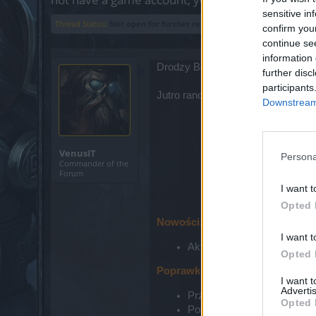
sensitive in
Thread Status:
Not open for further replies.
confirm you
continue se
information 
Drodzy Bohaterowie!
further disc
participants
Jutro rano wprowadzimy do gry ko
Downstream 
VenusIT
Persona
Commander of the
Forum
I want t
Opted 
Nowości:
I want t
Aktualizacja 241 zawiera z
Opted 
Poprawki błędów:
I want 
Advertis
Przedmioty zwiększające il
Opted 
Postacie Parowych Mechanik