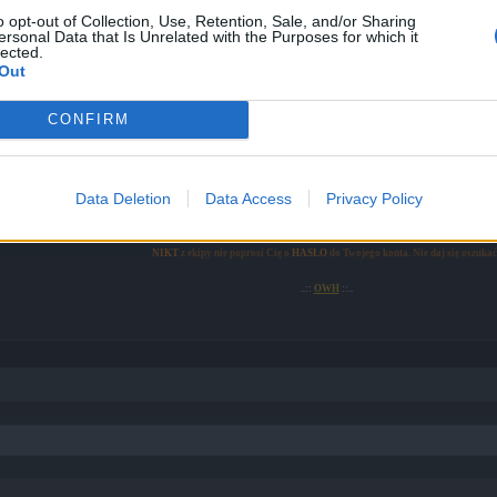
skórkę za pośrednictwem odpowiedniego powiadomienia po wprowadze
o opt-out of Collection, Use, Retention, Sale, and/or Sharing
ów lub miały nieprawidłowe tłumaczenie w języku rumuńskim. Zostało
ersonal Data that Is Unrelated with the Purposes for which it
lected.
Out
ualizacji oraz do zgłaszania ewentualnych problemów jest ten
wątek
CONFIRM
Data Deletion
Data Access
Privacy Policy
ZAWSZE
dokładnie opisz problem pisząc do pomocy technicznej za pomocą formu
NIKT
z ekipy nie poprosi Cię o
HASŁO
do Twojego konta. Nie daj się oszukać
..::
OWH
::..