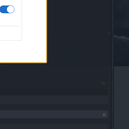
niu aktualizacji
 to również naprawione.
.
larza.
!
#1