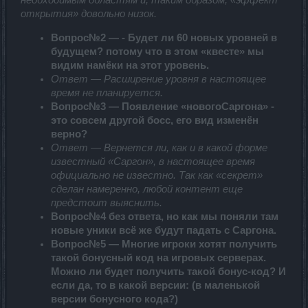
необходимым областям и, таким образом, «эффект
открытия» довольно низок.
Вопрос№2 — - Будет ли 60 новых уровней в
будущем? потому что в этом «квесте» мы
видим намёки на этот уровень.
Ответ — Расширение уровня в настоящее
время не планируется.
Вопрос№3 — Появление «новогоСаргона» -
это совсем другой босс, его вид изменён
верно?
Ответ — Вернется ли, как и в какой форме
известный «Саргон», в настоящее время
официально не известно. Так как «секрет»
сделан намеренно, любой контент еще
предстоит выяснить.
Вопрос№4 без ответа, но как мы поняли там
новые уники всё же будут падать с Саргона.
Вопрос№5 — Многие игроки хотят получить
такой бонусный код на игровых серверах.
Можно ли будет получить такой бонус-код? И
если да, то в какой версии: (в маленькой
версии бонусного кода?)