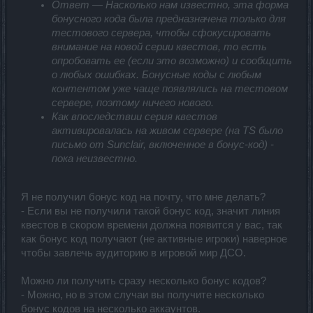
Ответ — Насколько нам известно, эта форма
бонусного кода была предназначена только для
тестового сервера, чтобы сфокусировать
внимание на новой серии квестов, то есть
опробовать ее (если это возможно) и сообщить
о любых ошибках. Бонусные коды с любым
контентом уже чаще появлялись на тестовом
сервере, поэтому ничего нового.
Как впоследствии серия квестов
активировалась на живом сервере (на TS было
письмо от Sunclair, включенное в бонус-код) -
пока неизвестно.
Я не получил бонус код на почту, что мне делать?
- Если вы не получили такой бонус код, значит линия
квестов в скором времени должна появится у вас, так
как бонус код получают (не активные игроки) наверное
чтобы завлечь аудиторию в игровой мир ДСО.
Можно ли получить сразу несколько бонус кодов?
- Можно, но в этом случаи вы получите несколько
бонус кодов на несколько аккаунтов.