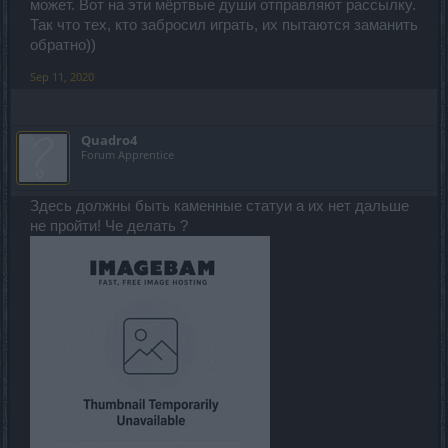
может. Вот на эти мёртвые души отправляют рассылку.
Так что тех, кто забросил играть, их пытаются заманить
обратно))
Sep 11, 2020
Quadro4
Forum Apprentice
Здесь должны быть каменные статуи а их нет дальше
не пройти! Че делать ?