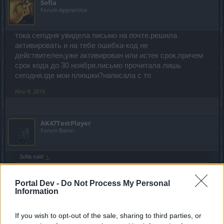
Sofia
Forum Apprentice
тока сегодня увидела письмо на почте.решила
активировать и на тебе ошибка-код не
действителен,уже активирован или истек срок.причем
срок кода до 30 ноября.письмо прочитала лишь
сегодня.где мои плюшки?написала с тп
Nov 9, 2019
AK47TestPlayer
Forum Baron
Sofia said:
↑
тока сегодня увидела письмо на почте.решила активировать
и на тебе ошибка-код не действителен,уже активирован или
Portal Dev -
Do Not Process My Personal
истек срок.причем срок кода до 30 ноября.письмо прочитала
Information
лишь сегодня.где мои плюшки?написала с тп
If you wish to opt-out of the sale, sharing to third parties, or
Привет а скрин самого письма отправили? Просто