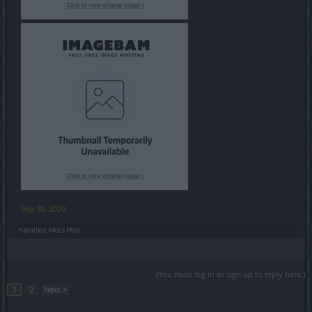
Sep 30, 2020
navelko
likes this.
(You must log in or sign up to reply here.)
1
2
Next >