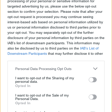
processing of your personal or sensitive information for
напомню: Что до этого письма еще бонус коды были, у
targeted advertising by us, please use the below opt-out
них таки срок годности и истёк. А вот свежая рассылка
section to confirm your selection. Please note that after your
до 30 ноября этого года. Или может вы ошиблись с
сервером и ником. Присмотритесь к первому скрину.
opt-out request is processed you may continue seeing
interest-based ads based on personal information utilized by
Nov 10, 2019
us or personal information disclosed to third parties prior to
your opt-out. You may separately opt-out of the further
disclosure of your personal information by third parties on the
Sofia
IAB’s list of downstream participants. This information may
Forum Apprentice
also be disclosed by us to third parties on the
IAB’s List of
Downstream Participants
that may further disclose it to other
AK47TestPlayer said:
↑
third parties.
Привет а скрин самого письма отправили? Просто напомню:
Personal Data Processing Opt Outs
Что до этого письма еще бонус коды были, у них таки срок
годности и истёк. А вот свежая рассылка до 30 ноября этого
года. Или может вы ошиблись с сервером и ником.
I want to opt-out of the Sharing of my
Присмотритесь к первому скрину.
personal data.
Opted In
отправила скрины в саппорт.увы,они не занимаются
I want to opt-out of the Sale of my
такими проблемами. обидно.срок бонуса до 30 ноября
Personal Data.
а я не могу им воспользоваться
Opted In
Nov 12, 2019