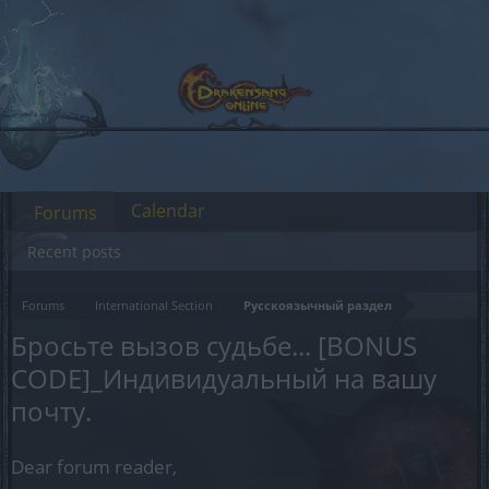
Calendar
Forums
Recent posts
Forums
International Section
Русскоязычный раздел
Бросьте вызов судьбе... [BONUS
CODE]_Индивидуальный на вашу
почту.
Dear forum reader,