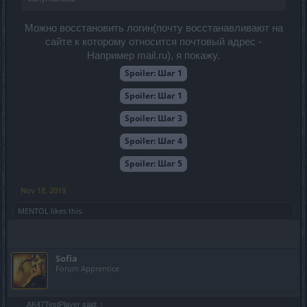
Можно восстановить логин(почту восстанавливают на
сайте к которому относится почтовый адрес -
Например mail.ru), я покажу.
Spoiler:
Шаг 1
Spoiler:
Шаг 1
Spoiler:
Шаг 3
Spoiler:
Шаг 4
Spoiler:
Шаг 5
Nov 18, 2019
MENTOL
likes this.
Sofia
Forum Apprentice
AK47TestPlayer said:
↑