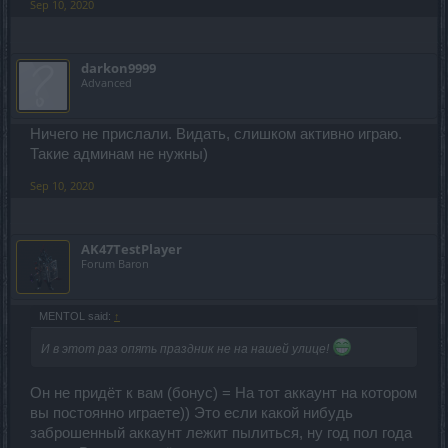
Sep 10, 2020
darkon9999
Advanced
Ничего не прислали. Видать, слишком активно играю.
Такие админам не нужны)
Sep 10, 2020
AK47TestPlayer
Forum Baron
MENTOL said:
↑
И в этот раз опять праздник не на нашей улице!
Он не придёт к вам (бонус) = На тот аккаунт на котором
вы постоянно играете)) Это если какой нибудь
заброшенный аккаунт лежит пылиться, ну год пол года