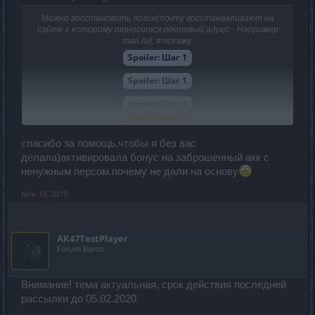
Можно восстановить логин(почту восстанавливают на
сайте к которому относится почтовый адрес - Например
mail.ru), я покажу.
Spoiler:
Шаг 1
Spoiler:
Шаг 1
Spoiler:
Шаг 3
Click to expand...
Spoiler:
Шаг 4
спасибо за помощь.чтобы я без вас
Spoiler:
Шаг 5
делала)активировала бонус на заброшенный акк с
ненужным персом.почему не дали на основу
Nov 19, 2019
AK47TestPlayer
Forum Baron
Внимание! тема актуальная, срок действия последней
рассылки до 05.02.2020.