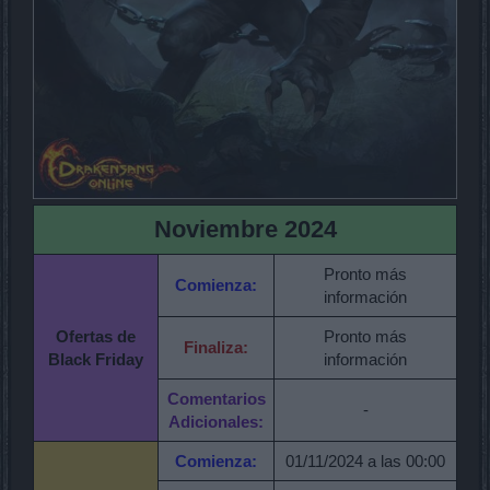
Noviembre 2024
Pronto más
Comienza:
información
Ofertas de
Pronto más
Finaliza:
Black Friday
información
Comentarios
-
Adicionales:
Comienza:
01/11/2024 a las 00:00