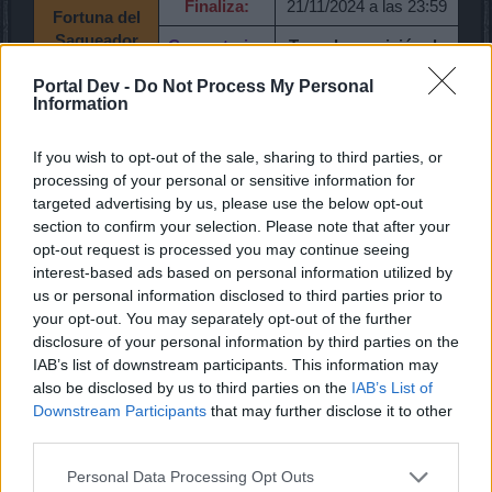
Finaliza:
21/11/2024 a las 23:59
Fortuna del
Saqueador
Comentarios
Tasa de aparición de
Adicionales:
objetos hechizados
Portal Dev -
Do Not Process My Personal
aleatorios aumentada
Information
Comienza:
17/11/2024 a las 00:00
If you wish to opt-out of the sale, sharing to third parties, or
Finaliza:
19/11/2024 a las 23:59
processing of your personal or sensitive information for
Ofertas de
targeted advertising by us, please use the below opt-out
Gnobo
Comentarios
Mascota de Muñeca
section to confirm your selection. Please note that after your
Adicionales:
de Nefertari
opt-out request is processed you may continue seeing
interest-based ads based on personal information utilized by
Comienza:
20/11/2024 a las 00:00
us or personal information disclosed to third parties prior to
your opt-out. You may separately opt-out of the further
Finaliza:
28/11/2024 a las 23:59
disclosure of your personal information by third parties on the
Desierto de
IAB’s list of downstream participants. This information may
Esencias
Comentarios
also be disclosed by us to third parties on the
IAB’s List of
-
Adicionales:
Downstream Participants
that may further disclose it to other
third parties.
Comienza:
20/11/2024 a las 00:00
Personal Data Processing Opt Outs