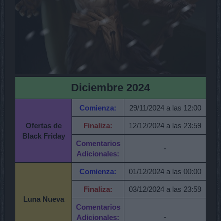
Diciembre 2024
Comienza:
29/11/2024 a las 12:00
Ofertas de
Finaliza:
12/12/2024 a las 23:59
Black Friday
Comentarios
-
Adicionales:
Comienza:
01/12/2024 a las 00:00
Finaliza:
03/12/2024 a las 23:59
Luna Nueva
Comentarios
-
Adicionales: