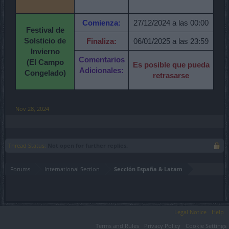
Comienza:
27/12/2024 a las 00:00
Festival de
Solsticio de
Finaliza:
06/01/2025 a las 23:59
Invierno
Comentarios
(El Campo
Es posible que pueda
Adicionales:
Congelado)
retrasarse
Nov 28, 2024
Thread Status:
Not open for further replies.
Forums
International Section
Sección España & Latam
Legal Notice
Help
Terms and Rules
Privacy Policy
Cookie Settings