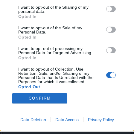
Finaliza:
22/11/2024 a las 23:59
Ofertas de
I want to opt-out of the Sharing of my
Gnobo
personal data.
Comentarios
Opted In
Festival Fantasmal
Adicionales:
I want to opt-out of the Sale of my
Personal Data.
Comienza:
22/11/2024 a las 00:00
Opted In
Finaliza:
28/11/2024 a las 23:59
I want to opt-out of processing my
Época de
Personal Data for Targeted Advertising.
Conocimiento
Comentarios
Opted In
+50% Experiencia de
Adicionales:
Nivel de Personaje
I want to opt-out of Collection, Use,
Retention, Sale, and/or Sharing of my
Personal Data that Is Unrelated with the
Comienza:
29/12/2024 a las 00:00
Purposes for which it was collected.
Opted Out
Finaliza:
05/12/2024 a las 23:59
Fortuna del
CONFIRM
Saqueador
Tasa de aparición de
Comentarios
Fragmentos entre
Adicionales:
Mundos aumentada
Data Deletion
Data Access
Privacy Policy
Nov 21, 2024