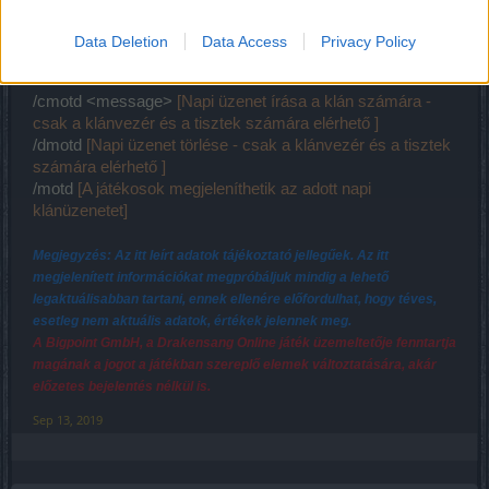
játékosnak - csak a csoportvezető használhatja]
Data Deletion
Data Access
Privacy Policy
Klánchaten belüli parancsok:
/cmotd <message>
[Napi üzenet írása a klán számára -
csak a klánvezér és a tisztek számára elérhető ]
/dmotd
[Napi üzenet törlése - csak a klánvezér és a tisztek
számára elérhető ]
/motd
[A játékosok megjeleníthetik az adott napi
klánüzenetet]
Megjegyzés: Az itt leírt adatok tájékoztató jellegűek. Az itt
megjelenített információkat megpróbáljuk mindig a lehető
legaktuálisabban tartani, ennek ellenére előfordulhat, hogy téves,
esetleg nem aktuális adatok, értékek jelennek meg.
A Bigpoint GmbH, a Drakensang Online játék üzemeltetője fenntartja
magának a jogot a játékban szereplő elemek változtatására, akár
előzetes bejelentés nélkül is.
Sep 13, 2019