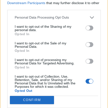
/a Region
- Területi chat - írásaid azok a játékosok látják,
Downstream Participants
that may further disclose it to other
akikkel egy területen vagytok azonos instában
third parties.
/p Group
- Csoportchat - Itt kizárólag a veled egy
csoportban lévő játékosok látják, amit írsz.
Personal Data Processing Opt Outs
/g Guild
- Klánchat - Ezen belül a klán tagjai
kommunikálhatnak egymással.
I want to opt-out of the Sharing of my
/w Whisper
- Súgás - Ennek segítségével személyes
personal data.
Opted In
üzenetet írhatsz, melyet csak a kiválasztott játékos láthat.
I want to opt-out of the Sale of my
Chat Parancsok:
Personal Data.
Opted In
"Enter"
- Üzenet elküldése, chatbox kinyitása/bezárása
/r [üzenet küldése annak a játékosnak, aki legutoljára súgott
I want to opt-out of processing my
neked]
Personal Data for Targeted Advertising.
Opted In
Csoportban használható parancsok
I want to opt-out of Collection, Use,
Retention, Sale, and/or Sharing of my
/invite or /inv <name>
[játékos meghívása csoportba - ezt a
Personal Data that Is Unrelated with the
Purposes for which it was collected.
lehetőséget csak a csoport vezetője használhatja]
Opted Out
/leave
[csoport elhagyása]
/kick <name>
[játékos kizárása a csoportból - erre csak a
CONFIRM
csoportvezetőnek van lehetősége]
/promote <name>
[csoportvezetés átadása más