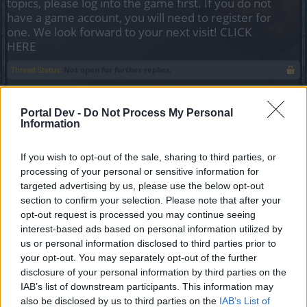
topics, please log into the game first. If you do not
have a game account, you will need to register for
one. We look forward to your next visit!
CLICK
HERE
Thread Status:
Not open for further replies.
Bakatabis
Portal Dev -
Do Not Process My Personal
Advanced
Information
If you wish to opt-out of the sale, sharing to third parties, or
Kedves Játékosok!
processing of your personal or sensitive information for
Ez a rövid poszt a játékban használható chatparancsokat
targeted advertising by us, please use the below opt-out
írja le számotokra. Ezekkel könnyebben kommunikálhattok
section to confirm your selection. Please note that after your
a különböző területeken, könnyebben érhetitek el azokat,
opt-out request is processed you may continue seeing
akiket szeretnétek.
interest-based ads based on personal information utilized by
us or personal information disclosed to third parties prior to
Beszélgetési csatornák:
your opt-out. You may separately opt-out of the further
disclosure of your personal information by third parties on the
/s Local
-
Helyi zóna - Itt minden játékos olvashatja, amit
IAB’s list of downstream participants. This information may
írsz, akik más szobákban, de azonos területen vannak.
also be disclosed by us to third parties on the
IAB’s List of