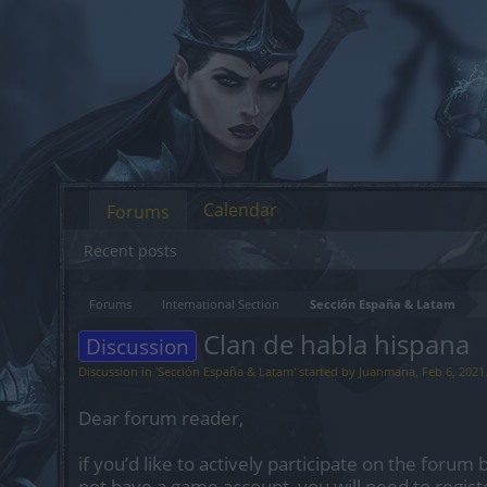
Calendar
Forums
Recent posts
Forums
International Section
Sección España & Latam
Clan de habla hispana
Discussion
Discussion in '
Sección España & Latam
' started by
Juanmana
,
Feb 6, 2021
Dear forum reader,
if you’d like to actively participate on the forum 
not have a game account, you will need to regist