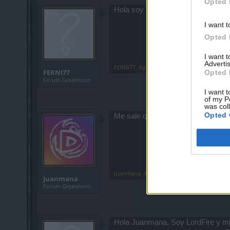
Opted 
Hola soy nuevo me podeis invitar a
I want t
Opted 
I want 
Advertis
FERNI77
,
Apr 5, 2021
FERNI77
Opted 
Forum Greenhorn
I want t
of my P
was col
Opted 
Me sale que tienes clan ya
Juanmana
,
Apr 9, 2021
Juanmana
Forum Greenhorn
Hola Juanmana. Soy LordFire y mi