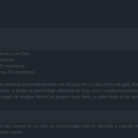
ecer a un Clan:
embros.
25 miembros.
enos 50 miembros.
y el sistema automáticamente me incluyo en un clan (ArmyofLight) d
evos, y tengo un porcentaje adicional de Exp, oro y condecoracione
 juego sin amigos tienes un avance muy lento, y sobre todo si los a
n hay campo en su clan, la verdad jugar solo es aburrido y cuando 
iaron mucho