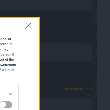
sonal or
#7
ection to
ou may
 personal
out of the
 downstream
B’s List of
Last edited:
Apr 7, 2021
#8