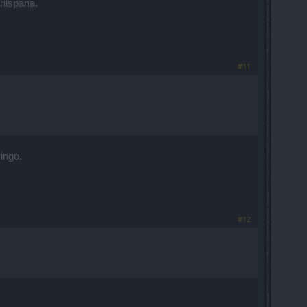
 hispana.
#11
ingo.
#12