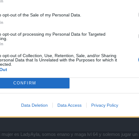
In
l clan y explicar como va en el juego soy Ferni
o opt-out of the Sale of my Personal Data.
In
to opt-out of processing my Personal Data for Targeted
ing.
In
o opt-out of Collection, Use, Retention, Sale, and/or Sharing
ersonal Data that Is Unrelated with the Purposes for which it
lected.
Out
CONFIRM
Data Deletion
Data Access
Privacy Policy
 mujer es LadyAyla, somos enano y maga lvl 64 y solemos jugar un p