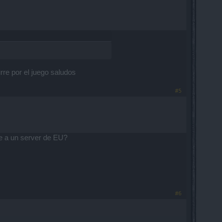
rre por el juego saludos
#5
e a un server de EU?
#6