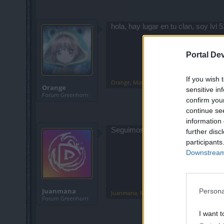
hola, hay lugar en tu clan, soy lvl 
Portal De
If you wish 
Orange
,
Mar 30, 2021
Orange
sensitive in
Forum Greenhorn
confirm you
continue se
information 
Seguimos buscando nuevos miemb
further disc
participants
Downstream 
Juanmana
Persona
Juanmana
,
Mar 31, 2021
Forum Greenhorn
I want t