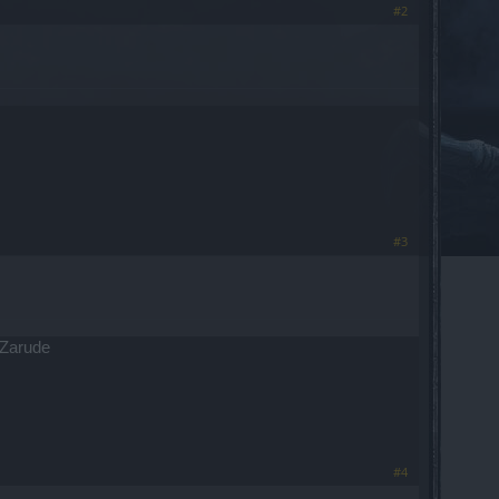
#2
#3
 Zarude
#4