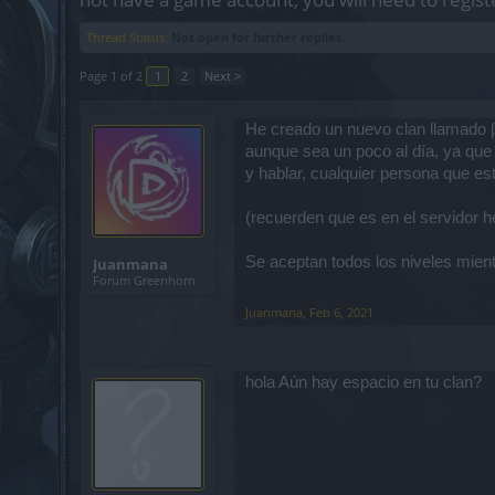
Thread Status:
Not open for further replies.
Page 1 of 2
1
2
Next >
He creado un nuevo clan llamado β
aunque sea un poco al día, ya que 
y hablar, cualquier persona que e
(recuerden que es en el servidor 
Se aceptan todos los niveles mien
Juanmana
Forum Greenhorn
Juanmana
,
Feb 6, 2021
hola Aún hay espacio en tu clan?