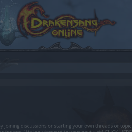
.
by joining discussions or starting your own threads or topics
er for one. We look forward to your next visit!
CLICK HERE