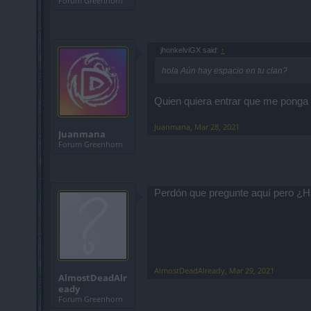
Forum Greenhorn
jhonkelviGX said:
↑
hola Aún hay espacio en tu clan?
Quien quiera entrar que me ponga p
Juanmana
,
Mar 28, 2021
Juanmana
Forum Greenhorn
Perdón que pregunte aquí pero ¿H
AlmostDeadAlready
,
Mar 29, 2021
AlmostDeadAlr
eady
Forum Greenhorn