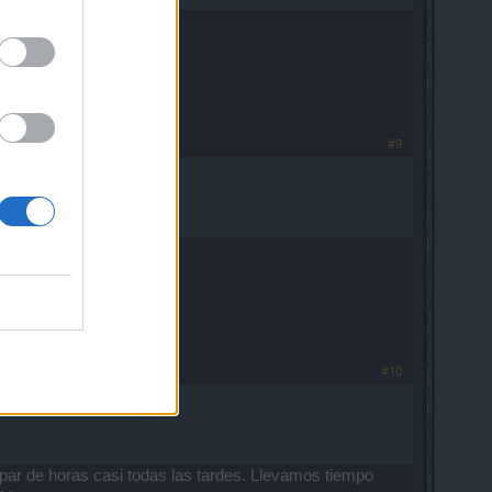
#9
#10
ar de horas casi todas las tardes. Llevamos tiempo