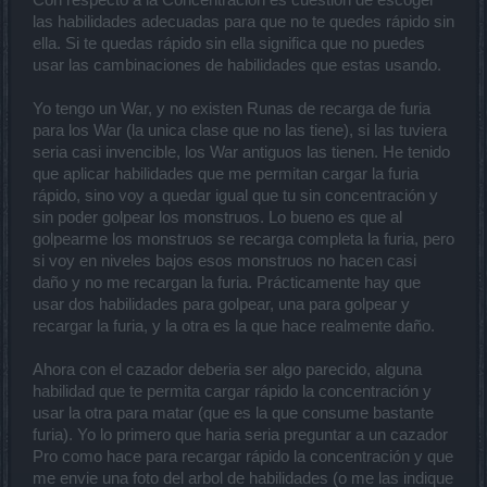
Con respecto a la Concentración es cuestión de escoger
las habilidades adecuadas para que no te quedes rápido sin
ella. Si te quedas rápido sin ella significa que no puedes
usar las cambinaciones de habilidades que estas usando.
Yo tengo un War, y no existen Runas de recarga de furia
para los War (la unica clase que no las tiene), si las tuviera
seria casi invencible, los War antiguos las tienen. He tenido
que aplicar habilidades que me permitan cargar la furia
rápido, sino voy a quedar igual que tu sin concentración y
sin poder golpear los monstruos. Lo bueno es que al
golpearme los monstruos se recarga completa la furia, pero
si voy en niveles bajos esos monstruos no hacen casi
daño y no me recargan la furia. Prácticamente hay que
usar dos habilidades para golpear, una para golpear y
recargar la furia, y la otra es la que hace realmente daño.
Ahora con el cazador deberia ser algo parecido, alguna
habilidad que te permita cargar rápido la concentración y
usar la otra para matar (que es la que consume bastante
furia). Yo lo primero que haria seria preguntar a un cazador
Pro como hace para recargar rápido la concentración y que
me envie una foto del arbol de habilidades (o me las indique