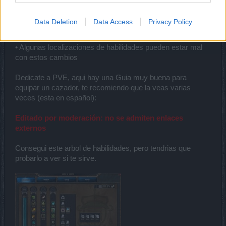
minutos en lugar de 15 minutos.
• Las runas se desactivan en PvP.
Data Deletion
Data Access
Privacy Policy
Errores conocidos
• Algunas localizaciones de habilidades pueden estar mal
con estos cambios
Dedicate a PVE, aqui hay una Guia muy buena para
equipar un cazador, te recomiendo que la veas varias
veces (esta en español):
Editado por moderación: no se admiten enlaces
externos
Consegui este arbol de habilidades, pero tendrias que
probarlo a ver si te sirve.