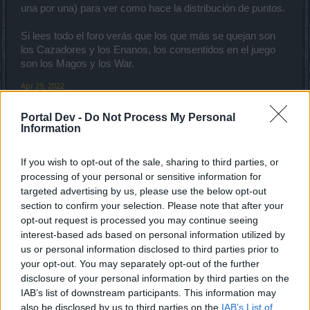
una por una) para ver como hace la distribución de puntos.
Si lees todo el foro verás que los que más se quejan son
los Cazadores y los Enanos, los consentidos en el juego
son los Magos y los War.
Apr 29, 2022
Portal Dev -
Do Not Process My Personal
Information
J0SÉ
Forum Apprentice
If you wish to opt-out of the sale, sharing to third parties, or
Esto no es cuention de pve sino que de pvp, para pve
processing of your personal or sensitive information for
hasta muy bajo esta el nivel de los mapas, mi caza esta
targeted advertising by us, please use the below opt-out
maxiado en todo, el problema aqui es el pvp, que con el
section to confirm your selection. Please note that after your
cambio que hicieron no recarga consentrasion rapido se
opt-out request is processed you may continue seeing
tarda mucho, ademas es por gusto todo el trabajo que me
interest-based ads based on personal information utilized by
llebo subir las gemas de bloqueo al maximo para que ahora
us or personal information disclosed to third parties prior to
ya ni sirvan, trabajo y tiempo perdido.
your opt-out. You may separately opt-out of the further
disclosure of your personal information by third parties on the
Apr 29, 2022
IAB’s list of downstream participants. This information may
CiscoNetPlus
likes this.
also be disclosed by us to third parties on the
IAB’s List of