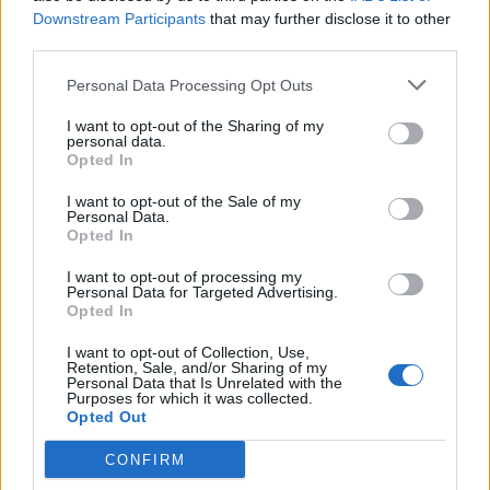
Downstream Participants
that may further disclose it to other
third parties.
CiscoNetPlus
Board Analyst
Personal Data Processing Opt Outs
I want to opt-out of the Sharing of my
Bueno, si no funciona PVP, no lo uses, estaba viendo que
personal data.
cambios hicieron, y de verdad complicaron PVP (hay
Opted In
muchas quejas).
I want to opt-out of the Sale of my
Personal Data.
• Algunas habilidades tienen diferentes tiempos de
Opted In
reutilización, efectos o costos de recursos en PvP.
• Dragonknight ya no puede usar Dragon Hide para
I want to opt-out of processing my
liberarse de los aturdimientos. En su lugar, puede usar
Personal Data for Targeted Advertising.
Furious Battle Cry.
Opted In
• Mage's Frost Wind se puede usar para congelar
enemigos en PvP (durante 1,0 segundos)
I want to opt-out of Collection, Use,
Retention, Sale, and/or Sharing of my
• Los efectos curativos de Steam Mechanicus se reducen
Personal Data that Is Unrelated with the
en JcJ. Por ejemplo, Ingeniero de talentos (2/5) ahora cura
Purposes for which it was collected.
Opted Out
un 0,4% de tu HP por golpe en PvP.
• La inmunidad al aturdimiento ahora dura 3 segundos en
CONFIRM
PvP.
• La penalización de salida deshonrosa ahora dura 5