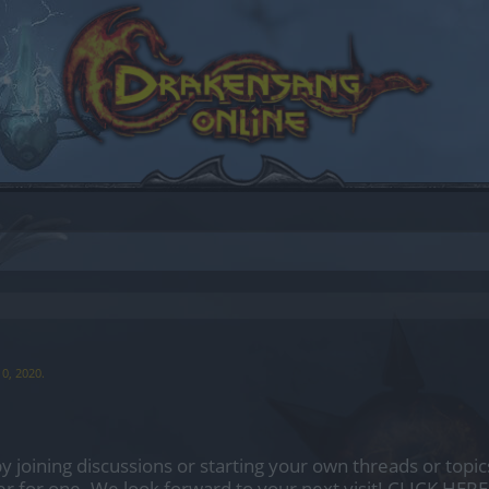
0, 2020
.
by joining discussions or starting your own threads or topics
er for one. We look forward to your next visit!
CLICK HERE