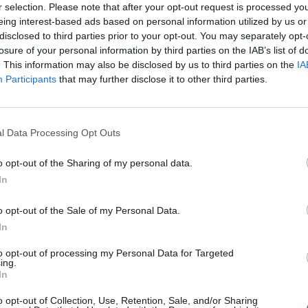
r selection. Please note that after your opt-out request is processed y
eing interest-based ads based on personal information utilized by us or
disclosed to third parties prior to your opt-out. You may separately opt-
losure of your personal information by third parties on the IAB’s list of
. This information may also be disclosed by us to third parties on the
IA
Participants
that may further disclose it to other third parties.
a cuatro cubos misterios gracias al drop de un premiun semanal.... y
l Data Processing Opt Outs
o opt-out of the Sharing of my personal data.
In
o opt-out of the Sale of my Personal Data.
In
to opt-out of processing my Personal Data for Targeted
ing.
In
tro cubos misterios gracias al drop de un premiun semanal.... y no me aparecen en
o opt-out of Collection, Use, Retention, Sale, and/or Sharing