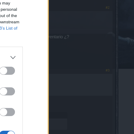
ou may
#2
 personal
out of the
 downstream
B’s List of
 no me aparecen en el inventario ¿?
#3
 el inventario ¿?