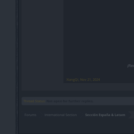
¡Re
XiangQi
,
Nov 21, 2024
Thread Status:
Not open for further replies.
Forums
International Section
Sección España & Latam