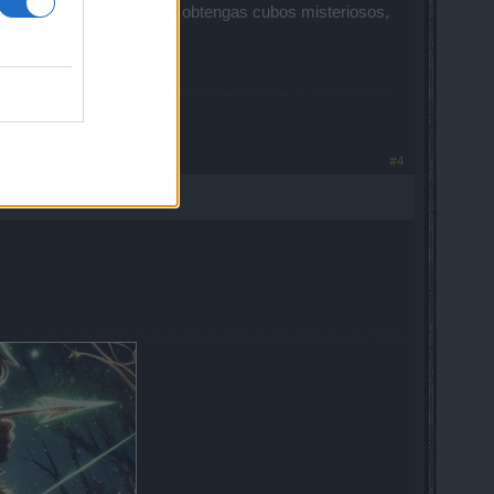
é programado para que no obtengas cubos misteriosos,
NCIOS
#4