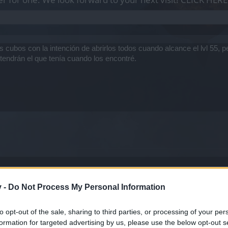
bos con la intención de abrirlos todos cuando alcance el lvl 55, pero 
 tendrán el que tenía cuando los encontré.
l en el que se encuentre tu personaje al momento de abrirlos.
v -
Do Not Process My Personal Information
to opt-out of the sale, sharing to third parties, or processing of your per
formation for targeted advertising by us, please use the below opt-out s
SOPORTE
-
INFORMACION DSO
-
NOTAS DE PARCHE
-
ANU