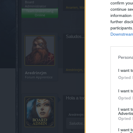
Board
confirm you
Administrator
Anarien
,
May 13, 2020
continue se
Team Drakensang
Online
information 
further disc
participants
Downstream 
Saludos... he recogido esta mañan
Persona
Aredrinrjm
,
Sep 19, 2020
I want t
Aredrinrjm
Forum Apprentice
Opted 
I want t
Hola a todos,
Opted 
I want 
Advertis
Aredrinrjm said:
↑
Opted 
Saludos... he recogido esta mañana cua
I want t