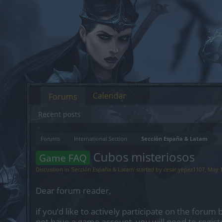
Calendar
Forums
Recent posts
Forums
International Section
Sección España & Latam
Cubos misteriosos
Game FAQ
Discussion in '
Sección España & Latam
' started by
cesar.yepez1107
,
May 1
Dear forum reader,
if you’d like to actively participate on the forum 
not have a game account, you will need to regist