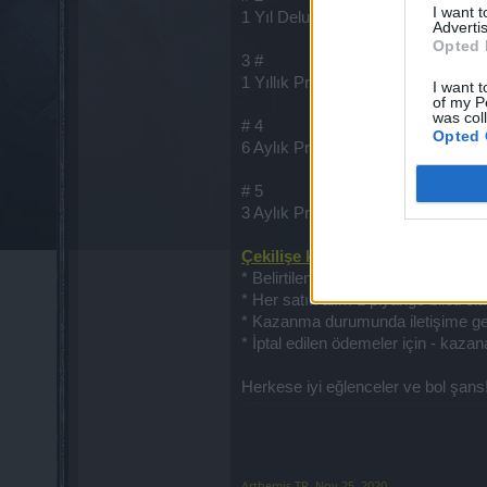
I want 
1 Yıl Deluxe Üyelik
Advertis
Opted 
3 #
1 Yıllık Premium Üyelik
I want t
of my P
was col
# 4
Opted 
6 Aylık Premium Üyelik
# 5
3 Aylık Premium Üyelik
Çekilişe katılma şartları:
* Belirtilen tarih ve saatlerde gerç
* Her satın alım 1 piyango bileti ola
* Kazanma durumunda iletişime geçme
* İptal edilen ödemeler için - kaz
Herkese iyi eğlenceler ve bol şans
Arthemis TR
,
Nov 25, 2020