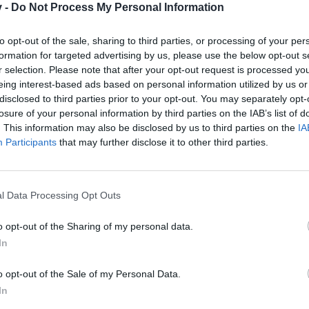
v -
Do Not Process My Personal Information
to opt-out of the sale, sharing to third parties, or processing of your per
formation for targeted advertising by us, please use the below opt-out s
r selection. Please note that after your opt-out request is processed y
eing interest-based ads based on personal information utilized by us or
disclosed to third parties prior to your opt-out. You may separately opt-
losure of your personal information by third parties on the IAB’s list of
. This information may also be disclosed by us to third parties on the
IA
özel Andermant paketleri, Taş paketleri ve Görünüm teklifleri!
Participants
that may further disclose it to other third parties.
reed (Kaçakçıların Açgözlülüğü) Etkinliği!
geçen seferle aynı teklifler ve zaman çizelgesi)
l Data Processing Opt Outs
59 arasındaki her satın alımda Eski Kemik Ejderha Bineği ve 2 yıla 
o opt-out of the Sharing of my personal data.
ir).
In
o opt-out of the Sale of my Personal Data.
 Deluxe Üyelik
In