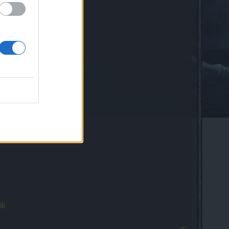
ği
#1