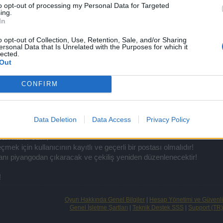
to opt-out of processing my Personal Data for Targeted
ing.
In
o opt-out of Collection, Use, Retention, Sale, and/or Sharing
ersonal Data that Is Unrelated with the Purposes for which it
lected.
Out
CONFIRM
Data Deletion
Data Access
Privacy Policy
ek para ile alım yapmak;
rak kabul edilir;
k için kullanıcının kayıtlı ve geçerli bir postası olmalıdır!
ananı piyangodan çıkaracak ve çekiliş yeniden düzenlenecektir!
!
Oyun Hakkında Genel Bilgiler
|
Hesap Yönetimi ve Güvenli
Genel İşletme Şartları
|
Teknik Destek SSS
|
Support (TR)