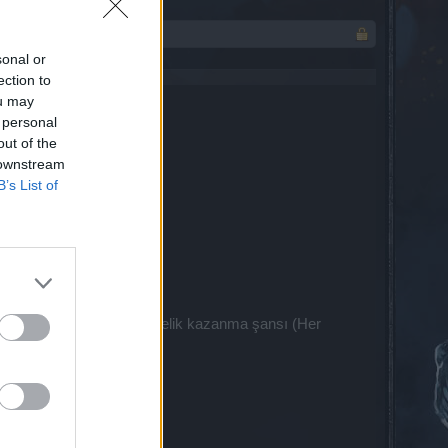
sonal or
ection to
ou may
 personal
out of the
 downstream
B’s List of
kadar Premium / Deluxe üyelik kazanma şansı (Her