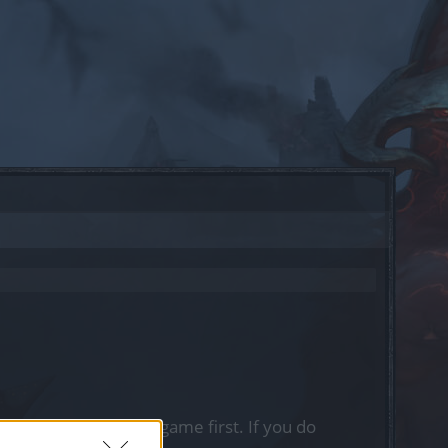
, please log into the game first. If you do