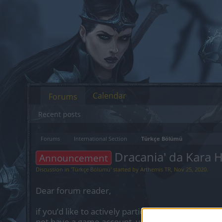
Calendar
Forums
Recent posts
Forums
International Section
Türkçe Bölümü
Dracania' da Kara 
Announcement
Discussion in '
Türkçe Bölümü
' started by
Arthemis TR
,
Nov 25, 2020
.
Dear forum reader,
if you’d like to actively participate on the forum 
not have a game account, you will need to regist