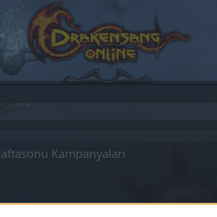
Haftasonu Kampanyaları
by joining discussions or starting your own threads or topics
er for one. We look forward to your next visit!
CLICK HERE