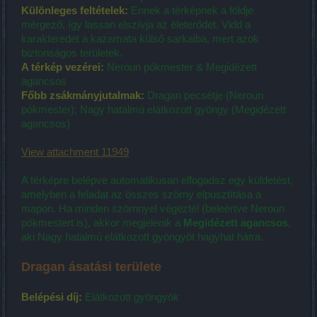
Különleges feltételek:
Ennek a térképnek a földje
mérgező, így lassan elszívja az életerődet. Vidd a
karakteredet a kazamata külső sarkaiba, mert azok
biztonságos területek.
A térkép vezérei:
Neroun pókmester & Megidézett
agancsos
Főbb zsákmányjutalmak:
Dragan pecsétje (Neroun
pókmester); Nagy hatalmú elátkozott gyöngy (Megidézett
agancsos)
View attachment 11949
A térképre belépve automatikusan elfogadsz egy küldetést,
amelyben a feladat az összes szörny elpusztítása a
mapon. Ha minden szörnnyel végeztél (beleértve Neroun
pókmestert is), akkor megjelenik a
Megidézett agancsos
,
aki Nagy hatalmú elátkozott gyöngyöt hagyhat hátra.
Dragan ásatási területe
Belépési díj:
Elátkozott gyöngyök