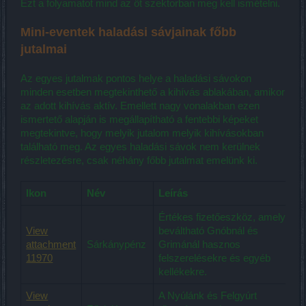
Ezt a folyamatot mind az öt szektorban meg kell ismételni.
Mini-eventek haladási sávjainak főbb
jutalmai
Az egyes jutalmak pontos helye a haladási sávokon
minden esetben megtekinthető a kihívás ablakában, amikor
az adott kihívás aktív. Emellett nagy vonalakban ezen
ismertető alapján is megállapítható a fentebbi képeket
megtekintve, hogy melyik jutalom melyik kihívásokban
található meg. Az egyes haladási sávok nem kerülnek
részletezésre, csak néhány főbb jutalmat emelünk ki.
Ikon
Név
Leírás
Értékes fizetőeszköz, amely
View
beváltható Gnóbnál és
attachment
Sárkánypénz
Grimánál hasznos
11970
felszerelésekre és egyéb
kellékekre.
View
A Nyúlánk és Felgyúrt