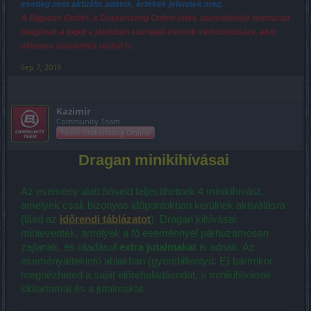
esetleg nem aktuális adatok, értékek jelennek meg.
A Bigpoint GmbH, a Drakensang Online játék üzemeltetője fenntartja
magának a jogot a játékban szereplő elemek változtatására, akár
előzetes bejelentés nélkül is.
Sep 7, 2019
Kazimir
Community Team
Team Drakensang Online
Dragan minikihívásai
Az esemény alatt hőseid teljesíthetnek 4 minikihívást,
amelyek csak bizonyos időpontokban kerülnek aktiválásra
(lásd az
időrendi táblázatot
). Dragan kihívásai
minieventek, amelyek a fő eseménnyel párhuzamosan
zajlanak, és ráadásul
extra jutalmakat
is adnak. Az
eseményáttekintő ablakban (gyorsbillentyű: E) bármikor
megnézheted a saját előrehaladásodat, a minikihívások
időtartamát és a jutalmakat.