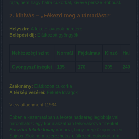
rajta, nem hagy hátra cukorkát, kivéve persze Bobbust.
2. kihívás – „Fékezd meg a támadást!”
Helyszín:
A fekete lovagok harctere
Belépési díj:
Elátkozott gyöngyök
Nehézszégi szint
Normál
Fájdalmas
Kínzó
Halálos
Gyöngyszükséglet
135
170
205
240
Zsákmány:
Elátkozott cukorka
A térkép vezérei:
Fekete lovagok
View attachment 11964
Ebben a kazamatában a fekete hadsereg legjobbjaival
harcolhatsz: egy kör alakzatban felsorakozva tizenkét
Pusztító fekete lovag
vár arra, hogy megküzdjön veled.
Sajnos tőlük nem szerezhetsz elátkozott cukorkát, ám