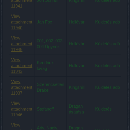
attachment
Jon Sunlair
Kingshill
Küldetés adó
11941
View
attachment
Jan Fox
Hollóvár
Küldetés adó
11940
View
001, 002, 003,
attachment
Hollóvár
Küldetés adó
004 Ügynök
11945
View
Kendrick
attachment
Hollóvár
Küldetés adó
lovag
11943
View
Szerencsétlen
attachment
Kingshill
Küldetés adó
Drake
11937
View
Dragan
attachment
Stefanoff
Küldetés
ásatása
11946
View
Ariv, Nadiv,
Dragan