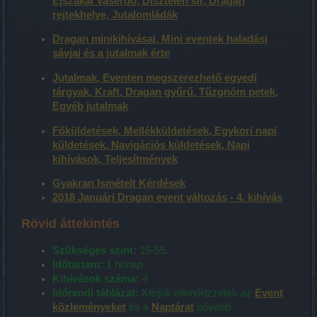
Éjszakai Vaserdő, Dísztelen sír, Dragan
rejtekhelye, Jutalomládák
Dragan minikihívásai, Mini eventek haladási
sávjai és a jutalmak érte
Jutalmak, Eventen megszerezhető egyedi
tárgyak, Kraft, Dragan gyűrű, Tűzgnóm petek,
Egyéb jutalmak
Főküldetések, Mellékküldetések, Egykori napi
küldetések, Navigációs küldetések, Napi
kihívások, Teljesítmények
Gyakran Ismételt Kérdések
2018 Januári Dragan event változás - 4. kihívás
Rövid áttekintés
Szükséges szint:
15-55.
Időtartam:
1 hónap
Kihívások száma:
4
Időrendi táblázat:
Kérjük ellenőrizzétek az
Event
közleményeket
és a
Naptárat
bővebb