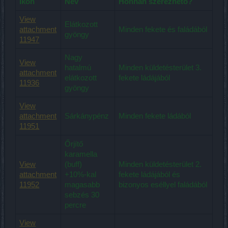
Ikon
Név
Honnan szerezhető?
View
Elátkozott
attachment
Minden fekete és faládából
gyöngy
11947
Nagy
View
hatalmú
Minden küldetésterület 3.
attachment
elátkozott
fekete ládájából
11936
gyöngy
View
attachment
Sárkánypénz
Minden fekete ládából
11951
Őrjítő
karamella
View
(buff)
Minden küldetésterület 2.
attachment
+10%-kal
fekete ládájából és
11952
magasabb
bizonyos eséllyel faládából
sebzés 30
percre
View