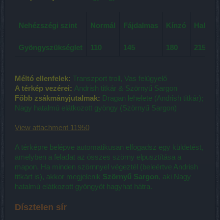
Nehézszégi szint
Normál
Fájdalmas
Kínzó
Halálos
Gyöngyszükséglet
110
145
180
215
Méltó ellenfelek:
Transzport troll, Vas felügyelő
A térkép vezérei:
Andrish titkár & Szörnyű Sargon
Főbb zsákmányjutalmak:
Dragan lehelete (Andrish titkár);
Nagy hatalmú elátkozott gyöngy (Szörnyű Sargon)
View attachment 11950
A térképre belépve automatikusan elfogadsz egy küldetést,
amelyben a feladat az összes szörny elpusztítása a
mapon. Ha minden szörnnyel végeztél (beleértve Andrish
titkárt is), akkor megjelenik
Szörnyű Sargon
, aki Nagy
hatalmú elátkozott gyöngyöt hagyhat hátra.
Dísztelen sír