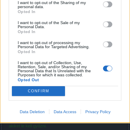
I want to opt-out of the Sharing of my
View attachment 11933
personal data.
Opted In
Dragan rejtekhelye
I want to opt-out of the Sale of my
Personal Data.
Belépési díj:
1 x Nagy hatalmú elátkozott gyöngy
Opted In
A térkép vezére:
Dragan
Főbb zsákmányjutalmak:
Dragan dühödt páncélja szett,
I want to opt-out of processing my
Vasbuzogány, Sárkánymag
Personal Data for Targeted Advertising.
Opted In
View attachment 11916
I want to opt-out of Collection, Use,
Retention, Sale, and/or Sharing of my
Dragan portálja alapértelmezésben piros, arra rákattintani
Personal Data that Is Unrelated with the
nem lehet. A portál aktiválásához a csoport egy tagjának be
Purposes for which it was collected.
kell adnia egy Nagy hatalmú alátkozott gyöngyöt az
Opted Out
Áldozati parázstartóba, ami a Hollóvár központi termében
CONFIRM
található és a mini-térképen fogaskerék ikonokkal van
jelezve.
View attachment 11920
Data Deletion
Data Access
Privacy Policy
Ha ez megtörtént, akkor megjelenik egy csoport szörny,
akiket le kell győzni.