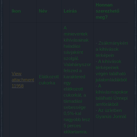
Honnan
Ikon
Név
Leírás
szerezhető
meg?
A
minieventek
kihívásainak
- Zsákmányként
haladási
a kihívások
sávjaként
térképein
szolgál.
- A kihívások
Valahányszor
térképeinek
felszed a
View
végén található
Elátkozott
karaktered
attachment
jutalomládákból
cukorka
egy
11958
- A
elátkozott
kihívásmapokon
cukorkát, a
található Ünnepi
támadási
amfórákból
sebessége
- Az üzletben
0,5%-kal
Gyanús Jonnál
nagyobb lesz
5 perces
időtartamra.