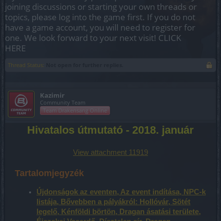
joining discussions or starting your own threads or
topics, please log into the game first. If you do not
have a game account, you will need to register for
one. We look forward to your next visit!
CLICK
HERE
Thread Status:
Not open for further replies.
Kazimir
Community Team
Team Drakensang Online
Hivatalos útmutató - 2018. január
View attachment 11919
Tartalomjegyzék
Újdonságok az eventen, Az event indítása, NPC-k
listája, Bővebben a pályákról: Hollóvár, Sötét
legelő, Kénföldi börtön, Dragan ásatási területe,