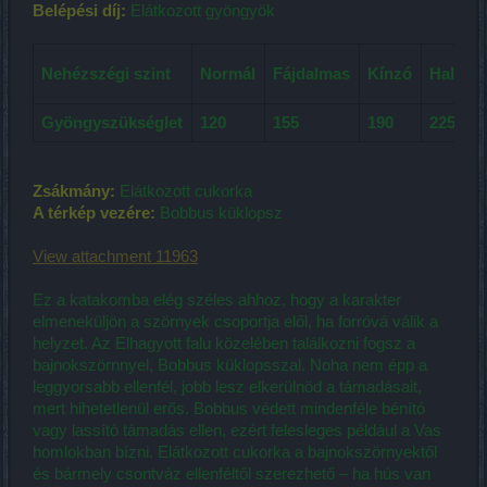
Belépési díj:
Elátkozott gyöngyök
Nehézszégi szint
Normál
Fájdalmas
Kínzó
Halálos
Gyöngyszükséglet
120
155
190
225
Zsákmány:
Elátkozott cukorka
A térkép vezére:
Bobbus küklopsz
View attachment 11963
Ez a katakomba elég széles ahhoz, hogy a karakter
elmeneküljön a szörnyek csoportja elől, ha forróvá válik a
helyzet. Az Elhagyott falu közelében találkozni fogsz a
bajnokszörnnyel, Bobbus küklopsszal. Noha nem épp a
leggyorsabb ellenfél, jobb lesz elkerülnöd a támadásait,
mert hihetetlenül erős. Bobbus védett mindenféle bénító
vagy lassító támadás ellen, ezért felesleges például a Vas
homlokban bízni. Elátkozott cukorka a bajnokszörnyektől
és bármely csontváz ellenféltől szerezhető – ha hús van