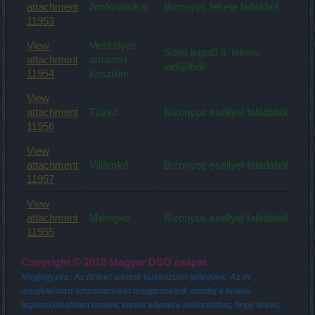
attachment
Amfórakulcs
Bizonyos fekete ládákból
11953
View
Veszélyes
Sötét legelő 3. fekete
attachment
amazon
ládájából
11954
kosztüm
View
attachment
Tűzkő
Bizonyos eséllyel faládából
11956
View
attachment
Villámkő
Bizonyos eséllyel faládából
11957
View
attachment
Méregkő
Bizonyos eséllyel faládából
11955
Copyright © 2018 Magyar DSO csapat
Megjegyzés: Az itt leírt adatok tájékoztató jellegűek. Az itt
megjelenített információkat megpróbáljuk mindig a lehető
legaktuálisabban tartani, ennek ellenére előfordulhat, hogy téves,