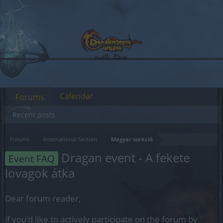
Calendar
Forums
Recent posts
Forums
International Section
Magyar szekció
Dragan event - A fekete
Event FAQ
lovagok átka
Dear forum reader,
if you’d like to actively participate on the forum by