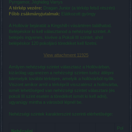
Pyrrgamor, Jéghideg Varrys
A térkép vezére:
Dragan Junior (a térkép felső részén)
Főbb zsákmányjutalmak:
Elátkozott gyöngy
A Hollóvár bejáratát a Kingshill-i vásártéren találhatod.
Belépéskor ki kell választanod a nehézségi szintet. A
belépés ingyenes, kivéve a Pokoli III szintet, ahol
belépéskor 120 pokoljáró töredéket kell fizetni.
View attachment 11925
Amilyen nehézségi szintet választasz a Hollóvárban,
kizárólag ugyanezen a nehézségi szinten tudsz átlépni
bármelyik további térképre, amelyik a hollóvárból nyílik.
Viszont amikor arról a térképről visszatérsz a hollóvárba,
ismét lehetőséged van nehézségi szintet választani (és
pokoli III szint esetén a töredéket ismét ki kell adni),
ugyanúgy mintha a városból lépnél be.
Nehézségi szintek karakterszint szerinti elérhetősége:
Pokoli
Nehézségi