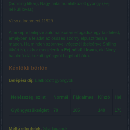
(Schilling titkár); Nagy hatalmú elátkozott gyöngy (Fej
nélküli lovas)
View attachment 11929
A térképre belépve automatikusan elfogadsz egy küldetést,
amelyben a feladat az összes szörny elpusztítása a
mapon. Ha minden szörnnyel végeztél (beleértve Shilling
titkárt is), akkor megjelenik a
Fej nélküli lovas
, aki Nagy
hatalmú elátkozott gyöngyöt hagyhat hátra.
Kénföldi börtön
Belépési díj:
Elátkozott gyöngyök
Nehézszégi szint
Normál
Fájdalmas
Kínzó
Halálos
Gyöngyszükséglet
70
105
140
175
Méltó ellenfelek:
Shadaiqanok