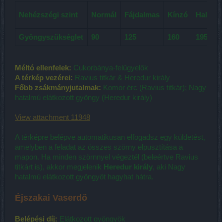
Nehézszégi szint
Normál
Fájdalmas
Kínzó
Halálos
Gyöngyszükséglet
90
125
160
195
Méltó ellenfelek:
Cukorbánya-felügyelők
A térkép vezérei:
Ravius titkár & Heredur király
Főbb zsákmányjutalmak:
Komor érc (Ravius titkár); Nagy
hatalmú elátkozott gyöngy (Heredur király)
View attachment 11948
A térképre belépve automatikusan elfogadsz egy küldetést,
amelyben a feladat az összes szörny elpusztítása a
mapon. Ha minden szörnnyel végeztél (beleértve Ravius
titkárt is), akkor megjelenik
Heredur király
, aki Nagy
hatalmú elátkozott gyöngyöt hagyhat hátra.
Éjszakai Vaserdő
Belépési díj:
Elátkozott gyöngyök