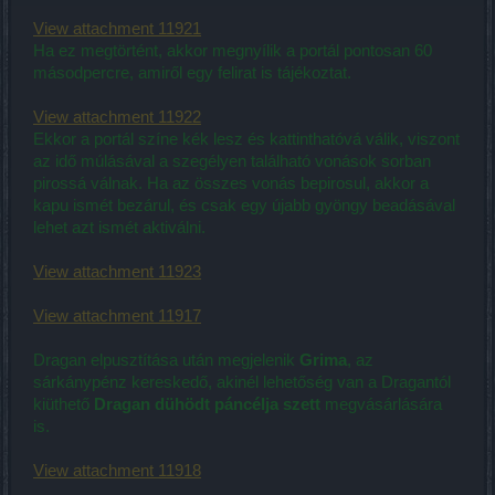
View attachment 11921
Ha ez megtörtént, akkor megnyílik a portál pontosan 60
másodpercre, amiről egy felirat is tájékoztat.
View attachment 11922
Ekkor a portál színe kék lesz és kattinthatóvá válik, viszont
az idő múlásával a szegélyen található vonások sorban
pirossá válnak. Ha az összes vonás bepirosul, akkor a
kapu ismét bezárul, és csak egy újabb gyöngy beadásával
lehet azt ismét aktiválni.
View attachment 11923
View attachment 11917
Dragan elpusztítása után megjelenik
Grima
, az
sárkánypénz kereskedő, akinél lehetőség van a Dragantól
kiüthető
Dragan dühödt páncélja szett
megvásárlására
is.
View attachment 11918