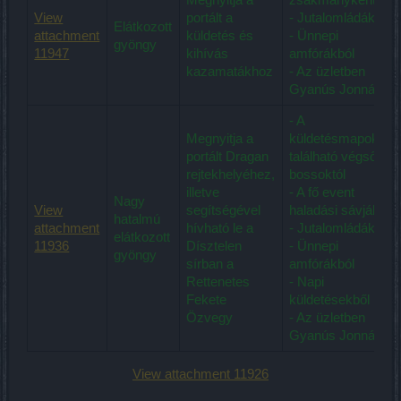
View
portált a
- Jutalomládákból
Elátkozott
attachment
küldetés és
- Ünnepi
gyöngy
11947
kihívás
amfórákból
kazamatákhoz
- Az üzletben
Gyanús Jonnál
- A
Megnyitja a
küldetésmapokon
portált Dragan
található végső
rejtekhelyéhez,
bossoktól
illetve
- A fő event
Nagy
View
segítségével
haladási sávjából
hatalmú
attachment
hívható le a
- Jutalomládákból
elátkozott
11936
Dísztelen
- Ünnepi
gyöngy
sírban a
amfórákból
Rettenetes
- Napi
Fekete
küldetésekből
Özvegy
- Az üzletben
Gyanús Jonnál
View attachment 11926