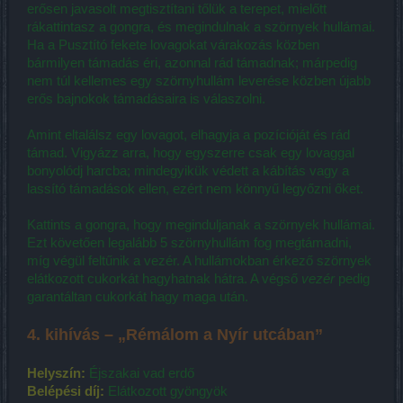
erősen javasolt megtisztítani tőlük a terepet, mielőtt
rákattintasz a gongra, és megindulnak a szörnyek hullámai.
Ha a Pusztító fekete lovagokat várakozás közben
bármilyen támadás éri, azonnal rád támadnak; márpedig
nem túl kellemes egy szörnyhullám leverése közben újabb
erős bajnokok támadásaira is válaszolni.
Amint eltalálsz egy lovagot, elhagyja a pozícióját és rád
támad. Vigyázz arra, hogy egyszerre csak egy lovaggal
bonyolódj harcba; mindegyikük védett a kábítás vagy a
lassító támadások ellen, ezért nem könnyű legyőzni őket.
Kattints a gongra, hogy meginduljanak a szörnyek hullámai.
Ezt követően legalább 5 szörnyhullám fog megtámadni,
míg végül feltűnik a vezér. A hullámokban érkező szörnyek
elátkozott cukorkát hagyhatnak hátra. A végső
vezér
pedig
garantáltan cukorkát hagy maga után.
4. kihívás –
„Rémálom a Nyír utcában”
Helyszín:
Éjszakai vad erdő
Belépési díj:
Elátkozott gyöngyök