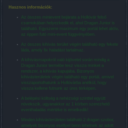
Hasznos információk:
Az összes minievent bejárata a Hollóvár felső
csarnokában helyezkedik el, ahol Dragan Junior is
található. Egyszerre maximum egy portál lehet aktív,
az éppen futó mini-event függvényében.
Az összes kihívás terület végén található egy fekete
láda, amely fix haladást tartalmaz.
A kihívásmapokról való kijövetel során mindig a
Dragan Junior termébe tesz vissza minket a
rendszer, a kihívás kapujába. Bizonyos
kihívásterületek végén található egy portál, amivel
visszaportolhatunk a Hollóvárba anélkül, hogy
vissza kellene futnunk az üres térképen.
A belépési költség a nehézségi szinttel együtt
növekszik, ugyanakkor az 1 körben szerezhető
eventhaladás mértéke is emelkedik!
Minden kihívásterületen található 2 dragan szobor,
amelyek bizonyos eséllyel benn lehetnek az adott