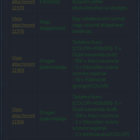
attachment
Főnixláng
tűzgnóm petek
11978
elkészítéséhez szükséges.
View
Egy véletlenszerű normál
Nagy
attachment
vagy csiszolt drágakövet
drágakőtartó
11976
tartalmaz.
Tartalma fixen:
[COLOR=#00b300]- 5 x
Őrjítő karamella (buff)
View
Dragan
- 500 x Harci eszencia
attachment
jutalomládája
- 2 x Obszidián szárny
11969
szerencsegömje
- 50 x Elátkozott
gyöngy[/COLOR]
Tartalma fixen:
[COLOR=#00b300]- 5 x
View
Őrjítő karamella (buff)
Dragan
attachment
- 500 x Harci eszencia
jutalomládája
11966
- 2 x Obszidián szárny
szerencsegömje
- 2 x Amfórakulcs[/COLOR]