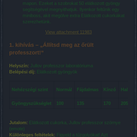
mapon. Ezeket a szobrokat 50 elátkozott gyöngy
segítségével megnyithatjuk. Ilyenkor feltűnik egy
miniboss, akit megölve extra Elátkozott cukorkákat
szerezhetünk.
View attachment 11983
1. kihívás –
„Állítsd meg az őrült
professzort!”
Helyszín:
Jullov professzor laboratóriuma
Belépési díj:
Elátkozott gyöngyök
Nehézszégi szint
Normál
Fájdalmas
Kínzó
Halálos
Gyöngyszükséglet
100
135
170
205
Jutalom:
Elátkozott cukorka, Jullov professzor szörnye
(emote)
Különleges feltételek:
Figyeld a tűzgolyókat! Azt