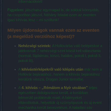
információkért!
Figyelem:
játszhatsz egymagad is, de sokkal könnyebb,
ha csoportban játszol. Néhány feladat ezen az eventen
igazi kihívás lesz – mi szóltunk!
Milyen újdonságok vannak ezen az eventen
(a megelőző verzióhoz képest)?
Nehézségi szintek:
A Hollóvárba való belépéskor a
játékosnak 7 nehézségi szint közül kell választania
(normál, fájdalmas, kínzó, halálos, pokoli I, pokoli II,
pokoli III).
A
kihívástérképekről való kilépés után
már nem a
Hollóvár bejáratához, hanem a kihívás bejáratához
kerülünk vissza, Dragan Junior termébe.
A
4. kihívás –
„Rémálom a Nyír utcában”
teljes
egészében átdolgozásra került, a korábban
felmerülő problémák miatt. A falényeket
eltávolítottuk, helyettük új szörnytípusok és új event
mechanika került bevezetésre. A haladási sáv