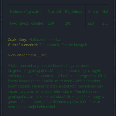
Nehézszégi szint
Normál
Fájdalmas
Kínzó
Halálos
Gyöngyszükséglet
150
185
220
255
Zsákmány:
Elátkozott cukorka
A térkép vezérei:
Tűzgnómok, Fekete lovagok
View attachment 11965
A táborban néhány fa arról beszél, hogy az erdőt
tűzgnómok gyújtogatják. Menj, és keresd meg az egyik
területet, ahol a tűzgnómok találhatóak, és végezz velük. A
fekete lovagokat se kíméld, mert azok újabb gnómokat
teremthetnek. Ha leürítettétek a szektort, megjelenik egy
vezér tűzgnóm, aki a tábor felé indul el. Menet közben
gyújtogat is, ami tűzsebzést okoz! Ne engedjétek, hogy a
gnóm elérje a tábort, máskülönben a pálya leürítésekor
nem tudtok majd ládát nyitni.