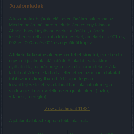
Jutalomládák
A kazamaták bejárata előtt eventládákra bukkanhatsz.
Minden bejáratnál három fekete láda és egy faláda áll.
Ahhoz, hogy kinyithasd ezeket a ládákat, először
teljesítened kell azokat a küldetéseket, amelyeket a 001-es,
002-es, 003-as és 004-es ügynöktől kapsz.
A
fekete ládákat csak egyszer lehet kinyitni
, ezekben fix
egyszeri jutalmak találhatóak. A faládát csak akkor
nyithatod ki, ha már megszerezted a három fekete láda
tartalmát. A fekete ládákkal ellentétben azonban
a faládát
többször is kinyithatod
. A Dragan-fegyver
továbbfejlesztéséhez a faládákban találhatóak meg a
szükséges kövek véletlenszerű jutalomként (tűzkő,
villámkő, méregkő).
View attachment 11924
A jutalomládákból kapható főbb jutalmak: