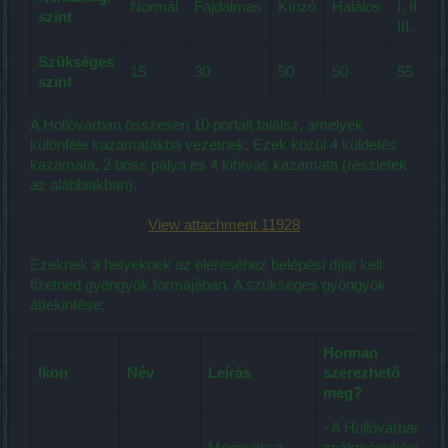
Normál
Fájdalmas
Kínzó
Halálos
I, II,
szint
III.
Szükséges
15
30
50
50
55
szint
A Hollóvárban összesen 10 portált találsz, amelyek
különféle kazamatákba vezetnek. Ezek közül 4 küldetés
kazamata, 2 boss pálya és 4 kihívás kazamata (részletek
az alábbiakban).
View attachment 11928
Ezeknek a helyeknek az eléréséhez belépési díjat kell
fizetned gyöngyök formájában. A szükséges gyöngyök
áttekintése:
Honnan
Ikon
Név
Leírás
szerezhető
meg?
- A Hollóvárban
Megnyitja a
zsákmányként