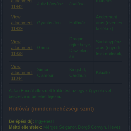
attachment
Küldetés
Juliv bányász
ásatása
11942
View
Andermant
attachment
Gyanús Jon
Hollóvár
árus (eventes
11939
kellékek)
Dragan
View
Sárkánypénz
rejtekhelye,
attachment
Grima
árus (egyedi
Dísztelen
11938
felszerelések)
sír
View
Simon
Kingshill,
attachment
Kikiáltó
Clamour
Cardhun
11944
A Jan Foxnál elkezdett küldetést az egyik ügynökével
beszélve is be lehet fejezni.
Hollóvár (minden nehézségi szint)
Belépési díj:
Ingyenes!
Méltó ellenfelek:
Mérges Selganor, Dörgő Corwyn, Heves