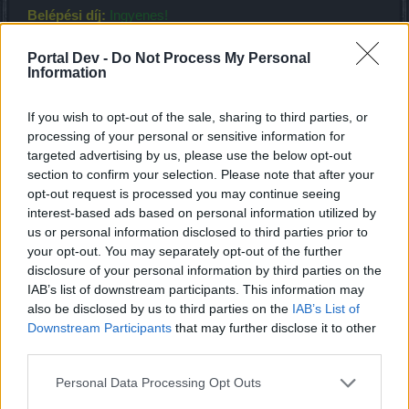
Belépési díj:
Ingyenes!
A térkép vezére:
Rettenetes Fekete Özvegy
Főbb zsákmányjutalmak:
Dragan védőpáncélja szett,
Portal Dev -
Do Not Process My Personal
Fekete özvegy (hátas), Tűzgnómszarv, Sárkánymag
Information
View attachment 11931
If you wish to opt-out of the sale, sharing to third parties, or
processing of your personal or sensitive information for
Belépés után a csoport egy tagjának aktiválnia kell az
targeted advertising by us, please use the below opt-out
Áldozati parázstartót egy Nagy hatalmú elátkozott
section to confirm your selection. Please note that after your
gyönggyel. Erre mindenképpen szükség van ahhoz, hogy a
opt-out request is processed you may continue seeing
Rettenetes Fekete Özvegy a map végén megjelenjen. A
interest-based ads based on personal information utilized by
parázstartót a kazamata nyugati szárnyának végén
us or personal information disclosed to third parties prior to
találhatjátok meg, a mini-térképen fogaskerék ikonokkal
your opt-out. You may separately opt-out of the further
jelölve.
disclosure of your personal information by third parties on the
IAB’s list of downstream participants. This information may
View attachment 11934
View attachment 11932
also be disclosed by us to third parties on the
IAB’s List of
Downstream Participants
that may further disclose it to other
A pók elpusztítása után megjelenik
Grima
, az sárkánypénz
third parties.
kereskedő, akinél lehetőség van a póktól kiüthető
Dragan
védőpáncélja szett
megvásárlására is.
Personal Data Processing Opt Outs