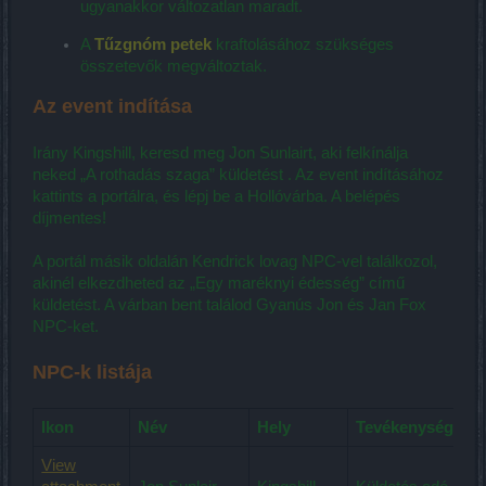
ugyanakkor változatlan maradt.
A
Tűzgnóm petek
kraftolásához szükséges
összetevők megváltoztak.
Az event indítása
Irány Kingshill, keresd meg Jon Sunlairt, aki felkínálja
neked „A rothadás szaga” küldetést . Az event indításához
kattints a portálra, és lépj be a Hollóvárba. A belépés
díjmentes!
A portál másik oldalán Kendrick lovag NPC-vel találkozol,
akinél elkezdheted az „Egy maréknyi édesség” című
küldetést. A várban bent találod Gyanús Jon és Jan Fox
NPC-ket.
NPC-k listája
Ikon
Név
Hely
Tevékenység
View