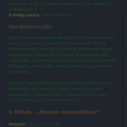
javasoljuk, hogy csoportban fogjatok neki, de egyedül is
próbálkozhatsz.
A térkép vezére:
Jullov professzor
View attachment 11959
Lépj be a katakombába, majd győzd le Jullov professzort:
vess véget neki és a sikertelen kísérleteinek! Mivel a
kazamata nem túl széles, a távolsági karakterosztályok
vigyázzanak, nehogy beszoruljanak egy sarokba vagy
zsákutcába, mert akkor a szörnyek tömegei legyőzik őket.
Elátkozott cukorka Jullov professzortól és a bajnokoktól
szerezhető.
A térkép végén található teleportponttal lehetőség van a
Hollóvárba visszaportolni, vagyis nem kell a mapon
visszafelé is végigfutni. A pálya végboss-ja dobhatja a
Jullov Professzor szörnye emote-ot is.
3. kihívás – „Mystras visszahódítása”
Helyszín:
Éjszakai Mystras