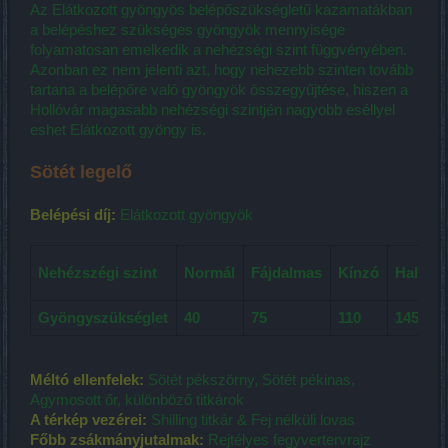
Az Elátkozott gyöngyös belépőszükségletű kazamatákban
a belépéshez szükséges gyöngyök mennyisége
folyamatosan emelkedik a nehézségi szint függvényében.
Azonban ez nem jelenti azt, hogy nehezebb szinten tovább
tartana a belépőre való gyöngyök összegyűjtése, hiszen a
Hollóvár magasabb nehézségi szintjén nagyobb eséllyel
eshet Elátkozott gyöngy is.
Sötét legelő
Belépési díj:
Elátkozott gyöngyök
Nehézszégi szint
Normál
Fájdalmas
Kínzó
Halálos
Gyöngyszükséglet
40
75
110
145
Méltó ellenfelek:
Sötét pékszörny, Sötét pékinas,
Agymosott őr, különböző titkárok
A térkép vezérei:
Shilling titkár & Fej nélküli lovas
Főbb zsákmányjutalmak:
Rejtélyes fegyvertervrajz