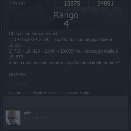
Che poi facendo due conti:
1) 0 + 13.200 + 2.640 = 15.840 ma il punteggio totale è
18.216
2) 737 + 10..428 + 2.640 = 13.805 ma il punteggio totale è
15..875
manco una funzione somma stupida sanno implementare?
GRAZIE!
Jul 31, 2022
Aras
,
NicuuChu
,
Elendel80
and
1 other person
like this.
gbit
Forum General