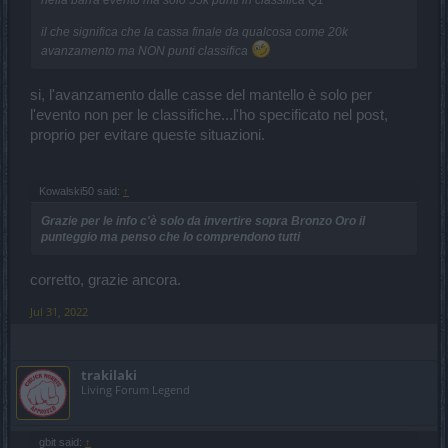
nella barra evento ma solo 55k punti in classifica Q1
il che significa che la cassa finale da qualcosa come 20k
avanzamento ma NON punti classifica
si, l'avanzamento dalle casse del mantello è solo per
l'evento non per le classifiche...l'ho specificato nel post,
proprio per evitare queste situazioni.
Kowalski50 said:
↑
Grazie per le info c'è solo da invertire sopra Bronzo Oro il
punteggio ma penso che lo comprendono tutti
corretto, grazie ancora.
Jul 31, 2022
trakilaki
Living Forum Legend
gbit said:
↑