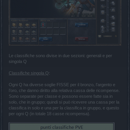
Le classifiche sono divise in due sezioni: generali e per
singola Q
Classifiche singola Q
:
Ogni Q ha diverse soglie FISSE per il bronzo, l’argento e
l’oro, che danno diritto alla relativa cassa delle ricompense.
Sono separate per classe e possono essere fatte sia in
solo, che in gruppo; quindi si può ricevere una cassa per la
classifica in solo e una per la classifica in gruppo, e questo
per ogni Q (in totale 18 casse ricompensa).