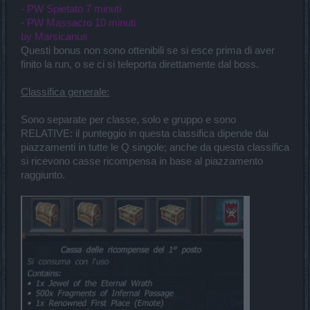
- PW Spietato 7 minuti
- PW Massacro 10 minuti
by Marsicanus
Questi bonus non sono ottenibili se si esce prima di aver
finito la run, o se ci si teleporta direttamente dal boss.
Classifica generale:
Sono separate per classe, solo e gruppo e sono
RELATIVE: il punteggio in questa classifica dipende dai
piazzamenti in tutte le Q singole; anche da questa classifica
si ricevono casse ricompensa in base al piazzamento
raggiunto.