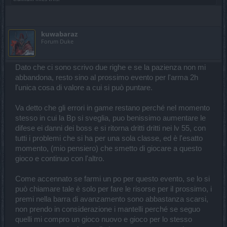
kuwabaraz
Forum Duke
Dato che ci sono scrivo due righe e se la pazienza non mi
abbandona, resto sino al prossimo evento per l'arma 2h
l'unica cosa di valore a cui si può puntare.
Va detto che gli errori in game restano perché nel momento
stesso in cui la Bp si sveglia, puo benissimo aumentare le
difese ei danni dei boss e si ritorna dritti dritti nei lv 55, con
tutti i problemi che si ha per una sola classe, ed è l'esatto
momento, (mio pensiero) che smetto di giocare a questo
gioco e continuo con l'altro.
Come accennato se farmi un po per questo evento, se lo si
può chiamare tale è solo per fare le risorse per il prossimo, i
premi nella barra di avanzamento sono abbastanza scarsi,
non prendo in considerazione i mantelli perché se seguo
quelli mi compro un gioco nuovo e gioco per lo stesso