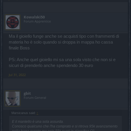
Kowalski50
Forum Apprentice
Ma il gioiello funge anche se acquisti tipo con frammenti di
materia ho è solo quando si droppa in mappa ho cassa
finale Boss
PS: Anche quel gioiello mi sa una sola visto che non si e
sicuri di prenderlo anche spendendo 30 euro
Jul 31, 2022
gbit
Forum General
Marsicanus said:
↑
E il mantello è una sola assurda.
Conosco qualcuno che l'ha comprato e si ritrova 95k avanzamento