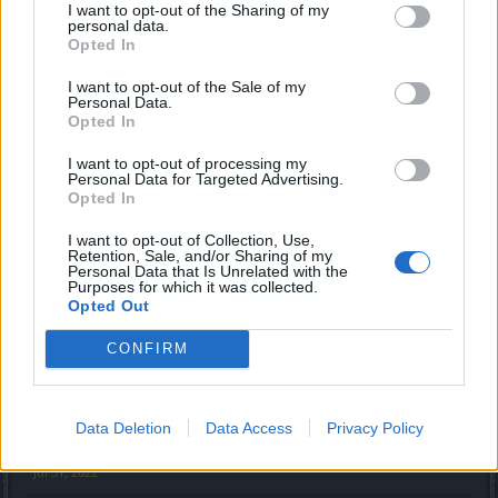
I want to opt-out of the Sharing of my
personal data.
Opted In
I want to opt-out of the Sale of my
Personal Data.
Opted In
I want to opt-out of processing my
Personal Data for Targeted Advertising.
Opted In
I want to opt-out of Collection, Use,
Retention, Sale, and/or Sharing of my
Personal Data that Is Unrelated with the
Purposes for which it was collected.
Opted Out
Eventuali errori sono miei e non suoi, se avete commenti,
critiche o suggerimenti siete i benvenuti.
CONFIRM
Grazie per l’attenzione e buona giornata.
p.s.: scusate la bassa qualità di alcune immagini, ho fatto di
fretta
Data Deletion
Data Access
Privacy Policy
Last edited:
Aug 2, 2022
Jul 31, 2022