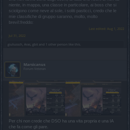
niente, in mappa, una classe in particolare, ai boss che si
sciolgono come neve al sole, i soliti pasticci, credo che le
mie classifiche di gruppo saranno, molto, molto
brevi!:freddo:
Last edited:
Aug 1, 2022
Jul 31, 2022
giuliussch
,
Aras
,
gbit
and
1 other person
like this.
Marsicanus
Forum Veteran
Per chi non crede che DSO ha una vita propria e una IA
che fa come gli pare.