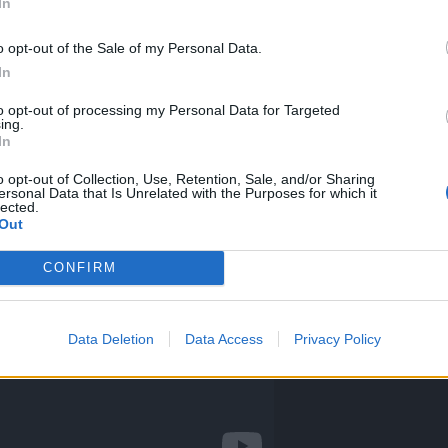
In
onseguir 35 trajos espantozos de esbirros, les da 1 Remedio de Sofia
o opt-out of the Sale of my Personal Data.
In
 entrar en el mapa Bosque Sombrio, y cuando esten haciendo el even
da, ya que en el evento de Wendigo también les dan un Manto de 3 hor
to opt-out of processing my Personal Data for Targeted
ing.
In
 se consiguen hasta 25 posibles sitios con Piggs escondidos, en este
o opt-out of Collection, Use, Retention, Sale, and/or Sharing
ersonal Data that Is Unrelated with the Purposes for which it
lected.
Out
CONFIRM
Data Deletion
Data Access
Privacy Policy