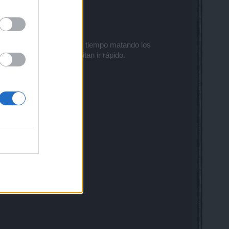
.
to de Wendigo no pierdan tiempo matando los
as de duración y necesitan ir rápido.
 video pueden verlos: