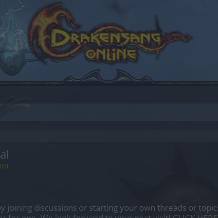
al
2021
.
by joining discussions or starting your own threads or topics
er for one. We look forward to your next visit!
CLICK HERE