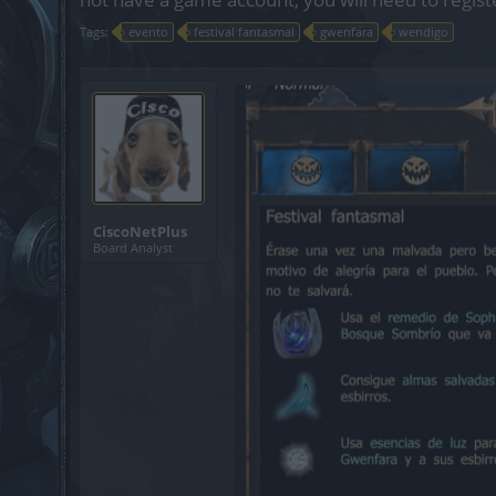
Tags:
evento
festival fantasmal
gwenfara
wendigo
CiscoNetPlus
Board Analyst