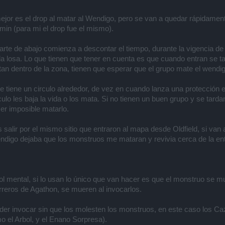
or es el drop al matar al Wendigo, pero se van a quedar rápidament
in (para mi el drop fue el mismo).
rte de abajo comienza a descontar el tiempo, durante la vigencia de
 losa. Lo que tienen que tener en cuenta es que cuando entran se tar
tan dentro de la zona, tienen que esperar que el grupo mate el wendig
 tiene un circulo alrededor, de vez en cuando lanza una protección e
lo les baja la vida o los mata. Si no tienen un buen grupo y se tard
ser imposible matarlo.
 salir por el mismo sitio que entraron al mapa desde Oldfield, si van 
igo dejaba que los monstruos me mataran y revivia cerca de la entr
l mental, si lo usan lo único que van hacer es que el monstruo se m
rreros de Agathon, se mueren al invocarlos.
der invocar sin que los molesten los monstruos, en este caso los 
o el Arbol, y el Enano Sorpresa).