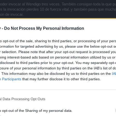
 poder invocar al Wendigo tres veces. También consigan toda la que pu
s la invocación pierdes 10 de fuerza vital, y también pasa que much
on de invocar.
do la Barra IV, asi que lo que tienen que hacer es comenzar el evento
v -
Do Not Process My Personal Information
ión del Manto (si no lo usan se pierde), asi avanzan hasta a la Barr
anzan bastante o poco, si van en Inclemente pueden llegar hasta 32K e
to opt-out of the sale, sharing to third parties, or processing of your per
se gasta mucha esencia de luz, van corriendo directo a matar a la 
formation for targeted advertising by us, please use the below opt-out s
un barril en una determinada ubicación que al presionarlo sale la Fam
r selection. Please note that after your opt-out request is processed y
eing interest-based ads based on personal information utilized by us or
disclosed to third parties prior to your opt-out. You may separately opt-
ue les dan, pero mejor hacerlas en niveles más fáciles para no comp
losure of your personal information by third parties on the IAB’s list of
sencia de luz, pero no la suficiente.
. This information may also be disclosed by us to third parties on the
IA
Participants
that may further disclose it to other third parties.
 Wendigo tienen que volver a este evento a conseguir los elemento
y conseguir bastantes Remedio de Sofia (unos 150 para no quedarse 
mas:
l Data Processing Opt Outs
final aparece el Centinela Morven, lo matan y les da 1 Remedio de So
o opt-out of the Sharing of my personal data.