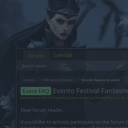
Calendar
Forums
Recent posts
Forums
International Section
Sección España & Latam
Evento Festival Fantasm
Event FAQ
Discussion in '
Sección España & Latam
' started by
CiscoNetPlus
,
Oct 29, 
Dear forum reader,
if you’d like to actively participate on the forum 
not have a game account, you will need to regist