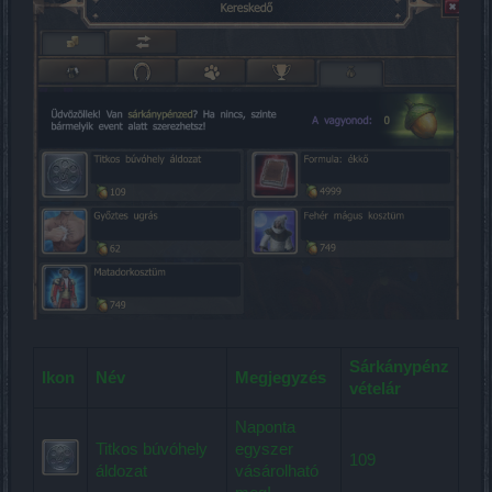
Sárkánypénz
Ikon
Név
Megjegyzés
vételár
Naponta
Titkos búvóhely
egyszer
109
áldozat
vásárolható