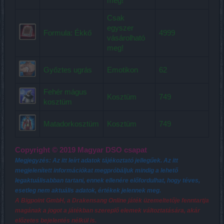
meg!
Csak
egyszer
Formula: Ékkő
4999
vásárolható
meg!
Győztes ugrás
Emotikon
62
Fehér mágus
Kosztüm
749
kosztüm
Matadorkosztüm
Kosztüm
749
Copyright © 2019 Magyar DSO csapat
Megjegyzés: Az itt leírt adatok tájékoztató jellegűek. Az itt
megjelenített információkat megpróbáljuk mindig a lehető
legaktuálisabban tartani, ennek ellenére előfordulhat, hogy téves,
esetleg nem aktuális adatok, értékek jelennek meg.
A Bigpoint GmbH, a Drakensang Online játék üzemeltetője fenntartja
magának a jogot a játékban szereplő elemek változtatására, akár
előzetes bejelentés nélkül is.