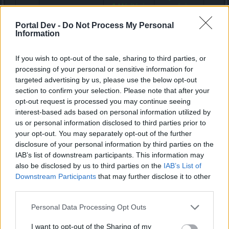
- 1 Hárítási
mozgási
erő
sebesség
Portal Dev -
Do Not Process My Personal
Information
- Több
- Élet
sebzés
- Sebzés
- Külö
A gránátvető
ennél a
If you wish to opt-out of the sale, sharing to third parties, or
- 1
lősze
tesója
tárgynál
processing of your personal or sensitive information for
Támadási
eltalál
(törpemester)
- Gyorsabb
targeted advertising by us, please use the below opt-out
sebesség
egysé
támadási
section to confirm your selection. Please note that after your
generá
sebesség
opt-out request is processed you may continue seeing
interest-based ads based on personal information utilized by
- Védelmi
- Megnövelt
us or personal information disclosed to third parties prior to
érték
hárítási
your opt-out. You may separately opt-out of the further
- Minden
érték erre a
- 15%-
disclosure of your personal information by third parties on the
ellenállási
tárgyra
Gránátőr
különl
IAB’s list of downstream participants. This information may
érték
- Hárítási
(törpemester)
támad
- Hárítási
erő
also be disclosed by us to third parties on the
IAB’s List of
sebes
érték
- Gyorsabb
Downstream Participants
that may further disclose it to other
- 1 Hárítási
mozgási
third parties.
erő
sebesség
Personal Data Processing Opt Outs
Hátasok
I want to opt-out of the Sharing of my