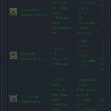
- Ha a
- Minden
érték erre a
Zsákm
ellenállási
tárgyra
Fejvadász
eltalál
érték
- Hárítási
(kalandvadász)
ellens
- Hárítási
erő
konce
érték
- Gyorsabb
regene
- 1 Hárítási
mozgási
erő
sebesség
- Több
- Élet
sebzés
- Sebzés
- Mind
ennél a
Életvédő
- 1
támad
tárgynál
(sárkányharcos)
Támadási
a max
- Gyorsabb
sebesség
életer
támadási
regene
sebesség
- Védelmi
- Megnövelt
érték
hárítási
- Minden
érték erre a
ellenállási
tárgyra
- A dü
Haragtartó
érték
- Hárítási
autom
(sárkányharcos)
- Hárítási
erő
soha n
érték
- Gyorsabb