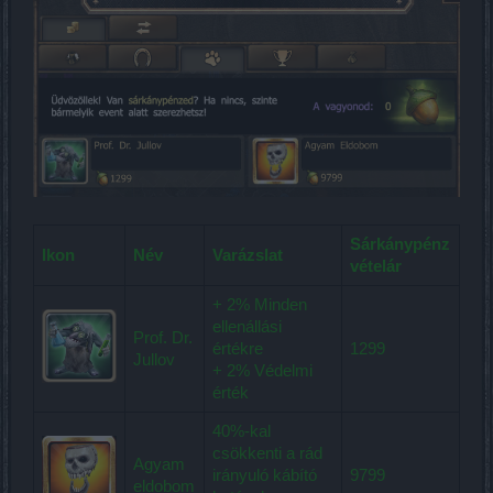
Sárkánypénz
Ikon
Név
Varázslat
vételár
+ 2% Minden
ellenállási
Prof. Dr.
értékre
1299
Jullov
+ 2% Védelmi
érték
40%-kal
csökkenti a rád
Agyam
irányuló kábító
9799
eldobom