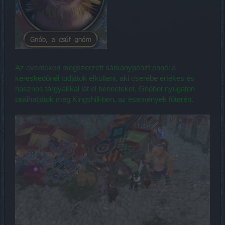
Az eventeken megszerzett sárkánypénzt ennél a
kereskedőnél tudjátok elkölteni, aki cserébe értékes és
hasznos tárgyakkal lát el benneteket. Gnóbot nyugaton
találhatjátok meg Kingshill-ben, az események főterén.