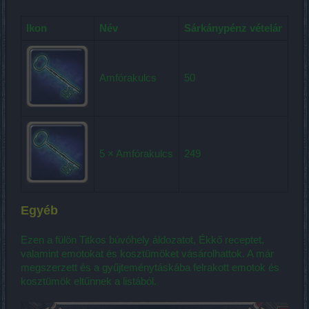
Ikon
Név
Sárkánypénz vételár
Amfórakulcs
50
5 × Amfórakulcs
249
Egyéb
Ezen a fülön Titkos búvóhely áldozatot, Ékkő receptet,
valamint emotokat és kosztümöket vásárolhattok. A már
megszerzett és a gyűjteménytáskába felrakott emotok és
kosztümök eltűnnek a listából.