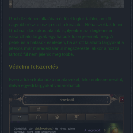
Gnób üzletében általában öt fület fogtok találni, ami öt
nagyobb részre osztja szét a kínálatot. Néha szoktak lenni
Gnóbnál időszakos akciók is, ilyenkor az ideiglenesen
vásárolható tárgyak egy hatodik fülön jelennek meg. A
petek és a hátasok esetében, ha az ott található tárgyakat a
játékos már maradéktalanul megszerezte, akkor a hozzá
tartozó fül nem jelenik meg többé.
Védelmi felszerelés
Ezen a fülön különböző rúnaköveket, felszerelésnemesítőt,
illetve egyedi tárgyakat vásárolhattok.