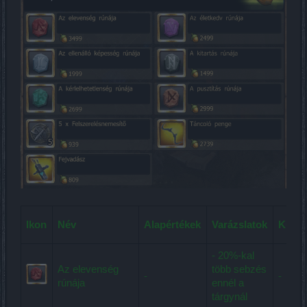
Ikon
Név
Alapértékek
Varázslatok
Külön
- 20%-kal
Az elevenség
több sebzés
-
-
rúnája
ennél a
tárgynál