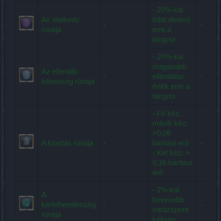
- 20%-kal
Az életkedv
több életerő
-
-
rúnája
erre a
tárgyra
- 20%-kal
magasabb
Az ellenálló
-
ellenállási
-
képesség rúnája
érték erre a
tárgyra
- Fő kéz,
másik kéz:
+0,08
A kitartás rúnája
-
hárítási erő
-
- Két kéz: +
0,16 hárítási
erő
- 2%-kal
A
kevesebb
kérlelhetetlenség
-
-
varázspont
rúnája
költség