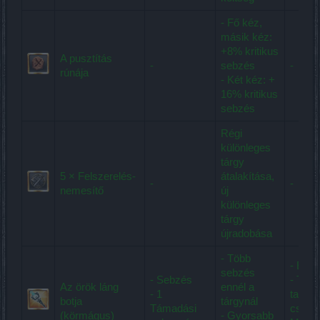
- Fő kéz,
másik kéz:
+8% kritikus
A pusztítás
-
sebzés
-
rúnája
- Két kéz: +
16% kritikus
sebzés
Régi
különleges
tárgy
5 × Felszerelés-
átalakítása,
-
-
nemesítő
új
különleges
tárgy
újradobása
- Több
- Élet
sebzés
- Sebzés
- Tűz
Az örök láng
ennél a
- 1
talála
botja
tárgynál
Támadási
csökke
(körmágus)
- Gyorsabb