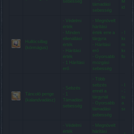
sebesség
Meteor
támadási
idejét.
sebesség
- Védelmi
- Megnövelt
érték
hárítási
- Minden
érték erre a
- Mete
ellenállási
tárgyra
képes
Hullócsillag
érték
- Hárítási
manáv
(körmágus)
- Hárítási
erő
keves
érték
- Gyorsabb
fogyas
- 1 Hárítási
mozgási
erő
sebesség
- Több
sebzés
- Élet
- Sebzés
ennél a
- 200
Táncoló penge
- 1
tárgynál
százal
(kalandvadász)
Támadási
- Gyorsabb
a Pen
sebesség
támadási
sebzé
sebesség
- Védelmi
- Megnövelt
érték
hárítási