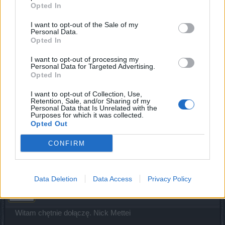
Opted In
Oficerowie: Ak0d0, Danyels, Dεsтяσyεя, Joszelinka,
I want to opt-out of the Sale of my
Skocio94, τιτεκ , TypiarazŁukiem
Personal Data.
Last edited:
Aug 20, 2020
Opted In
Sep 2, 2019
I want to opt-out of processing my
theJusticePL
likes this.
Personal Data for Targeted Advertising.
Opted In
I want to opt-out of Collection, Use,
CxEastwood
Retention, Sale, and/or Sharing of my
Forum Greenhorn
Personal Data that Is Unrelated with the
Purposes for which it was collected.
Opted Out
Rekrutacja otwarta
CONFIRM
Mar 26, 2020
Data Deletion
Data Access
Privacy Policy
Sprawdzamtuiteraz
Forum Greenhorn
Witam chętnie dołączę. Nick Mettei