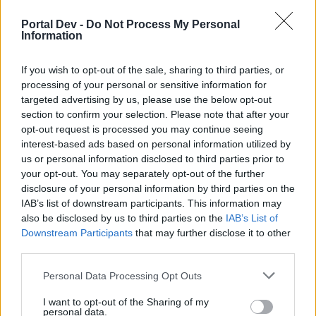
Grupę na Fb
Portal Dev -
Do Not Process My Personal
Czego Oczekujemy :
Information
Osób aktywnych w grze !
Chętnych do wspólnej gry z innymi Członkami
If you wish to opt-out of the sale, sharing to third parties, or
Bractwa
processing of your personal or sensitive information for
Osób posiadających 55 poziom doświadczenia
targeted advertising by us, please use the below opt-out
Dojrzałości emocjonalnej
section to confirm your selection. Please note that after your
Statystyk na dobrym poziomie ! (60k
[w mieście bez
opt-out request is processed you may continue seeing
bufów na zielonej ]
/80%i4/370%+)
interest-based ads based on personal information utilized by
Ukończonego 18 roku życia
us or personal information disclosed to third parties prior to
your opt-out. You may separately opt-out of the further
W zgłoszeniu na forum prosimy zawrzeć informacje :
disclosure of your personal information by third parties on the
Staż w grze (od kiedy grasz w Dso- Aktywnie!)
IAB’s list of downstream participants. This information may
Nick, Klasa
also be disclosed by us to third parties on the
IAB’s List of
Swój wiek
Downstream Participants
that may further disclose it to other
Range pvp
third parties.
Napisz coś o sobie
Personal Data Processing Opt Outs
Możecie również kontaktować się bezpośrednio w grze
I want to opt-out of the Sharing of my
Przywódca : DØMIИДTØЯ
personal data.