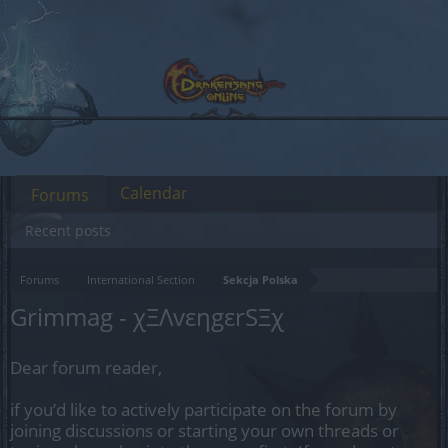
Calendar
Forums
Recent posts
Forums
International Section
Sekcja Polska
Grimmag - χΞΛvεηgεrSΞχ
Dear forum reader,
if you’d like to actively participate on the forum by
joining discussions or starting your own threads or