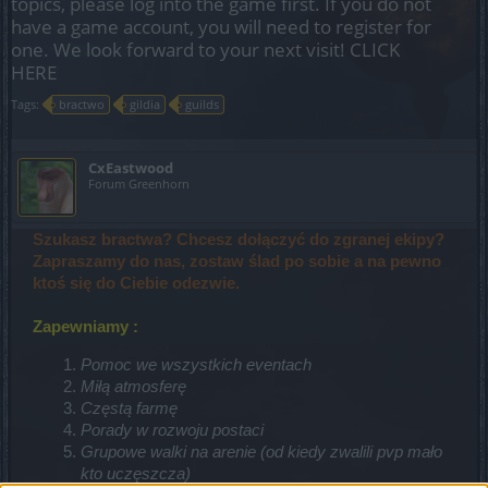
topics, please log into the game first. If you do not
have a game account, you will need to register for
one. We look forward to your next visit!
CLICK
HERE
Tags:
bractwo
gildia
guilds
CxEastwood
Forum Greenhorn
Szukasz bractwa? Chcesz dołączyć do zgranej ekipy?
Zapraszamy do nas, zostaw ślad po sobie a na pewno
ktoś się do Ciebie odezwie.
Zapewniamy :
Pomoc we wszystkich eventach
Miłą atmosferę
Częstą farmę
Porady w rozwoju postaci
Grupowe walki na arenie (od kiedy zwalili pvp mało
kto uczęszcza)