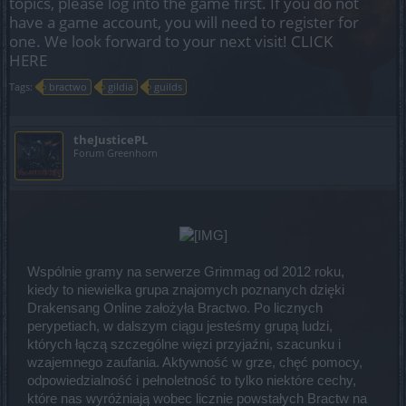
topics, please log into the game first. If you do not
have a game account, you will need to register for
one. We look forward to your next visit!
CLICK
HERE
Tags:
bractwo
gildia
guilds
theJusticePL
Forum Greenhorn
Wspólnie gramy na serwerze Grimmag od 2012 roku,
kiedy to niewielka grupa znajomych poznanych dzięki
Drakensang Online założyła Bractwo. Po licznych
perypetiach, w dalszym ciągu jesteśmy grupą ludzi,
których łączą szczególne więzi przyjaźni, szacunku i
wzajemnego zaufania. Aktywność w grze, chęć pomocy,
odpowiedzialność i pełnoletność to tylko niektóre cechy,
które nas wyróżniają wobec licznie powstałych Bractw na