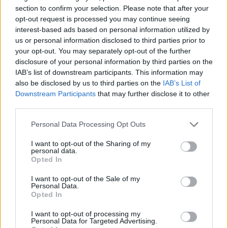
section to confirm your selection. Please note that after your
- Miłą atmosferę w doborowym towarzystwie .
opt-out request is processed you may continue seeing
Kogo szukamy ?
interest-based ads based on personal information utilized by
us or personal information disclosed to third parties prior to
- Osób pełnoletnich ;
your opt-out. You may separately opt-out of the further
- Aktywnych w grze ;
disclosure of your personal information by third parties on the
- Korzystających z komunikator TeamSpeak 3 ;
(wymóg
IAB’s list of downstream participants. This information may
konieczny)
also be disclosed by us to third parties on the
IAB’s List of
- Kierujących się uczciwością ;
Downstream Participants
that may further disclose it to other
- Grających z zachowaniem zasady "fair play" ;
third parties.
- Chętnych do wspólnej gry z innymi Członkami Bractwa ;
- Posiadających 55 poziom doświadczenia ;
Personal Data Processing Opt Outs
- Posiadających 33 poziom wiedzy ;
I want to opt-out of the Sharing of my
personal data.
Jeżeli uważasz, że spełniasz nasze wymagania i
Opted In
chciałbyś do nas dołączyć, zapraszamy do złożenia
wniosku na naszej oficjalnej stronie internetowej
( LINK
I want to opt-out of the Sale of my
)
lub zostaw swoje zgłoszenie w tym wątku zgodnie ze
Personal Data.
schematem :
Opted In
- Nick w DSO ;
I want to opt-out of processing my
Personal Data for Targeted Advertising.
- Klasa postaci ;