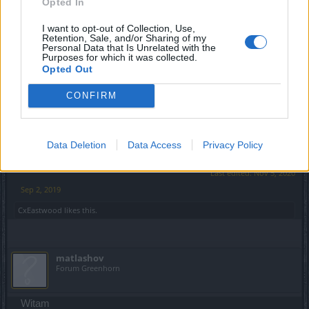
Opted In
- Poziom postaci ;
- Ranga PVP ;
I want to opt-out of Collection, Use,
- Poziom wiedzy ;
Retention, Sale, and/or Sharing of my
Personal Data that Is Unrelated with the
- Wiek ;
Purposes for which it was collected.
- Płeć ;
Opted Out
- Jak często grasz ?
- Komunikator TS3 ;
CONFIRM
- Poprzednie Bractwa .
Każdy nowy gracz musi przejść okres próbny i zostać
zaakceptowany przez Członków Bractwa !
Data Deletion
Data Access
Privacy Policy
Last edited:
Nov 5, 2020
Sep 2, 2019
CxEastwood
likes this.
matlashov
Forum Greenhorn
Witam