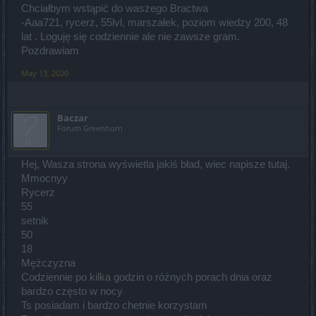
Chciałbym wstąpić do waszego Bractwa
-Aaa721, rycerz, 55lvl, marszałek, poziom wiedzy 200, 48
lat . Loguję się codziennie ale nie zawsze gram.
Pozdrawiam
May 13, 2020
Baczar
Forum Greenhorn
Hej, Wasza strona wyświetla jakiś bład, wiec napisze tutaj.
Mmocnyy
Rycerz
55
setnik
50
18
Mężczyzna
Codziennie po kilka godzin o różnych porach dnia oraz
bardzo często w nocy
Ts posiadam i bardzo chetnie korzystam