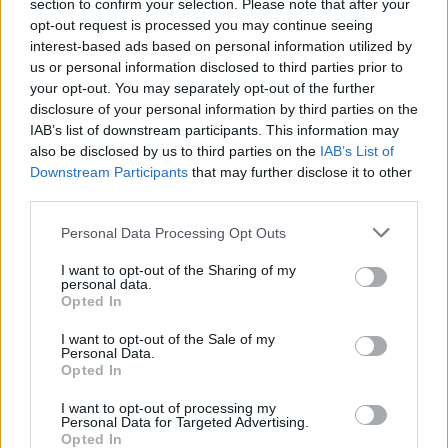
section to confirm your selection. Please note that after your
opt-out request is processed you may continue seeing
interest-based ads based on personal information utilized by
us or personal information disclosed to third parties prior to
TL_Tyche
Team Leader
your opt-out. You may separately opt-out of the further
Team Drakensang Online
disclosure of your personal information by third parties on the
IAB’s list of downstream participants. This information may
starywazon
- Twój post usuwam jako OT. Jest to wątek
also be disclosed by us to third parties on the
IAB’s List of
służący do kontaktu kandydatów z prezentowanym
Downstream Participants
that may further disclose it to other
bractwem.
third parties.
Mar 4, 2020
Personal Data Processing Opt Outs
wolff4321
I want to opt-out of the Sharing of my
personal data.
Forum Greenhorn
Opted In
Rekrutacja otwarta !!!
I want to opt-out of the Sale of my
Personal Data.
Witam
mamy kilka wolnych miejsc do zapełnienia wiec
Opted In
zapraszam wszystkich chętnych graczy tak nowych
początkujących jak i starych wyjadaczy. Oferujemy wesołą
I want to opt-out of processing my
atmosferę wszelaką pomoc w miarę możliwości i przede
Personal Data for Targeted Advertising.
wszystkim świetna zabawę grajac w Drakensang
Opted In