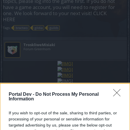
topics, please log into the game first. If you do not
have a game account, you will need to register for
one. We look forward to your next visit!
CLICK
HERE
Tags:
bractwo
gildia
guilds
TroskliweMisiaki
Forum Greenhorn
Portal Dev -
Do Not Process My Personal
DISCORD Troskliwych Misiaków
Information
If you wish to opt-out of the sale, sharing to third parties, or
Last edited:
Aug 30, 2020
processing of your personal or sensitive information for
Sep 3, 2019
targeted advertising by us, please use the below opt-out
wolff4321
likes this.