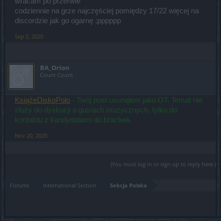
wracam po przerwie
codziennie na grze najczęściej pomiędzy 17/22 więcej na
discordzie jak go ogarnę ;pppppp
Sep 5, 2020
BA_Orion
Count Count
KsiążeDiskoPolo
- Twój post usunąłem jako OT. Temat nie
służy do dyskucji o gustach muzycznych, tylko do
kontaktu z kandydatami do bractwa.
Nov 20, 2020
(You must log in or sign up to reply here.)
Forums
International Section
Sekcja Polska