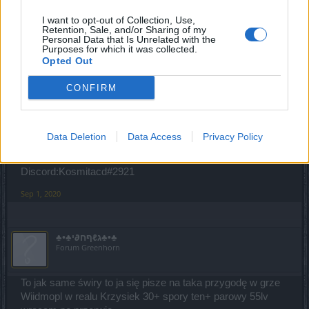
Aug 31, 2020
I want to opt-out of Collection, Use,
Retention, Sale, and/or Sharing of my
Personal Data that Is Unrelated with the
Purposes for which it was collected.
Nighthold
Opted Out
Forum Greenhorn
CONFIRM
Witam szukam obecnie bractwa do wspólnej gry,
pogawędek na discordzie i ogólnie żeby miło spędzać czas
w tej grze. Mam 20 lat posiadam lvl 55 czarodzieja kręgu
Data Deletion
Data Access
Privacy Policy
nad którym muszę jeszcze sporo popracować
Nick w grze: Kosmicznymagik
Discord:Kosmitacd#2921
Sep 1, 2020
♣•♣גℓףח∂י♣•♣
Forum Greenhorn
To jak same świry to ja się pisze na taka przygodę w grze
Wiidmopl w realu Krzysiek 30+ spory ten+ parowy 55lv