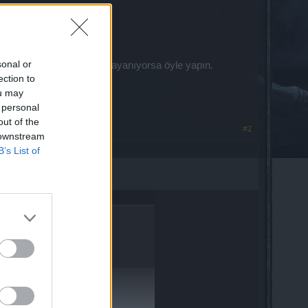
ya çekiniz.
sonal or
rahat geliyorsa karakter dayanıyorsa öyle yapın.
ection to
arma yoksa).
ou may
 personal
out of the
#2
 downstream
B’s List of
kterlerde düşmedi
so yüzük yapın