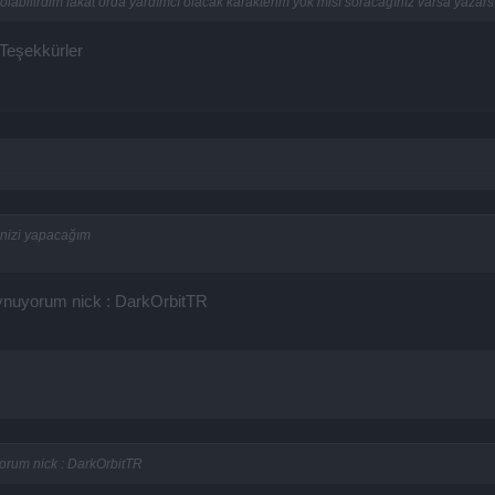
labilirdim fakat orda yardımcı olacak karakterim yok mlsf soracağınız varsa yazars
Teşekkürler
rinizi yapacağım
oynuyorum nick : DarkOrbitTR
orum nick : DarkOrbitTR