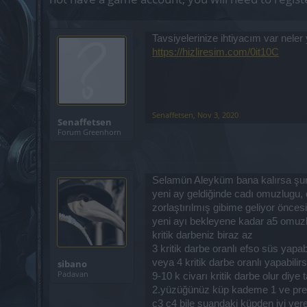
Tavsiyelerinize ihtiyacım var nele
https://hizliresim.com/0it10C
Senaffetsen
,
Nov 3, 2020
Senaffetsen
Forum Greenhorn
Selamün Aleyküm bana kalırsa şunl
yeni ay geldiğinde cadı omuzlugu, 
zorlaştırılmış gibime geliyor önce
yeni ayı bekleyene kadar a5 omuzlu
kritik darbeniz biraz az
3 kritik darbe oranlı efso süs yapabili
veya 4 kritik darbe oranlı yapabilirs
sibano
Padavan
9-10 k civarı kritik darbe olur diy
2.yüzüğünüz küp kademe 1 ve pre v
c3 c4 bile şuandaki küpden iyi ver