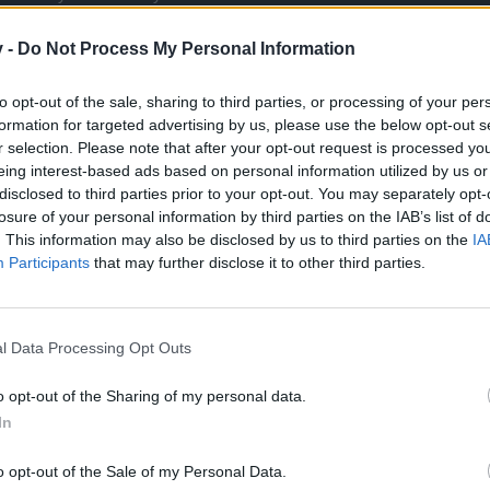
z bir miktarda çoğaltma harcıyarak yükseltebileceğiniz en yüksek sayı
bilirsiniz veya 4 hasar yapabilirsiniz.
v -
Do Not Process My Personal Information
yakın şekilde tutup ölümcüle kadar kesebilirsiniz rahatca
a yapmanızı tavsiye ederim kanlı oyma hakkında pek bilgim yok
to opt-out of the sale, sharing to third parties, or processing of your per
eldiveni takmanız gerekcek. bu da dragan setini bozuyor işinize nasıl 
formation for targeted advertising by us, please use the below opt-out s
ağlık rünü alın
lirsiniz o da magelerin işine yarıyordu diye biliyorum (taktığınızda akt
r selection. Please note that after your opt-out request is processed y
 serverde isek yardımcı olmaya çalışırım.
eing interest-based ads based on personal information utilized by us or
disclosed to third parties prior to your opt-out. You may separately opt-
losure of your personal information by third parties on the IAB’s list of
. This information may also be disclosed by us to third parties on the
IA
Participants
that may further disclose it to other third parties.
l Data Processing Opt Outs
apsan karakterin biraz daha rahatlar
zırhı düşürün. cadı kemeri event yokkende düşüyor fakat biraz denedim farklı kara
 rahatca düşürebiliyordum.
o opt-out of the Sharing of my personal data.
şürüp takabilirsiniz o da hız veriyor.
In
z 1 i hız olabilir kritik hasar olabilir
in ediyorum.
o opt-out of the Sale of my Personal Data.
eluxunuz yok gözüküyor. Yüksek mod kesebilecek ptlere girip kritik darbeli bir ef