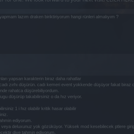
r yapmam lazım draken biriktiriyorum hangi rünleri almalıyım ?
arı yapsan karakterin biraz daha rahatlar
cadı zırhı düşürün. cadı kemeri event yokkende düşüyor fakat biraz 
sinde rahatca düşürebiliyordum.
gu düşürüp takabilirsiniz o da hız veriyor.
rsiniz 1 i hız olabilir kritik hasar olabilir
iniz.
e tahmin ediyorum.
eya deluxunuz yok gözüküyor. Yüksek mod kesebilecek ptlere girip kr
ecektir diye tahmin ediyorum.