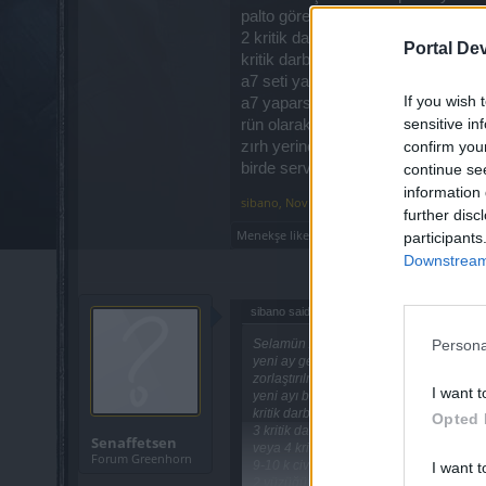
palto görevinizi yapıp paltonuzu a
2 kritik darbe 2 hasar bir kask yapa
Portal De
kritik darbe peti yapıp hasarınıza 
a7 seti yapmanızı veya kanlı oym
If you wish 
a7 yaparsanız eldiveni çıkarıp a7 
sensitive in
rün olarak bana kalırsa direnç ve s
zırh yerine idarelik a1 zırhı takabi
confirm you
birde serverinizi söylerseniz aynı
continue se
information 
sibano
,
Nov 3, 2020
further disc
Menekşe
likes this.
participants
Downstream 
sibano said:
↑
Persona
Selamün Aleyküm bana kalırsa şunları y
yeni ay geldiğinde cadı omuzlugu, cadı 
zorlaştırılmış gibime geliyor öncesinde
I want t
yeni ayı bekleyene kadar a5 omuzlugu dü
kritik darbeniz biraz az
Opted 
3 kritik darbe oranlı efso süs yapabilirsini
Senaffetsen
veya 4 kritik darbe oranlı yapabilirsiniz.
Forum Greenhorn
9-10 k civarı kritik darbe olur diye tahm
I want t
2.yüzüğünüz küp kademe 1 ve pre veya d