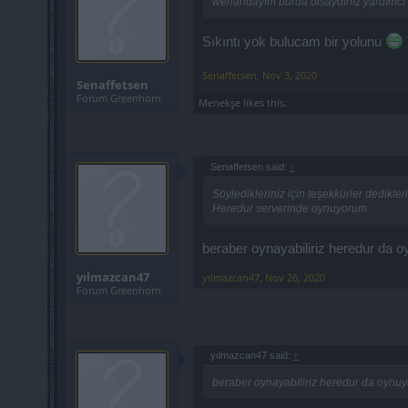
weriandayım burda olsaydınız yardımcı o
Sıkıntı yok bulucam bir yolunu
Senaffetsen
,
Nov 3, 2020
Senaffetsen
Forum Greenhorn
Menekşe
likes this.
Senaffetsen said:
↑
Söyledikleriniz için teşekkürler dedikle
Heredur serverinde oynuyorum
beraber oynayabiliriz heredur da 
yılmazcan47
yılmazcan47
,
Nov 26, 2020
Forum Greenhorn
yılmazcan47 said:
↑
beraber oynayabiliriz heredur da oynuy