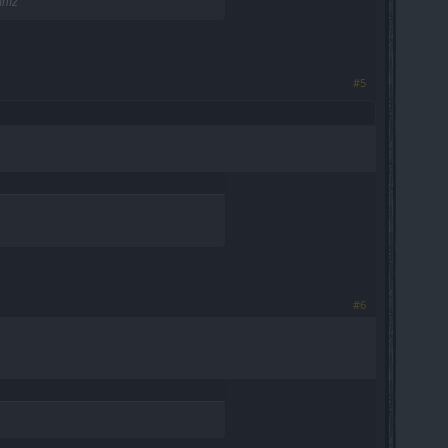
ınız
#5
#6