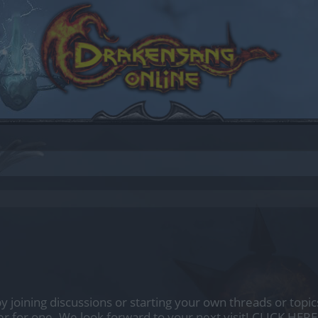
by joining discussions or starting your own threads or topics
er for one. We look forward to your next visit!
CLICK HERE