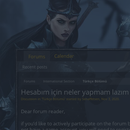
Calendar
Forums
Recent posts
Forums
International Section
Türkçe Bölümü
Hesabım için neler yapmam lazım
Discussion in '
Türkçe Bölümü
' started by
Senaffetsen
,
Nov 3, 2020
.
Dear forum reader,
if you’d like to actively participate on the forum 
not have a game account, you will need to regist