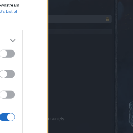
 downstream
B’s List of
y.
rdzenia parowego został usunięty.