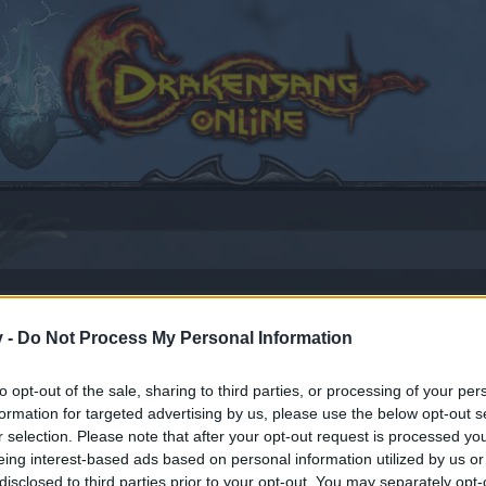
o aktualizacji 243
v -
Do Not Process My Personal Information
to opt-out of the sale, sharing to third parties, or processing of your per
formation for targeted advertising by us, please use the below opt-out s
r selection. Please note that after your opt-out request is processed y
eing interest-based ads based on personal information utilized by us or
by joining discussions or starting your own threads or topics
disclosed to third parties prior to your opt-out. You may separately opt-
er for one. We look forward to your next visit!
CLICK HERE