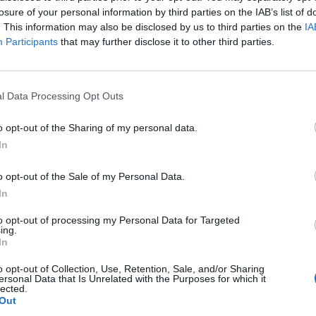
losure of your personal information by third parties on the IAB’s list of
. This information may also be disclosed by us to third parties on the
IA
Participants
that may further disclose it to other third parties.
l Data Processing Opt Outs
owadzimy poprawkę do ostatniej Aktualizacji.​
o opt-out of the Sharing of my personal data.
In
Harmonogram: 01.10.2020 (czwartek)
08:30 - Rozpoczęcie odliczania
08:45 - Przestój serwerów
o opt-out of the Sale of my Personal Data.
~09:30 - Planowane zakończenie prac
In
to opt-out of processing my Personal Data for Targeted
ięcie klienta po najechaniu myszką na Portal Cieni został usunięty.
ing.
cji prędkości ruchu
Pełzającego stwora cienia
został usunięty.
In
energii" została poprawiona.
 korzystanie na mapach z opcji PVP na serwerze Balor został usunięt
o opt-out of Collection, Use, Retention, Sale, and/or Sharing
ersonal Data that Is Unrelated with the Purposes for which it
jście do mroczny portalu "Kingshill w Dawnej Chwale” bez zużywania 
lected.
Out