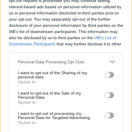
opt-out request is processed you may continue seeing
одинаковые, и различия между ними в принципах
interest-based ads based on personal information utilized by
работы незначительны.
Наиболее популярные поисковые системы это
Google
,
us or personal information disclosed to third parties prior to
Яндекс
,
Рамблер
. Но можно воспользоваться любой
your opt-out. You may separately opt-out of the further
поисковой системой.
disclosure of your personal information by third parties on the
Единственное пожелание к фотохостингу, это чтобы
IAB’s list of downstream participants. This information may
срок хранения картинок по умолчанию был не меньше
also be disclosed by us to third parties on the
IAB’s List of
года. Год вполне достаточно, поскольку за это время
Downstream Participants
that may further disclose it to other
игра может измениться настолько, что любой скришот
third parties.
может стать уже неактуальным.
Personal Data Processing Opt Outs
2.
Обычно фотохостинги содержат три основные
функции:
I want to opt-out of the Sharing of my
personal data.
- Выбрать нужные файлы картинок или фотографий.
Opted In
(Если мы хотим разместить скриншоты из игры,
которые хранятся в компьютере, то ищем «Выбрать
I want to opt-out of the Sale of my
файлы». Название функции загрузки файлов может
Personal Data.
немного отличаться в зависимости от фотохостинга,
Opted In
например «Обзор» или «Обзор файлов», но смысл
везде будет одинаковый).
I want to opt-out of processing my
Personal Data for Targeted Advertising.
- Загрузить на сервер.
Opted In
- Получить необходимую ссылку для размещения на
форуме.