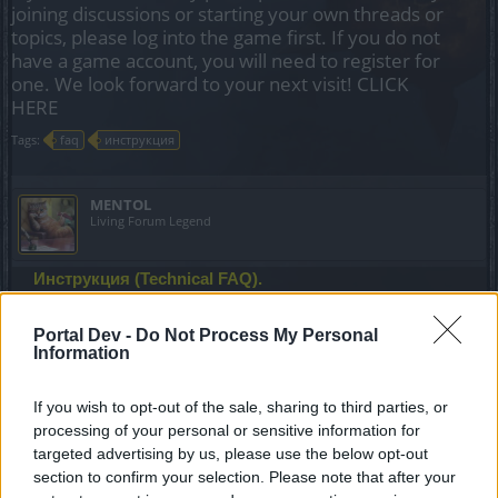
joining discussions or starting your own threads or
topics, please log into the game first. If you do not
have a game account, you will need to register for
one. We look forward to your next visit!
CLICK
HERE
Tags:
faq
инструкция
MENTOL
Living Forum Legend
Инструкция (Technical FAQ).
Рассмотрим самые простые способы
Portal Dev -
Do Not Process My Personal
Information
размещения скриншотов игры или других
картинок на форуме.
If you wish to opt-out of the sale, sharing to third parties, or
processing of your personal or sensitive information for
1.
С помощью любой поисковой системы ищем какой
targeted advertising by us, please use the below opt-out
понравится
фотохостинг
хранения картинок и
section to confirm your selection. Please note that after your
фотографий. Все фотохостинги приблизительно