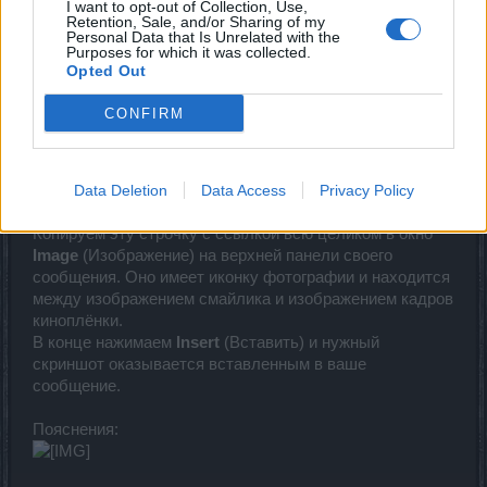
I want to opt-out of Collection, Use,
Retention, Sale, and/or Sharing of my
Personal Data that Is Unrelated with the
3.
Проще всего использовать либо прямую ссылку,
Purposes for which it was collected.
либо BB-коды изображения.
Opted Out
3.1
Для использования прямой ссылки, после загрузки
CONFIRM
необходимого файла выбираем строчку с указанием
«Ссылка», или «Прямая ссылка». Название этой
строчки может немного отличаться в зависимости от
фотохостинга, но строчка всегда содержит ссылку для
Data Deletion
Data Access
Privacy Policy
размещения на форуме.
Копируем эту строчку с ссылкой всю целиком в окно
Image
(Изображение) на верхней панели своего
сообщения. Оно имеет иконку фотографии и находится
между изображением смайлика и изображением кадров
киноплёнки.
В конце нажимаем
Insert
(Вставить) и нужный
скриншот оказывается вставленным в ваше
сообщение.
Пояснения: