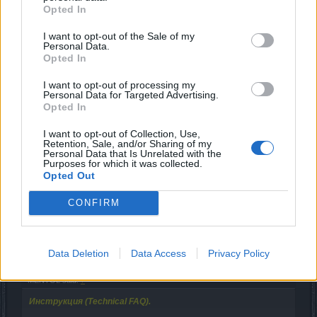
службы поддержки (служба поддержки не работает с
Opted In
архивами и ссылками на скачивание).
I want to opt-out of the Sale of my
Примечание:
Personal Data.
Opted In
При работе в Windows, чтобы найти папку
DSOClient
,
I want to opt-out of processing my
надо в кнопке "Пуск" в строчке "Найти программы и
Personal Data for Targeted Advertising.
файлы" набрать:
Opted In
%Temp%
В папке
Temp
будет находиться папка
DSOClient
.
I want to opt-out of Collection, Use,
Retention, Sale, and/or Sharing of my
Last edited:
Sep 21, 2019
Personal Data that Is Unrelated with the
Sep 20, 2019
Purposes for which it was collected.
Opted Out
ГЕЛЬБЕРТ
likes this.
CONFIRM
vla52
Forum Apprentice
Data Deletion
Data Access
Privacy Policy
MENTOL said:
↑
Инструкция (Technical FAQ).