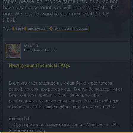
topics, please log into the game first. If you do not
have a game account, you will need to register for
one. We look forward to your next visit!
CLICK
HERE
Tags:
faq
инструкция
техническая помощь
MENTOL
Living Forum Legend
Инструкция (Technical FAQ).
В случаях непредвиденных ошибок в игре: потеря
вещей, потеря прогресса и т.д - В службе поддержки от
Вас попросят прислать 3 лог-файла, которые
необходимы для выяснения причин бага. В этой теме
говорится о том, какие файлы нужны и где их найти.
dxdiag.txt
1. Одновременно нажмите клавиши «Windows» и «R».
2. Введите dxdiag.