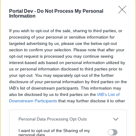
3. Нажмите «Enter» или щёлкните «Oк».
4. Подождите, пока программа соберёт информацию.
Portal Dev -
Do Not Process My Personal
Information
5. Нажмите кнопку, чтобы сохранить всю информацию
внизу в центре окна.
6. При выборе места сохранения укажите рабочий стол
If you wish to opt-out of the sale, sharing to third parties, or
и нажмите «Сохранить».
processing of your personal or sensitive information for
targeted advertising by us, please use the below opt-out
DSOClient.log
section to confirm your selection. Please note that after your
1. Зайдите в папку DSOClient
opt-out request is processed you may continue seeing
2. Откройте подпапку - logfiles
interest-based ads based on personal information utilized by
3. Найдите последний файл DSOClient.log
us or personal information disclosed to third parties prior to
your opt-out. You may separately opt-out of the further
app_****.dmp
disclosure of your personal information by third parties on the
1. Зайдите в папку DSOClient.
IAB’s list of downstream participants. This information may
2. Найдите поддиректорию "dlcache".
also be disclosed by us to third parties on the
IAB’s List of
3. В этой папке Вы найдете множество файлов
Downstream Participants
that may further disclose it to other
app_(год)-(месяц)-(день)_(час)-(минуты)-(секунды).dmp
4. Вам нужно найти именно тот файл app_***.dmp, дата
third parties.
и время которого совпадают или примерно совпадают с
датой и временем инцидента.
Personal Data Processing Opt Outs
I want to opt-out of the Sharing of my
Все эти файлы нужно прикрепить к ответному письму
personal data.