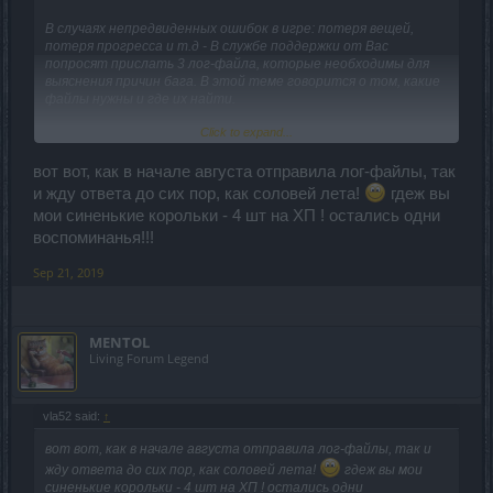
В случаях непредвиденных ошибок в игре: потеря вещей,
потеря прогресса и т.д - В службе поддержки от Вас
попросят прислать 3 лог-файла, которые необходимы для
выяснения причин бага. В этой теме говорится о том, какие
файлы нужны и где их найти.
Click to expand...
dxdiag.txt
1. Одновременно нажмите клавиши «Windows» и «R».
2. Введите dxdiag.
вот вот, как в начале августа отправила лог-файлы, так
3. Нажмите «Enter» или щёлкните «Oк».
и жду ответа до сих пор, как соловей лета!
гдеж вы
4. Подождите, пока программа соберёт информацию.
мои синенькие корольки - 4 шт на ХП ! остались одни
5. Нажмите кнопку, чтобы сохранить всю информацию внизу
воспоминанья!!!
в центре окна.
6. При выборе места сохранения укажите рабочий стол и
Sep 21, 2019
нажмите «Сохранить».
DSOClient.log
1. Зайдите в папку DSOClient
MENTOL
2. Откройте подпапку - logfiles
Living Forum Legend
3. Найдите последний файл DSOClient.log
app_****.dmp
1. Зайдите в папку DSOClient.
vla52 said:
↑
2. Найдите поддиректорию "dlcache".
вот вот, как в начале августа отправила лог-файлы, так и
3. В этой папке Вы найдете множество файлов app_(год)-
(месяц)-(день)_(час)-(минуты)-(секунды).dmp
жду ответа до сих пор, как соловей лета!
гдеж вы мои
4. Вам нужно найти именно тот файл app_***.dmp, дата и
синенькие корольки - 4 шт на ХП ! остались одни