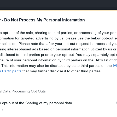
OK_ODIN
 capa del acontecimiento, que acontecimiento que, entre otros bonos, 
v -
Do Not Process My Personal Information
argon durante su evento.
btener granos de café de enemigos dignos, posteriormente aceptar la
to opt-out of the sale, sharing to third parties, or processing of your per
s derrotados dan un portal y donde también aparecen unos portales q
formation for targeted advertising by us, please use the below opt-out s
iezas, regresas a Jhon Surlair en la puerta de bahía apacible de noch
r selection. Please note that after your opt-out request is processed y
 al baluarte de las sombras, donde deberás activar 3 libros de donde 
eing interest-based ads based on personal information utilized by us or
tar con esencias de luz. Posteriormente se desbloqueará la puerta p
disclosed to third parties prior to your opt-out. You may separately opt-
udas para que puedas disfrutar del próximo evento.
losure of your personal information by third parties on the IAB’s list of
. This information may also be disclosed by us to third parties on the
IA
Participants
that may further disclose it to other third parties.
l Data Processing Opt Outs
o opt-out of the Sharing of my personal data.
In
 que aumenta la probabilidad que te la de el Sombra ese, más no te puedo aclarar
ahía Apacible de noche, mate, destruí y recogí las cuatro partes y al dirigirme a J