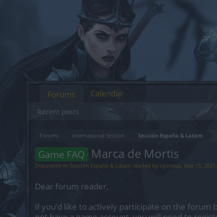
Calendar
Forums
Recent posts
Forums
International Section
Sección España & Latam
Marca de Mortis
Game FAQ
Discussion in '
Sección España & Latam
' started by
xpeneus
,
Mar 15, 2021
.
Dear forum reader,
if you’d like to actively participate on the forum 
not have a game account, you will need to regist