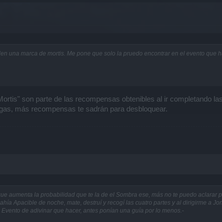
den una marca de mortis. Me pone que solo la pruedo encontrar en el evento que 
ortis" son parte de las recompensas obtenibles al ir completando la
gas, más recompensas te sadrán para desbloquear.
 que aumenta la probabilidad que te la de el Sombra ese, más no te puedo aclarar
ahía Apacible de noche, mate, destruí y recogí las cuatro partes y al dirigirme a J
n Evento de adivinar que hacer, antes ponían una guía por lo menos.-