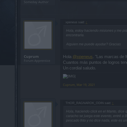
Someday Author
xpeneus said:
↑
Hola, estoy haciendo misiones y me pi
encontrarla.
Alguien me puede ayudar? Gracias
Cuprum
Hola
@xpeneus
. "Las marcas de M
Forum Apprentice
Cuantos más puntos de logros ten
Un cordial saludo.
Cuprum
,
Mar 19, 2021
THOR_RAGNAROK_ODIN said:
↑
Hola, haciendo click en el Manto, dice
caracho se juega este evento, entré a B
pescado frito y no dice nada, este es u