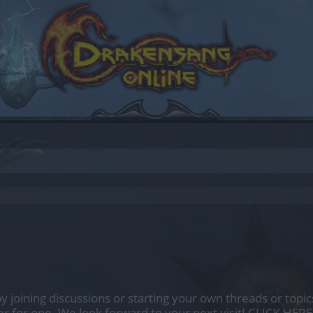
by joining discussions or starting your own threads or topics
er for one. We look forward to your next visit!
CLICK HERE