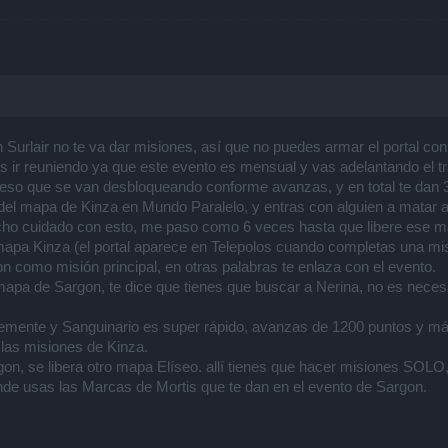
hon Surlair no te va dar misiones, así que no puedes armar el portal 
 ir reuniendo ya que este evento es mensual y vas adelantando el tr
greso que se van desbloqueando conforme avanzas, y en total te dan 
s del mapa de Kinza en Mundo Paralelo, y entras con alguien a matar
ho cuidado con esto, me paso como 6 veces hasta que libere ese map
l mapa Kinza (el portal aparece en Telepolos cuando completas una m
n como misión principal, en otras palabras te enlaza con el evento.
l mapa de Sargon, te dice que tienes que buscar a Nerina, no es nec
lemente y Sanguinario es super rápido, avanzas de 1200 puntos y más
 las misiones de Kinza.
on, se libera otro mapa Elíseo. allí tienes que hacer misiones SOL
onde usas las Marcas de Mortis que te dan en el evento de Sargon.