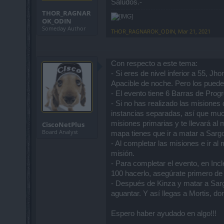
Saludos.-
THOR_RAGNAR
OK_ODIN
Someday Author
THOR_RAGNAROK_ODIN
,
Mar 21, 2021
Con respecto a este tema:
- Si eres de nivel inferior a 55, J
Apacible de noche. Pero los puedes
- El evento tiene 6 Barras de Pro
- Si no has realizado las misione
instancias separadas, así que muc
misiones primarias y te llevará a
CiscoNetPlus
Board Analyst
mapa tienes que ir a matar a Sargo
- Al completar las misiones e ir a
misión.
- Para completar el evento, en Inc
100 hacerlo, asegúrate primero de
- Después de Kinza y matar a Sarg
aguantar. Y así llegas a Mortis, d
Espero haber ayudado en algo!!!