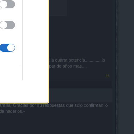
e sombra)
armear por horas ) a la cuarta potencia..............lo
endrás que farmear por un par de años mas....
#5
 familia, Gracias por su respuestas que solo confirman lo
de hacerlos.-