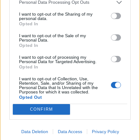
Personal Data Processing Opt Outs
cuando vas a objetos de mision se ve pide manto comun un
legendario baston 200 hilos y los nucleos he puestos todo tipo de
I want to opt-out of the Sharing of my
mantos y no los acepta.
personal data.
Opted In
No pide 200 hilos sino 25. Osea pide exactamente un
manto, un arma legendaria, 25 hilos y 75 nucleos de
I want to opt-out of the Sale of my
Personal Data.
aumento.
Opted In
I want to opt-out of processing my
deidad said:
↑
Personal Data for Targeted Advertising.
Opted In
mueves el cursor a la parte del manto pone manto comun de
cualquier nivel .
I want to opt-out of Collection, Use,
Retention, Sale, and/or Sharing of my
Los mantos comunes son blanco, verde o azul. Luego
Personal Data that Is Unrelated with the
Purposes for which it was collected.
están los mejorados que son rosa (extraordinario) ,
Opted Out
legendarios o únicos.
CONFIRM
Has probado a cambiar también de tipo de arma?
Vuelvo a repetir: ¿nos puedes mostrar una captura de los
objetos que estás poniendo exactamente en el banco de
Data Deletion
Data Access
Privacy Policy
trabajo? Yo intento ayudarte lo más que puedo, pero si no