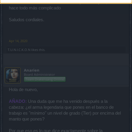
colaboráis facilitando la información que se os pide, se
hace todo más complicado
Saludos cordiales.
Apr 14, 2020
T.U.N.I.C.K.O.N
likes this.
Anarien
Board Administrator
Team Drakensang Online
Hola de nuevo,
AÑADO:
Una duda que me ha venido después a la
cabeza: ¿el arma legendaria que pones en el banco de
trabajo es "mínimo" un nivel de grado (Tier) por encima del
manto que pones?
Por que eso es lo que dice exactamente sobre la