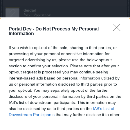
deidad
Forum Apprentice
Portal Dev -
Do Not Process My Personal
cuando vas a objetos de mision se ve pide manto comun
Information
un legendario baston 200 hilos y los nucleos he puestos
todo tipo de mantos y no los acepta.
If you wish to opt-out of the sale, sharing to third parties, or
mueves el cursor a la parte del manto pone manto comun
processing of your personal or sensitive information for
de cualquier nivel .
targeted advertising by us, please use the below opt-out
Last edited by moderator:
Apr 14, 2020
section to confirm your selection. Please note that after your
Apr 13, 2020
opt-out request is processed you may continue seeing
interest-based ads based on personal information utilized by
us or personal information disclosed to third parties prior to
Anarien
your opt-out. You may separately opt-out of the further
Board Administrator
disclosure of your personal information by third parties on the
Team Drakensang Online
IAB’s list of downstream participants. This information may
also be disclosed by us to third parties on the
IAB’s List of
Hola de nuevo,
Downstream Participants
that may further disclose it to other
third parties.
deidad said:
↑