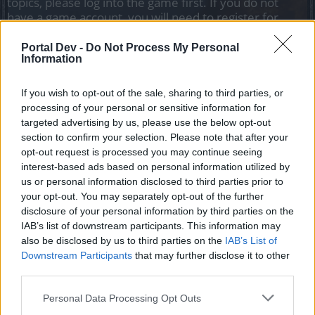
topics, please log into the game first. If you do not
have a game account, you will need to register for
one. We look forward to your next visit!
CLICK
HERE
Portal Dev -
Do Not Process My Personal
Information
CranNBethadH
If you wish to opt-out of the sale, sharing to third parties, or
Forum Greenhorn
processing of your personal or sensitive information for
targeted advertising by us, please use the below opt-out
Buenas!!
section to confirm your selection. Please note that after your
Estoy intentando hacer esta mision y tengo todas las
opt-out request is processed you may continue seeing
piezas, el navegador me dirige hasta el banco de trabajo
interest-based ads based on personal information utilized by
para ensamblar las piezas, pero cuando llego a el, no me
us or personal information disclosed to third parties prior to
deja hacer absolutamente nada, la tengo ahi a ver si daban
your opt-out. You may separately opt-out of the further
arreglado error (si es que se tratraba de eso) en alguna
disclosure of your personal information by third parties on the
actualizacion, o si me venia a mi la luz y daba con el kit de
IAB’s list of downstream participants. This information may
la cuestios, pero no ha sido asi, a ver si me podeis echar
also be disclosed by us to third parties on the
IAB’s List of
un cabo!!
Downstream Participants
that may further disclose it to other
Sep 22, 2025
third parties.
Personal Data Processing Opt Outs
CiscoNetPlus