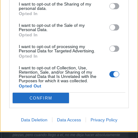
Board Analyst
I want to opt-out of the Sharing of my
personal data.
Opted In
A veces arreglan algunas cosas y otras comienzan a
I want to opt-out of the Sale of my
funcionar mal. De repente ahora funciona mal esa misión.
Personal Data.
Ya probaste otro banco de trabajo de otra ciudad a ver si
Opted In
funciona?
Escribe aquí en el
Discord en español
el problema que
I want to opt-out of processing my
tienes a ver si alguien tiene ese mismo problema.
Personal Data for Targeted Advertising.
Opted In
Sep 28, 2025
I want to opt-out of Collection, Use,
Retention, Sale, and/or Sharing of my
Personal Data that Is Unrelated with the
XiangQi
Purposes for which it was collected.
Team Leader
Opted Out
Team Drakensang Online
CONFIRM
Buenos días,
CranNBethadH said:
↑
Data Deletion
Data Access
Privacy Policy
Buenas!!
Estoy intentando hacer esta mision y tengo todas las piezas, el
navegador me dirige hasta el banco de trabajo para ensamblar las
piezas, pero cuando llego a el, no me deja hacer absolutamente