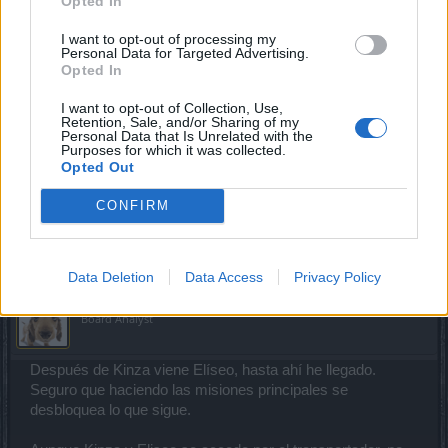
Opted In
Jun 2, 2021
I want to opt-out of processing my
Personal Data for Targeted Advertising.
Opted In
trumbo
Junior Expert
I want to opt-out of Collection, Use,
Retention, Sale, and/or Sharing of my
Personal Data that Is Unrelated with the
hola gracias por la informacion.... A los mapas de la
Purposes for which it was collected.
Opted Out
periferia de Cardhum... tengo abiertos Bilbioteca, Braigavik,
Tetacntelt, Telepolos, Fyeborough, Bosque retorcido, Eliseo
CONFIRM
y Kinza.... ¿cuando tendré abiertos los otros?
Jun 2, 2021
Data Deletion
Data Access
Privacy Policy
CiscoNetPlus
Board Analyst
Después de Kinza viene Elíseo, hasta ahí he llegado.
Seguro que haciendo las misiones principales se
desbloquea lo que sigue.