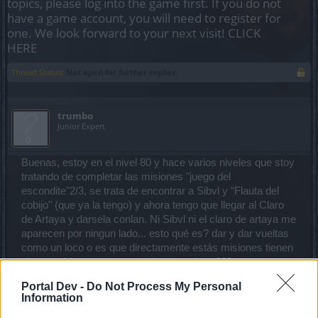
topics, please log into the game first. If you do not
have a game account, you will need to register for
one. We look forward to your next visit!
CLICK
HERE
Thread Status:
Not open for further replies.
trumbo
Junior Expert
Buenas, estoy en el nivel 80 y hace varios niveles que stoy
tratando de completar las misiones "juego del
escondite"2/3, se trata de encontrar a Sibvl y "Flauta del
cobijo" (que ya la tengo) y ahora tengo que llegar al Claro
de Artaya y darsela conlan. Ni Sibvl ni el claro de artaya me
aparecen por ningun lado... esto qué es? dar y dar vueltas
como un loco o es que directamente estás misiones tienen
algun problema y no se pueden completar??? porque estoy
del bosque retorcido hasta los ....
Portal Dev -
Do Not Process My Personal
Information
Por otro lado, ¿en que nivel se abren mas mapas de la