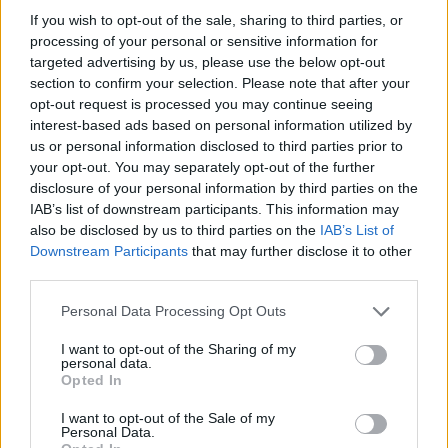
zona nueva?
If you wish to opt-out of the sale, sharing to third parties, or
processing of your personal or sensitive information for
Por dios inforamcion... gracias
targeted advertising by us, please use the below opt-out
May 31, 2021
section to confirm your selection. Please note that after your
opt-out request is processed you may continue seeing
interest-based ads based on personal information utilized by
CiscoNetPlus
us or personal information disclosed to third parties prior to
Board Analyst
your opt-out. You may separately opt-out of the further
disclosure of your personal information by third parties on the
Aqui
tienes información con los mapas para no perderte en
IAB’s list of downstream participants. This information may
ese bosque. Activa el tronco que tiene los hongos a los
also be disclosed by us to third parties on the
IAB’s List of
lados, y pasa por el portal con los hongos a los lados. A
Downstream Participants
that may further disclose it to other
veces tienes que intentarlo varias veces para conseguir a
third parties.
Sybil.
Personal Data Processing Opt Outs
Normalmente tengo las imagenes de los mapas abiertas
mientras estoy en ese bosque para saber exactamente
I want to opt-out of the Sharing of my
donde entrar y en que mapa estoy ubicado.
personal data.
Opted In
Cuando dices más mapas de la zona nueva, a que te
I want to opt-out of the Sale of my
refieres?
Personal Data.
Last edited:
Jun 2, 2021