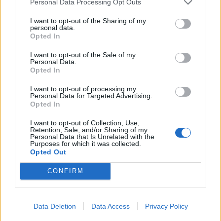
Чтобы вам смогли писать в ваших личных сообщениях
Personal Data Processing Opt Outs
(в вашем профиле), нужно поставить галочки в вашем
I want to opt-out of the Sharing of my
профиле в разделе "Конфиденциальность" (в
personal data.
английском варианте: Privacy).
Opted In
Условия сообщений лучше всего выбрать либо "Все
посетители", либо "Только для членов форума" (на
I want to opt-out of the Sale of my
русскоязычном форуме звучит так: "Только
Personal Data.
Opted In
зарегистрированные пользователи").
I want to opt-out of processing my
На русском языке:
Personal Data for Targeted Advertising.
Opted In
На английском языке:
I want to opt-out of Collection, Use,
Retention, Sale, and/or Sharing of my
Personal Data that Is Unrelated with the
Last edited:
Sep 17, 2019
Purposes for which it was collected.
Opted Out
Sep 11, 2019
ElenaLioness
and
AK47TestPlayer
like this.
CONFIRM
ElenaLioness
Data Deletion
Data Access
Privacy Policy
Active Author