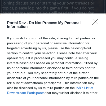
joining discussions or starting your own threads or
topics, please log into the game first. If you do not
have a game account, you will need to register for
one. We look forward to your next visit!
CLICK
HERE
Portal Dev -
Do Not Process My Personal
Information
Tags:
faq
инструкция
техническая помощь
If you wish to opt-out of the sale, sharing to third parties, or
processing of your personal or sensitive information for
MENTOL
Living Forum Legend
targeted advertising by us, please use the below opt-out
section to confirm your selection. Please note that after your
opt-out request is processed you may continue seeing
Инструкция (Technical FAQ).
interest-based ads based on personal information utilized by
us or personal information disclosed to third parties prior to
При переходе с русскоязычного форума на
your opt-out. You may separately opt-out of the further
англоязычный форум можно столкнутся с тем, что
disclosure of your personal information by third parties on the
возможно придётся заново перенастроить свою
IAB’s list of downstream participants. This information may
учётную запись (свой аккаунт) на форуме, заново
установить свой аватар и заново установить свои
also be disclosed by us to third parties on the
IAB’s List of
данные, такие как свой день рождения и другие
Downstream Participants
that may further disclose it to other
данные.
third parties.