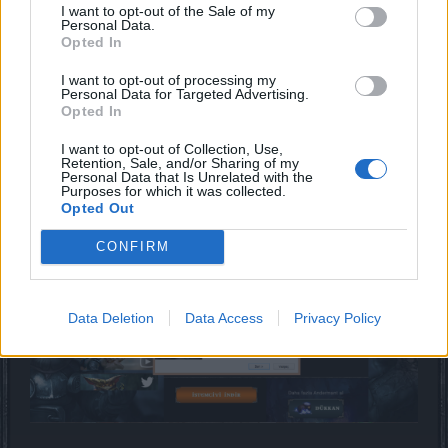
I want to opt-out of the Sale of my
Personal Data.
Opted In
I want to opt-out of processing my
Personal Data for Targeted Advertising.
Opted In
İndirme işlemimiz bittikten sonra ayarlama işlemini
yapıyorsunuz dosya içerisinden inmiş dosyamıza
I want to opt-out of Collection, Use,
tıklıyoruz.
Retention, Sale, and/or Sharing of my
Personal Data that Is Unrelated with the
Purposes for which it was collected.
Yükleme işlemi bittikten sonra "Drakensang Online Çalıştır
Opted Out
Çalıştır" yazan kutucuğu işaretlemeyi bitirerek tıklıyoruz.
CONFIRM
Data Deletion
Data Access
Privacy Policy