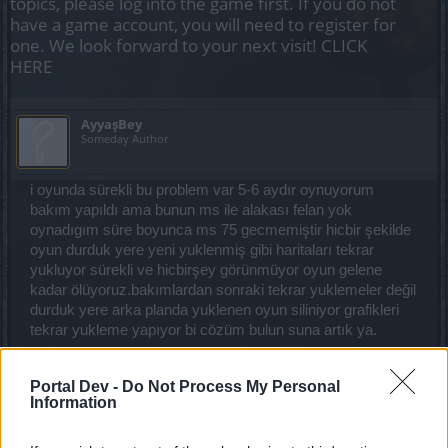
topics, please log into the game first. If you do not
have a game account, you will need to register for
one. We look forward to your next visit!
CLICK
HERE
AyyaşBey
Someday Author
i oyunda sürekli bu problem var 5-6 aydır oynuyorum
bakım yapıldı ama bunun ms ile alakası felan yok
oynadıgım süre boyunca ms 75 gecmemiştir hicbir şekilde
oyun durduk yere yeni yuklenmiş gibi haritaları tekrar
yukluyor sürekli ve hicbirşey görünmüyor oyun gelene
kadar ölüyoruz.bakımlardan sonraki tekrar yuklemeler değil
durduk yere arka planda yuklenen oyun siliniyor grafikleri
tekrar yukleme yapıyor bi cözüm bulun suna artık ya.
Aug 16, 2020
Portal Dev -
Do Not Process My Personal
Information
aBDuLHaMiTHaN
Old Hand