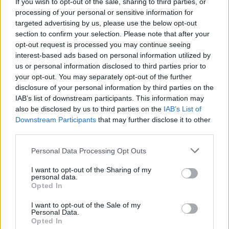
If you wish to opt-out of the sale, sharing to third parties, or
processing of your personal or sensitive information for
Sürekli aynı sorunu yazıyorsun. Biz de aynı cevapları
targeted advertising by us, please use the below opt-out
veriyoruz. Yedeğini alacaksın güzel kardeşim bizde de
section to confirm your selection. Please note that after your
oluyor bu sorun ara ara. Zor bişe değil oyunu tam
opt-out request is processed you may continue seeing
yükledikten sonra klasörün yedeğini al. Baktın orijinal oyun
interest-based ads based on personal information utilized by
klasörün boyutu küçülmüş bil ki dosyalar silinmiştir.
us or personal information disclosed to third parties prior to
Yedektekini oraya copy/paste yapmak zor olmasa gerek?
your opt-out. You may separately opt-out of the further
disclosure of your personal information by third parties on the
Aug 16, 2020
IAB’s list of downstream participants. This information may
also be disclosed by us to third parties on the
IAB’s List of
Downstream Participants
that may further disclose it to other
AyyaşBey
Someday Author
third parties.
Personal Data Processing Opt Outs
tesekkür ederim cevabın için bu konu hakkında post
acmamıstım varsada görmedim kusura bakmayın
I want to opt-out of the Sharing of my
beyefendi.iyi oyunlar.
personal data.
Opted In
Aug 16, 2020
I want to opt-out of the Sale of my
aBDuLHaMiTHaN
likes this.
Personal Data.
Opted In