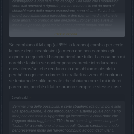
costringendo a ricraftare tutto daccapo. Ora vedo che i moderatori
sono tutti omertosi a riguardo, ma nei momenti in cui da poco si
chiacchierava della nuova espansione, sono sicura di aver letto
uno di loro sbilanciarsi parecchio, e dire (ben prima di me) che le
cose andranno proprio in tale direzione... voi per caso avete in
mente un post del genere? No anche perchè magari son pure
suonata... eppure ho questo ricordo ma, al di là dell'episodio,
Click to expand...
scommetterei su come andrà a finire con l'espansione...
Se cambiano il lvl cap (al 99% lo faranno) cambia per certo
la base degli incantesimi (a meno che non cambino gli
algoritmi) e quindi sì bisogna ricraftare tutto. La cosa non mi
darebbe fastidio se contemporaneamente introdurranno
nuovi items/set che rendano ciò che abbiamo obsoleto
perché in ogni caso dovresti ricraftarli da zero. Al contrario
se teniamo le solite menate che abbiamo ora sì mi irriterei
parecchio, perché di fatto saranno sempre le stesse cose.
Javah said:
↑
Semmai una delle possibilità, e certo sbaglierò (da qui in poi è solo
una speculazione), è che introducano un sistema (quale non ne ho
idea) che consenta di upgradare gli incantesimi a condizione che
l'oggetto abbia raggiunto il T10. Un po' come le gemme, che puoi
"colorarle" a condizione che siano reali. Questo sarebbe un modo
per preservare molto del "lavoro" compiuto ad oggi dagli utenti.