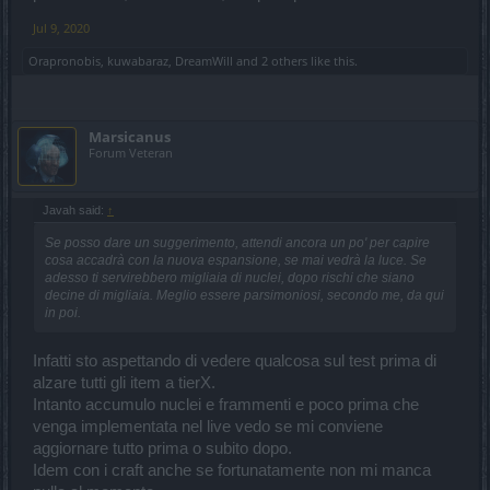
Jul 9, 2020
Orapronobis
,
kuwabaraz
,
DreamWill
and
2 others
like this.
Marsicanus
Forum Veteran
Javah said:
↑
Se posso dare un suggerimento, attendi ancora un po' per capire
cosa accadrà con la nuova espansione, se mai vedrà la luce. Se
adesso ti servirebbero migliaia di nuclei, dopo rischi che siano
decine di migliaia. Meglio essere parsimoniosi, secondo me, da qui
in poi.
Infatti sto aspettando di vedere qualcosa sul test prima di
alzare tutti gli item a tierX.
Intanto accumulo nuclei e frammenti e poco prima che
venga implementata nel live vedo se mi conviene
aggiornare tutto prima o subito dopo.
Idem con i craft anche se fortunatamente non mi manca