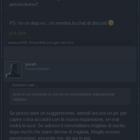
peso/volume?
PS: ho un deja vu...mi sembra la chat di discord
Jul 9, 2020
warwoolf99
,
DreamWill
and
gbit
like this.
Javah
Forum Veteran
Deinoforo said:
↑
sono in un momento in cui me ne servirebbero letteralmente
migliaia
Se posso dare un suggerimento, attendi ancora un po' per
capire cosa accadrà con la nuova espansione, se mai
vedrà la luce. Se adesso ti servirebbero migliaia di nuclei,
dopo rischi che siano decine di migliaia. Meglio essere
parsimoniosi, secondo me, da qui in poi.