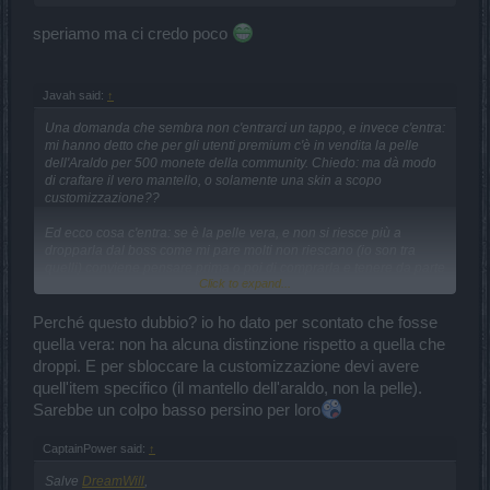
speriamo ma ci credo poco
Javah said:
↑
Una domanda che sembra non c'entrarci un tappo, e invece c'entra:
mi hanno detto che per gli utenti premium c'è in vendita la pelle
dell'Araldo per 500 monete della community. Chiedo: ma dà modo
di craftare il vero mantello, o solamente una skin a scopo
customizzazione??
Ed ecco cosa c'entra: se è la pelle vera, e non si riesce più a
dropparla dal boss come mi pare molti non riescano (io son tra
quelli) conviene pensare prima o poi di comprarla e tenere da parte
Click to expand...
pure quella...
Perché questo dubbio? io ho dato per scontato che fosse
quella vera: non ha alcuna distinzione rispetto a quella che
droppi. E per sbloccare la customizzazione devi avere
quell'item specifico (il mantello dell'araldo, non la pelle).
Sarebbe un colpo basso persino per loro
CaptainPower said:
↑
Salve
DreamWill
,