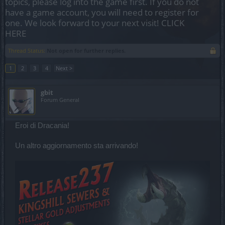
topics, please log into the game first. If you do not
have a game account, you will need to register for
one. We look forward to your next visit!
CLICK
HERE
Thread Status:
Not open for further replies.
1
2
3
4
Next >
gbit
Forum General
Eroi di Dracania!
Un altro aggiornamento sta arrivando!