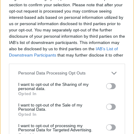
bisogno di 299.990 frammenti di materia e ora solo 299.000
section to confirm your selection. Please note that after your
Grazie avevamo propri bisogno di risparmiare 1/300 in
opt-out request is processed you may continue seeing
frammenti di materia.
interest-based ads based on personal information utilized by
us or personal information disclosed to third parties prior to
Jul 9, 2020
your opt-out. You may separately opt-out of the further
warwoolf99
and
gbit
like this.
disclosure of your personal information by third parties on the
IAB’s list of downstream participants. This information may
also be disclosed by us to third parties on the
IAB’s List of
DreamWill
Downstream Participants
that may further disclose it to other
Forum Commissioner
third parties.
Personal Data Processing Opt Outs
Hanno semplicemente corretto il costo: prima conveniva
comprare i nuclei 1 alla volta invece che pacchetti da 100,
I want to opt-out of the Sharing of my
ora sono equivalenti. Sarebbe stato più onesto chiamarlo
personal data.
"bugfix" piuttosto che "riduzione costi"
Opted In
Jul 9, 2020
I want to opt-out of the Sale of my
Personal Data.
Deinoforo
likes this.
Opted In
I want to opt-out of processing my
Personal Data for Targeted Advertising.
Marsicanus