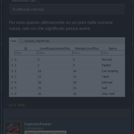
Marsicanus said:
↑
4) difficoltà infernali
Ho visto questo ultimamente su un post nella sezione
russa, non so che significato possa avere
Jul 9, 2020
CaptainPower
S-Moderator
Team Drakensang Online