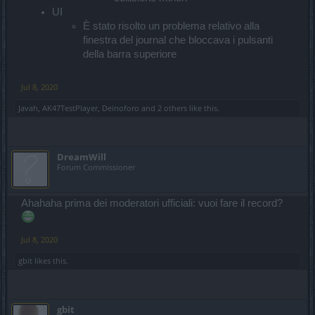
UI
È stato risolto un problema relativo alla
finestra del journal che bloccava i pulsanti
della barra superiore
Jul 8, 2020
Javah
,
AK47TestPlayer
,
Deinoforo
and
2 others
like this.
DreamWill
Forum Commissioner
Ahahaha prima dei moderatori ufficiali: vuoi fare il record?
Jul 8, 2020
gbit
likes this.
gbit