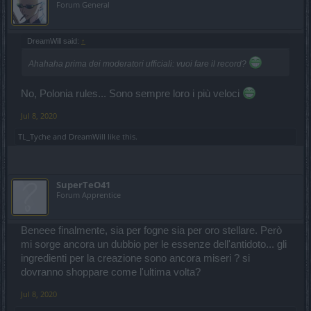
Forum General
DreamWill said:
↑
Ahahaha prima dei moderatori ufficiali: vuoi fare il record?
No, Polonia rules... Sono sempre loro i più veloci
Jul 8, 2020
TL_Tyche
and
DreamWill
like this.
SuperTeO41
Forum Apprentice
Beneee finalmente, sia per fogne sia per oro stellare. Però
mi sorge ancora un dubbio per le essenze dell'antidoto... gli
ingredienti per la creazione sono ancora miseri ? si
dovranno shoppare come l'ultima volta?
Jul 8, 2020