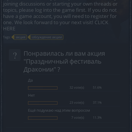
joining discussions or starting your own threads or
topics, please log into the game first. If you do not
have a game account, you will need to register for
one. We look forward to your next visit!
CLICK
HERE
Tags:
акция
обсуждение акции
?
Понравилась ли вам акция
"Праздничный фестиваль
Драконии" ?
Да
32 vote(s)
51.6%
Нет
23 vote(s)
37.1%
Ещё подумаю над этим вопросом
7 vote(s)
11.3%