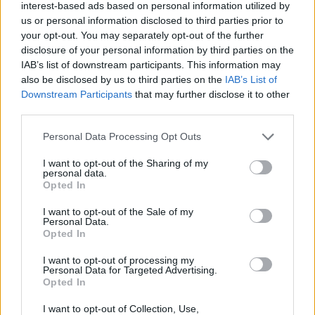
купили себе их за трилистники!
interest-based ads based on personal information utilized by
us or personal information disclosed to third parties prior to
Aug 6, 2020
your opt-out. You may separately opt-out of the further
disclosure of your personal information by third parties on the
IAB’s list of downstream participants. This information may
Svetlana
also be disclosed by us to third parties on the
IAB’s List of
Active Author
Downstream Participants
that may further disclose it to other
third parties.
Сколько нужно нафармить сундучков каждого вида?
для закрытия прогресса
Personal Data Processing Opt Outs
Aug 6, 2020
I want to opt-out of the Sharing of my
personal data.
Opted In
Vladimirg
Active Author
I want to opt-out of the Sale of my
Personal Data.
Opted In
Svetlana said:
↑
I want to opt-out of processing my
Сколько нужно нафармить сундучков каждого вида? для
Personal Data for Targeted Advertising.
закрытия прогресса
Opted In
По 200 штук, каждого вида.
I want to opt-out of Collection, Use,