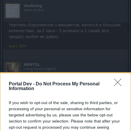
Vladimirg
Active Author
Чертежы Королевских самоцветов, валятся в больших
количествах, за 2 часа - 3 зеленых и 1 синий, все
продал, выбил их давно.
Aug 5, 2020
MENTOL
Living Forum Legend
Portal Dev -
Do Not Process My Personal
Vladimirg said:
↑
Information
Чертежы Королевских самоцветов, валятся в больших
количествах, за 2 часа - 3 зеленых и 1 синий, все продал,
выбил их давно.
If you wish to opt-out of the sale, sharing to third parties, or
processing of your personal or sensitive information for
targeted advertising by us, please use the below opt-out
Да эти чертежи не только на этой акции падают. Сейчас
они часто падают.
section to confirm your selection. Please note that after your
А ведь были особенно нетерпеливые игроки, которые
opt-out request is processed you may continue seeing