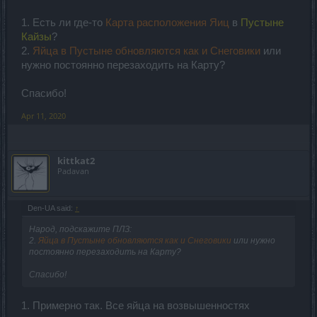
собрать.
1. Есть ли где-то
Карта расположения Яиц
в
Пустыне
6) Яйца на острове - Вообщем на острове есть место где
Кайзы
?
рандомно появляются золотые яйца, с них прогресса не мало
2.
Яйца в Пустыне обновляются как и Снеговики
или
тоже падает, и можно поймать уник новый с набора.
нужно постоянно перезаходить на Карту?
Обычные яйца на острове - Я старался их не нажимать
потому что там прогресса мало с них падает, но в принципе
вы можете нажимать, у меня просто времени в обрез было.
Спасибо!
Если вопросы будут, пишите сразу несколько вопросов.
Apr 11, 2020
kittkat2
Padavan
Den-UA said:
↑
Народ, подскажите ПЛЗ:
2.
Яйца в Пустыне обновляются как и Снеговики
или нужно
постоянно перезаходить на Карту?
Спасибо!
1. Примерно так. Все яйца на возвышенностях