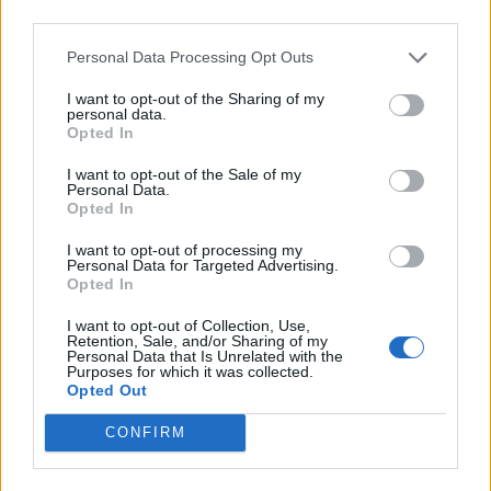
Apr 10, 2020
third parties.
Самма
and
kittkat2
like this.
Personal Data Processing Opt Outs
I want to opt-out of the Sharing of my
vovaalex75
personal data.
Someday Author
Opted In
I want to opt-out of the Sale of my
Акция отстой.не делаю,3камня есть с акции,хватит.а
Personal Data.
Opted In
вообще продам перса.
Apr 10, 2020
I want to opt-out of processing my
Personal Data for Targeted Advertising.
Opted In
MENTOL
I want to opt-out of Collection, Use,
Living Forum Legend
Retention, Sale, and/or Sharing of my
Personal Data that Is Unrelated with the
Purposes for which it was collected.
vovaalex75 said:
↑
Opted Out
а вообще продам перса.
CONFIRM
Продажа своих аккаунтов запрещена. Потом не
удивляйся, если тебя забанят ещё до того, как ты это