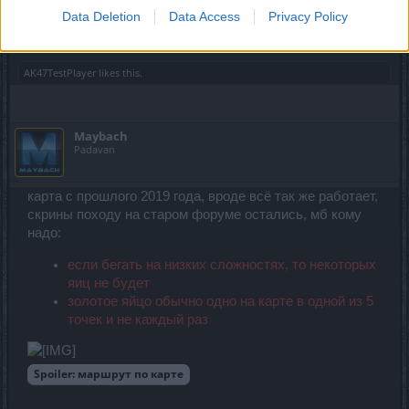
Data Deletion
Data Access
Privacy Policy
сделаешь!
Apr 10, 2020
AK47TestPlayer
likes this.
Maybach
Padavan
карта с прошлого 2019 года, вроде всё так же работает,
скрины походу на старом форуме остались, мб кому
надо:
если бегать на низких сложностях, то некоторых
яиц не будет
золотое яйцо обычно одно на карте в одной из 5
точек и не каждый раз
Spoiler:
маршрут по карте