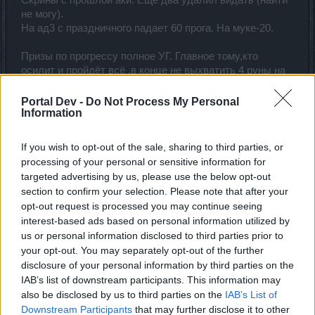
Скрины с прошлой аки. Ещё два удалил видать (найти
не могу).
На ад3 с праздничного падает 60 прога. На муке-20.
Призы по прогрессу полное УГ. Главное тому,кто
осилит и пройдёт всё ,в конце не выхватить 4 руны на
знания
Была хорошая акция. Испоганили,как и всё
Portal Dev -
Do Not Process My Personal
Information
остальное...
Apr 10, 2020
If you wish to opt-out of the sale, sharing to third parties, or
processing of your personal or sensitive information for
targeted advertising by us, please use the below opt-out
Mr_Denny
Advanced
section to confirm your selection. Please note that after your
opt-out request is processed you may continue seeing
interest-based ads based on personal information utilized by
Бегаю кв1 собираю проходки на ады и материю для апа
us or personal information disclosed to third parties prior to
вещей. И вот те нате, возле входа к Гримму стоит яйцо
your opt-out. You may separately opt-out of the further
и куча мух, у которых иммун к обычным эскам. Даже
disclosure of your personal information by third parties on the
рыцаря на входе сложно сейчас убить из-за этих мух.
IAB’s list of downstream participants. This information may
Этож кто такой умный такое придумал? Даже не начав
also be disclosed by us to third parties on the
IAB’s List of
акцию, уже есть желание влепить минус пожирнее.
Downstream Participants
that may further disclose it to other