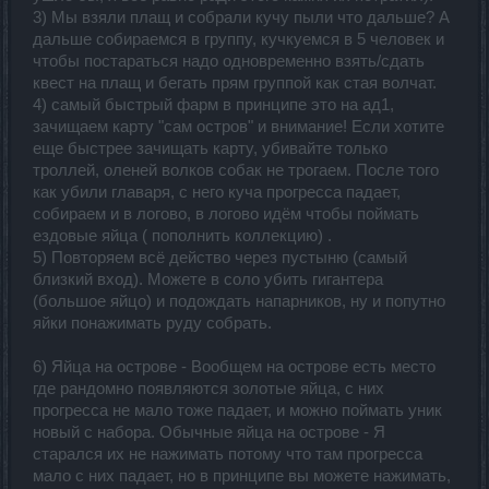
3) Мы взяли плащ и собрали кучу пыли что дальше? А
дальше собираемся в группу, кучкуемся в 5 человек и
чтобы постараться надо одновременно взять/сдать
квест на плащ и бегать прям группой как стая волчат.
4) самый быстрый фарм в принципе это на ад1,
зачищаем карту "сам остров" и внимание! Если хотите
еще быстрее зачищать карту, убивайте только
троллей, оленей волков собак не трогаем. После того
как убили главаря, с него куча прогресса падает,
собираем и в логово, в логово идём чтобы поймать
ездовые яйца ( пополнить коллекцию) .
5) Повторяем всё действо через пустыню (самый
близкий вход). Можете в соло убить гигантера
(большое яйцо) и подождать напарников, ну и попутно
яйки понажимать руду собрать.
6) Яйца на острове - Вообщем на острове есть место
где рандомно появляются золотые яйца, с них
прогресса не мало тоже падает, и можно поймать уник
новый с набора. Обычные яйца на острове - Я
старался их не нажимать потому что там прогресса
мало с них падает, но в принципе вы можете нажимать,