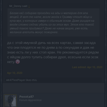
Mr_Denny said:
↑
Бегаю кв1 собираю проходки на ады и материю для апа
вещей. И вот те нате, возле входа к Гримму стоит яйцо и
куча мух, у которых иммун к обычным эскам. Даже рыцаря на
входе сложно сейчас убить из-за этих мух. Этож кто такой
умный такое придумал? Даже не начав акцию, уже есть
желание влепить минус пожирнее.
да с этой имункой дичь на всех картах, самая засада
что они плодятся не по дням а по секундам и даж не
знаю есть ли у них стоп кран. Не рекомендуется рядом
с яйцом долго тупить собирая дроп, есесьна если эсок
нету.
Last edited:
Apr 10, 2020
Apr 10, 2020
AK47TestPlayer
likes this.
Pexota87
Forum Apprentice