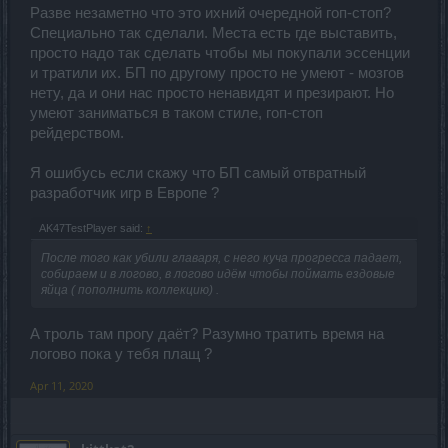
Разве незаметно что это ихний очередной гоп-стоп?
Специально так сделали. Места есть где выставить,
просто надо так сделать чтобы мы покупали эссенции
и тратили их. БП по другому просто не умеют - мозгов
нету, да и они нас просто ненавидят и презирают. Но
умеют заниматься в таком стиле, гоп-стоп
рейдерством.
Я ошибусь если скажу что БП самый отвратный
разработчик игр в Европе ?
AK47TestPlayer said:
↑
После того как убили главаря, с него куча прогресса падает,
собираем и в логово, в логово идём чтобы поймать ездовые
яйца ( пополнить коллекцию) .
А троль там прогу даёт? Разумно тратить время на
логово пока у тебя плащ ?
Apr 11, 2020