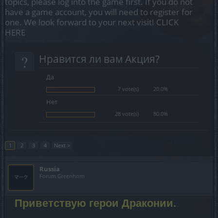
topics, please log into the game first. If you do not
have a game account, you will need to register for
one. We look forward to your next visit!
CLICK
HERE
?
Нравится ли вам Акция?
Да
7 vote(s)
20.0%
Нет
28 vote(s)
80.0%
1
2
3
4
Next >
Russia
Forum Greenhorn
Приветствую герои Драконии.