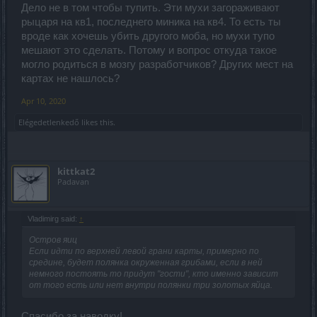
Дело не в том чтобы тупить. Эти мухи загораживают
рыцаря на кв1, последнего миника на кв4. То есть ты
вроде как хочешь убить другого моба, но мухи тупо
мешают это сделать. Потому и вопрос откуда такое
могло родиться в мозгу разработчиков? Других мест на
картах не нашлось?
Apr 10, 2020
Elégedetlenkedő
likes this.
kittkat2
Padavan
Vladimirg said:
↑
Остров яиц
Если идти по верхней левой грани карты, примерно по
средине, будет полянка окруженная грибами, если в ней
немного постоять то придут "гости", кто именно зависит
от того есть или нет внутри полянки три золотых яйца.
Спасибо за наводку!