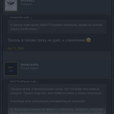
kittkat2
Padavan
novecento said:
↑
А троль там прогу даёт? Разумно тратить время на логово
пока у тебя плащ ?
Тролль в логове прогу не дает, к сожалению
Apr 11, 2020
novecento
Forum Expert
AK47TestPlayer said:
↑
Привет всем, я проголосовал сразу "да" потому что камень
тащит. Тащит еще как, вот прям он очень и очень полезный.
А вообще вот небольшую рекомендацию накидаю.
1) Эссенцию конечно же можно и собирать, попутно собираем
пыль, желательно собрать пыли по больше наверное где то