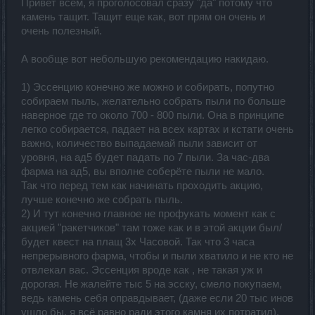
Привет всем, я проголосовал сразу "да" потому что
камень тащит. Тащит еще как, вот прям он очень и
очень полезный.
А вообще вот небольшую рекомендацию накидаю.
1) Эссенцию конечно же можно и собирать, попутно
собираем пыль, желательно собрать пыли по больше
наверное где то около 700 - 800 пыли. Она в принципе
легко собирается, падает на всех картах и кстати очень
важно, количество выпадаемай пыли зависит от
уровня, на ад5 будет падать по 7 пыли. За час-два
фарма на ад5, вы вполне соберёте пыли не мало.
Так что перед тем как начинать проходить акцию,
лучше конечно же собрать пыль.
2) И тут конечно главное не профукать момент как с
акцией "ракетчиков" там тоже как и в этой акции был/
будет квест на плащ 3х Часовой. Так что 3 часа
непрерывного фарма, чтобы и пыли хватило и не кто не
отвлекал вас. Эссенция вроде как , не такая уж и
дорогая. Не жалейте тыс 5 на эсску, смело покупаем,
ведь камень себя оправдывает, (даже если 20 тыс инов
ушло бы, я всё равно ради этого камня их потратил).