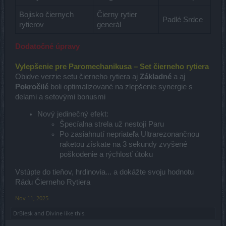
Bojisko čiernych
Čierny rytier
Padlé Srdce
rytierov
generál
Dodatočné úpravy
Vylepšenie pre Paromechanikusa – Set čierneho rytiera
Obidve verzie setu čierneho rytiera aj
Základné
a aj
Pokročilé
boli optimalizované na zlepšenie synergie s
delami a setovými bonusmi
Nový jedinečný efekt:
Špecíalna strela už nestojí Paru
Po zasiahnutí nepriateľa Ultrarezonančnou
raketou získate na 3 sekundy zvyšené
poškodenie a rýchlosť útoku
Vstúpte do tieňov, hrdinovia... a dokážte svoju hodnotu
Rádu Čierneho Rytiera
Nov 11, 2025
DrBlesk
and
Divine
like this.