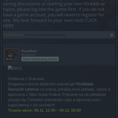
joining discussions or starting your own threads or
topics, please log into the game first. If you do not
have a game account, you will need to register for
one. We look forward to your next visit!
CLICK
HERE
Thread Status:
Not open for further replies.
Punisher
Moderator
Team Drakensang Online
Hrdinovia z Dracanie,
Draganovo temné dedičstvo pokračuje!
Prekliatie
čiernych rytierov
sa vracia, prináša nové poklady, výzvy a
tajomstvá z hlbín hradu Krákor. Pripravte sa na odhalenie
skrytej sily Čierneho rytierskeho rádu a tajomnej moci
zapečatenej v ich sochách!
Trvanie akcie: 06.11. 12:00 – 06.12. 00:59