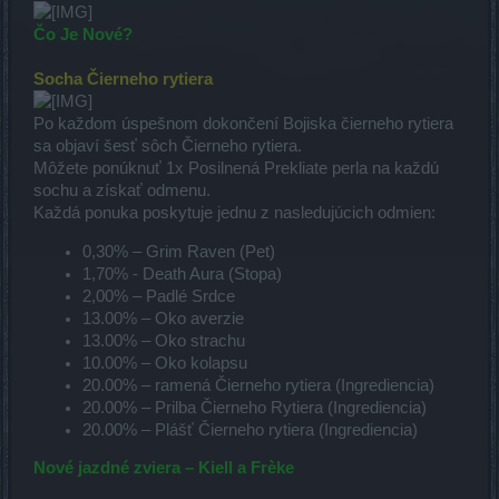
Čo Je Nové?
Socha Čierneho rytiera
Po každom úspešnom dokončení Bojiska čierneho rytiera
sa objaví šesť sôch Čierneho rytiera.
Môžete ponúknuť 1x Posilnená Prekliate perla na každú
sochu a získať odmenu.
Každá ponuka poskytuje jednu z nasledujúcich odmien:
0,30% – Grim Raven (Pet)
1,70% - Death Aura (Stopa)
2,00% – Padlé Srdce
13.00% – Oko averzie
13.00% – Oko strachu
10.00% – Oko kolapsu
20.00% – ramená Čierneho rytiera (Ingrediencia)
20.00% – Prilba Čierneho Rytiera (Ingrediencia)
20.00% – Plášť Čierneho rytiera (Ingrediencia)
Nové jazdné zviera – Kiell a Frèke