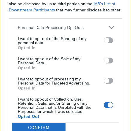
dela sa zvýši o 60%.
also be disclosed by us to third parties on the
IAB’s List of
Downstream Participants
that may further disclose it to other
third parties.
Výroba na pracovnom stole
Personal Data Processing Opt Outs
Recept na výrobu: 15x oko averzie, 15x oko strachu, 10x
oko kolapsu, 5x Padlé srdce
I want to opt-out of the Sharing of my
personal data.
Grim Raven (PET)
Opted In
I want to opt-out of the Sale of my
Získatelné zo sôch Čierneho rytiera
Personal Data.
Opted In
Pet Efekt (Legendárny):
+ 20.00% Body života
I want to opt-out of processing my
+ 20.00% všetky hodnoty odolnosti
Personal Data for Targeted Advertising.
Opted In
+ 15.00% Veľkosť dropu temných mincí
Ďalšie Kozmetické Prírastky:
I want to opt-out of Collection, Use,
Retention, Sale, and/or Sharing of my
Personal Data that Is Unrelated with the
Purposes for which it was collected.
Opted Out
Death Aura (stopy) - získateľná zo Sochy Čierneho
rytiera
CONFIRM