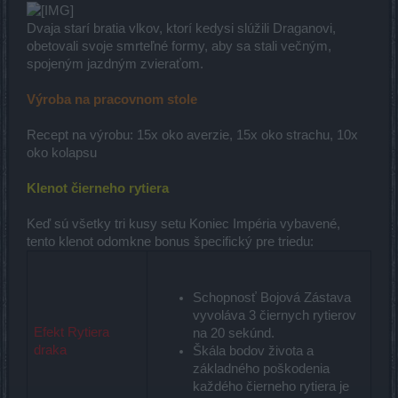
Dvaja starí bratia vlkov, ktorí kedysi slúžili Draganovi,
obetovali svoje smrteľné formy, aby sa stali večným,
spojeným jazdným zvieraťom.
Výroba na pracovnom stole
Recept na výrobu: 15x oko averzie, 15x oko strachu, 10x
oko kolapsu
Klenot čierneho rytiera
Keď sú všetky tri kusy setu Koniec Impéria vybavené,
tento klenot odomkne bonus špecifický pre triedu:
Schopnosť Bojová Zástava
vyvoláva 3 čiernych rytierov
Efekt Rytiera
na 20 sekúnd.
draka
Škála bodov života a
základného poškodenia
každého čierneho rytiera je