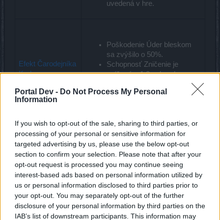
uvedená v hre.
Poškodenie Úder bleskom
sa zvýšilo o 50%.
Efekt Čarodejníka
Schopnosť Zničenie je
Kruhu
znížené o 1,0 sekundy za
každého nepriateľa, ktorý
Portal Dev -
Do Not Process My Personal
zomrie, zatiaľ čo je
Information
zasiahnutý Lightning Strike.
If you wish to opt-out of the sale, sharing to third parties, or
processing of your personal or sensitive information for
targeted advertising by us, please use the below opt-out
Efekt Lesného
Regeneruje +1,5% bodov
section to confirm your selection. Please note that after your
bežca
života vždy, keď zasiahnete
opt-out request is processed you may continue seeing
už označeného nepriateľa.
interest-based ads based on personal information utilized by
us or personal information disclosed to third parties prior to
your opt-out. You may separately opt-out of the further
Efekt
disclosure of your personal information by third parties on the
Kedykoľvek je akékoľvek
Paromechanikusa
delo aktívne, poškodenie
IAB’s list of downstream participants. This information may