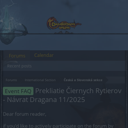
Calendar
Forums
Recent posts
Forums
International Section
Česká a Slovenská sekce
Prekliatie Čiernych Rytierov
Event FAQ
- Návrat Dragana 11/2025
Dear forum reader,
if you’d like to actively participate on the forum by