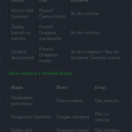
Úloha
Cieľ
Odmena
Musím Mať
Poraziť
5x oko averzie
Kamene!
Čiernu Vdovu
Žiadny
Poraziť
kameň na
Dragana
5x oko strachu
kameni
zatrateného
Poraziť
Studený
3x oko kolapsu + Recept
Draganov
ako kameň!
na klenot Čierneho rytiera
koniec
Nové odmeny z fináleho Bossa
Mapa
Boss
Drop
Strašidelné
Čierna vdova
Oko averzie
pohrebisko
Oko zo
Draganovo Útočisko
Dragan zatratený
strachu
Súdny deň
Draganov koniec
Oko kolapsu