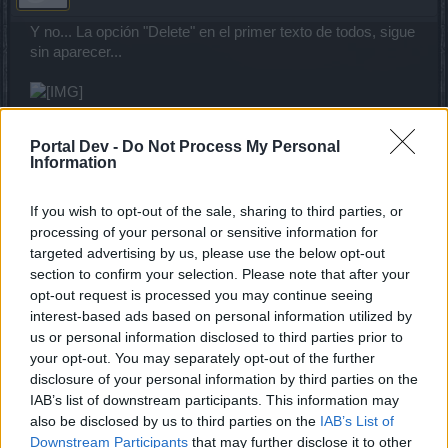
Y no... La opción "Delete" en el primer texto de todos, sigue
sin aparecer...
Mar 26, 2020
Portal Dev -
Do Not Process My Personal
Information
Anarien
Board Administrator
If you wish to opt-out of the sale, sharing to third parties, or
Team Drakensang Online
processing of your personal or sensitive information for
targeted advertising by us, please use the below opt-out
Hola de nuevo,
section to confirm your selection. Please note that after your
Gracias, lo comentaré a ver si esto ha de ser así o hay
opt-out request is processed you may continue seeing
algo que falla. La verdad no tiene mucha lógica que no
interest-based ads based on personal information utilized by
puedas eliminar una publicación que hayas creado tu
us or personal information disclosed to third parties prior to
mismo, pero bueno a ver que dicen.
your opt-out. You may separately opt-out of the further
disclosure of your personal information by third parties on the
Saludos cordiales.
IAB’s list of downstream participants. This information may
also be disclosed by us to third parties on the
IAB’s List of
Mar 26, 2020
Downstream Participants
that may further disclose it to other