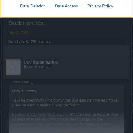
claro por tu parte nos lo comunicas por favor, para dejar el
Data Deletion
Data Access
Privacy Policy
tema cerrado.
Saludos cordiales.
Mar 26, 2020
DavidSpain021079
likes this.
DavidSpain021079
Forum Greenhorn
Anarien said:
↑
Hola de nuevo,
Ya lo he consultado y me comunican que esto siempre ha sido así,
y que en parte el motivo si tiene su lógica:
Lo de no poder borrar la primera publicación que se hace al crear
un tema en el foro es como medida de seguridad ya que
posteriormente otro usuarios del foro pueden haber aportado
información valiosa al tema y si cualquiera pudiese eliminar el hilo