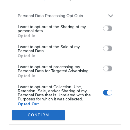
third parties.
Anarien
Personal Data Processing Opt Outs
Board Administrator
Team Drakensang Online
I want to opt-out of the Sharing of my
personal data.
Hola de nuevo,
Opted In
Ya lo he consultado y me comunican que esto siempre ha
I want to opt-out of the Sale of my
sido así, y que en parte el motivo si tiene su lógica:
Personal Data.
Opted In
Lo de no poder borrar la primera publicación que se hace al
crear un tema en el foro es como medida de seguridad ya
I want to opt-out of processing my
Personal Data for Targeted Advertising.
que posteriormente otro usuarios del foro pueden haber
Opted In
aportado información valiosa al tema y si cualquiera
pudiese eliminar el hilo inicial se iría todo al traste. Los
I want to opt-out of Collection, Use,
únicos en este caso que si podemos eliminar un hilo inicial
Retention, Sale, and/or Sharing of my
(aparte de editar/cerrar/mover etc) somos el equipo de
Personal Data that Is Unrelated with the
Purposes for which it was collected.
moderación y siempre claro está, con una causa
Opted Out
justificada, como puede ser por ejemplo el cumplimiento de
las normas del foro.
CONFIRM
Espero haberte sabido explicar bien la situación, cualquier
otra duda aquí estamos. En caso que todo haya quedado