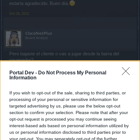
estaría agradecido. Buen día.
Oct 26, 2022
CiscoNetPlus
Board Analyst
Pero bajaste el cliente o vas a jugar desde la barra del
navegador?
Portal Dev -
Do Not Process My Personal
Es raro, no es el típico error que se reporta.
Information
Buscando en Google dice:
If you wish to opt-out of the sale, sharing to third parties, or
Answer:
This occurs when the workstation or browser
processing of your personal or sensitive information for
does not have a default RSS feed reader installed or
targeted advertising by us, please use the below opt-out
enabled
. You may notice in Chrome because Chrome
section to confirm your selection. Please note that after your
does not have a default RSS reader, like Firefox or Internet
opt-out request is processed you may continue seeing
Explorer. This is not an error with the RSS feed from
interest-based ads based on personal information utilized by
NetCommunity, this is a browser behavior.
us or personal information disclosed to third parties prior to
your opt-out. You may separately opt-out of the further