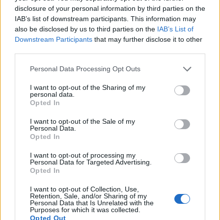
Respuesta: Esto ocurre cuando la estación de trabajo o el
disclosure of your personal information by third parties on the
navegador no tienen instalado o habilitado un lector de
IAB’s list of downstream participants. This information may
fuentes RSS predeterminado. Puede notar en Chrome
also be disclosed by us to third parties on the
IAB’s List of
porque Chrome no tiene un lector de RSS predeterminado,
Downstream Participants
that may further disclose it to other
como Firefox o Internet Explorer. Esto no es un error con la
third parties.
fuente RSS de NetCommunity, es un comportamiento del
navegador.
Personal Data Processing Opt Outs
Mejor baja el cliente, no juegues en el navegador!!!
I want to opt-out of the Sharing of my
personal data.
Oct 28, 2022
Opted In
I want to opt-out of the Sale of my
Anarien
Personal Data.
Board Administrator
Opted In
Team Drakensang Online
I want to opt-out of processing my
Hola a todos,
Personal Data for Targeted Advertising.
Opted In
xKr0z said:
↑
I want to opt-out of Collection, Use,
Retention, Sale, and/or Sharing of my
Buenas tardes a todos, soy un jugador antiguo del servidor de
Personal Data that Is Unrelated with the
Purposes for which it was collected.
Agathon y me dieron ganas de volver a este vicio, pero al iniciar el
Opted Out
cliente me sale un cartel que dice: