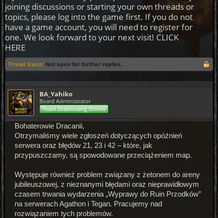
joining discussions or starting your own threads or
topics, please log into the game first. If you do not
have a game account, you will need to register for
one. We look forward to your next visit!
CLICK
HERE
Thread Status:
Not open for further replies.
BA_Yahiko
Board Administrator
Team Drakensang Online
Bohaterowie Dracanii,
Otrzymaliśmy wiele zgłoszeń dotyczących opóźnień
serwera oraz błędów 21, 23 i 42 – które, jak
przypuszczamy, są spowodowane przeciążeniem map.
Występuje również problem związany z żetonem do areny
jubileuszowej, z nieznanymi błędami oraz nieprawidłowym
czasem trwania wydarzenia „Wyprawy do Ruin Przodków”
na serwerach Agathon i Tegan. Pracujemy nad
rozwiązaniem tych problemów.