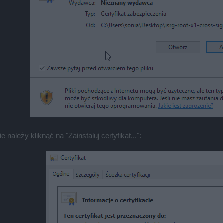
 należy kliknąć na "Zainstaluj certyfikat...":