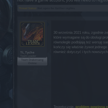
Thread Status:
Not open for further replies.
30 września 2021 roku, zgodnie ze
które wymagane są do obsługi prot
równolegle podbijają też wersję sa
kończy się właśnie żywot jednego 
również dotyczyć i tych nowszych 
TL_Tyche
Team Leader
Team Drakensang
Online
Teoretycznie,
problem powinna ro