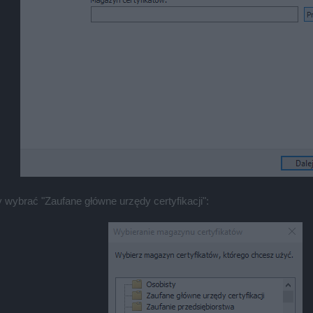
y wybrać "Zaufane główne urzędy certyfikacji":