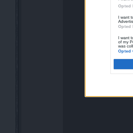
Opted 
I want 
Advertis
Opted 
I want t
of my P
was col
Opted 