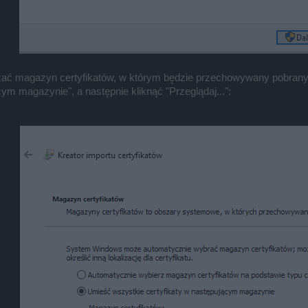
ać magazyn certyfikatów, w którym będzie przechowywany pobrany 
ym magazynie", a następnie kliknąć "Przeglądaj...":