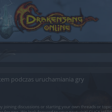
atem podczas uruchamiania gry
by joining discussions or starting your own threads or topics
er for one. We look forward to your next visit!
CLICK HERE