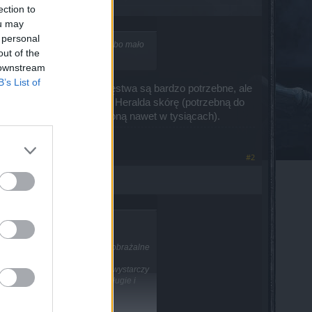
ection to
ou may
 personal
awie nikt z nich nie korzysta, bo mało
out of the
 downstream
B’s List of
ażeniom. Otóż klucze męstwa są bardzo potrzebne, ale
skie kamienie, dropisz z Heralda skórę (potrzebną do
lną liczbę kluczy (liczoną nawet w tysiącach).
#2
nak spróbuję
nie" ich może kosztować niewyobrażalne
e mniej w stosunku do ilości
, aby zdobyć te "bestie" nie wystarczy
e nie rzadko bywają bardzo długie i
i z najbardziej potrzebnych i
więcej niż jeden przedmiot