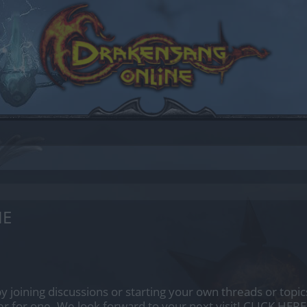
IE
by joining discussions or starting your own threads or topics
er for one. We look forward to your next visit!
CLICK HERE