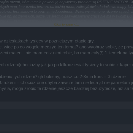
jów rdzeni, które u mnie powodują największy problem są RDZENIE MATERII. Otóż
ykłych map, lecz trzeba jeszcze na każdą rundę zaliczyć dwie dodatkowe mapy, któr
krótowo, lecz stanowi to pewną niedogodność. Wyżej wymienione rdzenie są jednym
stwie np. do ziemskich, gdzie już średnio zaawansowany gracz nie ma w swoim EQ 
o EQ, to te przedmioty co potrzebują właśnie rdzeni materi oraz drakenowych.
Click to expand...
a to raz w tygodniu, w niedzielę, przez około 2 godziny takiej opcji, że po pokon
 do jego lokalizacji, bez konieczności przechodzenia po raz kolejny tych samych 
 dziesiatkach tysiecy w pozniejszym etapie gry.
wiło. Opcja mogłaby nawet korzystać z "kluczy męstwa", których każdy ma pełno i pr
otne, wiec po co wogole meczyc ten temat? ano wyobraz sobie, ze p
h mapkach
oim pomysłem???????????
zeni materii i nie mam co z nimi robic, bo mam caly(!) 1 itemek na ty
ARZE.
ych rdzeni(chociazby jak ja) po kilkadziesiat tysiecy to sobie z kape
obieniu tych rdzeni? q5 bolesny, masz co 2-3min kurs = 3 rdzenie
0 rdzeni = chociaz one chyba zawsze tam nie leca ;d nie pamietam ju
ysla, moga zrobic te rdzenie jeszcze bardziej bezuzytecze, niz sa te