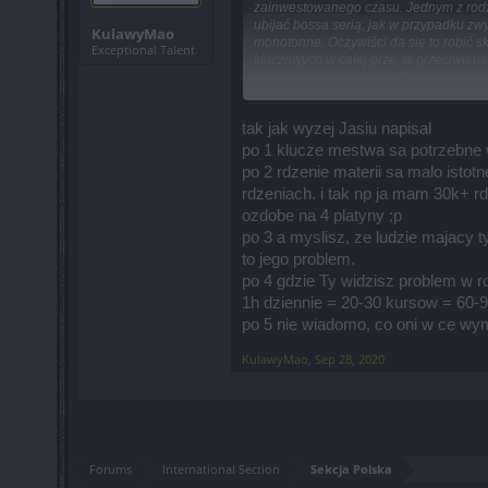
zainwestowanego czasu. Jednym z rodza
ubijać bossa serią, jak w przypadku zw
KulawyMao
monotonne. Oczywiści da się to robić s
Exceptional Talent
kluczowych w całej grze, w przeciwień
wymagający takowych. Większość naszeg
Moja propozycja TO:
Wprowadzić jakieś "wydarzenie", dajmy n
tak jak wyzej Jasiu napisal
przenieść się bezpośrednio z powrotem
po 1 klucze mestwa sa potrzebne w
Myślę, że wielu osobom sporo by to ułat
po 2 rdzenie materii sa malo ist
kto ma potrzebę bić bossy na zwykłyc
Czy jest ktoś kto podpisze się pod m
rdzeniach. i tak np ja mam 30k+ rd
POZDRAWIAM I CZEKAM NA KOMENT
ozdobe na 4 platyny ;p
po 3 a myslisz, ze ludzie majacy t
to jego problem.
po 4 gdzie Ty widzisz problem w r
1h dziennie = 20-30 kursow = 60-9
po 5 nie wiadomo, co oni w ce wym
KulawyMao
,
Sep 28, 2020
Forums
International Section
Sekcja Polska