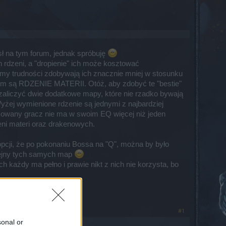
ł na tym forum, jednak spróbuję
 rdzeni, a "dropienie" ich może kosztować
omy trudności zdobywają ich znacznie mniej w stosunku
lem są RDZENIE MATERII. Otóż, aby zdobyć te "bestie"
 zaliczyć dwie dodatkowe mapy, które nie rzadko bywają
Wyżej wymienione rdzenie są jednymi z najbardziej
nsowany gracz nie ma w swoim EQ więcej niż jeden
ni materi oraz drakenowych.
 opcji, że po pokonaniu Bossa na "Q", można by było
olejny tych samych map
h każdy ma pełno i prawie nikt z nich nie korzysta, bo
#1
sonal or