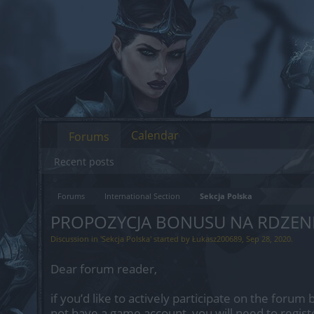
Calendar
Forums
Recent posts
Forums
International Section
Sekcja Polska
PROPOZYCJA BONUSU NA RDZEN
Discussion in '
Sekcja Polska
' started by
Łukasz200689
,
Sep 28, 2020
.
Dear forum reader,
if you’d like to actively participate on the forum 
not have a game account, you will need to regist