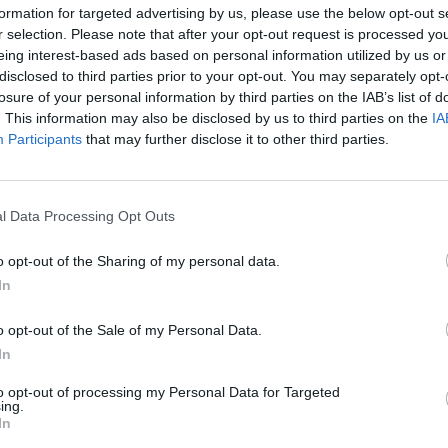
formation for targeted advertising by us, please use the below opt-out s
r selection. Please note that after your opt-out request is processed y
eing interest-based ads based on personal information utilized by us or
wiło. Opcja mogłaby nawet korzystać z "kluczy męstwa", których każdy ma pełno i pr
disclosed to third parties prior to your opt-out. You may separately opt-
h mapkach
losure of your personal information by third parties on the IAB’s list of
. This information may also be disclosed by us to third parties on the
IA
 wypadałoby sprawdzić, czy stan faktyczny odpowiada Twoim wyobr
Participants
that may further disclose it to other third parties.
uwagę, że z bossów skalowanych dropisz składniki na wyższe królew
am evencie. Zwłaszcza wydropienie skóry może kosztować niewyobraża
Jasiu | Heredur | Dragonknight
l Data Processing Opt Outs
o opt-out of the Sharing of my personal data.
In
o opt-out of the Sale of my Personal Data.
 przysłużyć się jakiejś zmianie i jest to mój pierwszy pomysł na tym forum, jed
In
anych zmian, wiele osób będzie potrzebowała lwią ilość różnych rdzeni, a "dropie
i, nie mogący sobie pozwolić na wysokie poziomy trudności zdobywają ich znaczni
jów rdzeni, które u mnie powodują największy problem są RDZENIE MATERII. Otóż
to opt-out of processing my Personal Data for Targeted
ykłych map, lecz trzeba jeszcze na każdą rundę zaliczyć dwie dodatkowe mapy, któr
ing.
krótowo, lecz stanowi to pewną niedogodność. Wyżej wymienione rdzenie są jednym
In
stwie np. do ziemskich, gdzie już średnio zaawansowany gracz nie ma w swoim EQ 