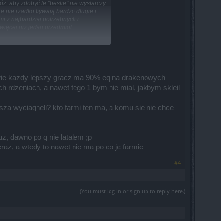
, aby zdobyć te "bestie" nie wystarczy
e nie rzadko bywają bardzo długie i
i z najbardziej potrzebnych i
więcej niż jeden przedmiot
aniu Bossa na "Q", można by było
map
awie nikt z nich nie korzysta, bo mało
rawie kazdy lepszy gracz ma 90% eq na drakenowych
ch rdzeniach, a nawet tego 1 bym nie mial, jakbym skleil
lusza wyciagneli? kto farmi ten ma, a komu sie nie chce
z, dawno po q nie latalem ;p
raz, a wtedy to nawet nie ma po co je farmic
#4
(You must log in or sign up to reply here.)