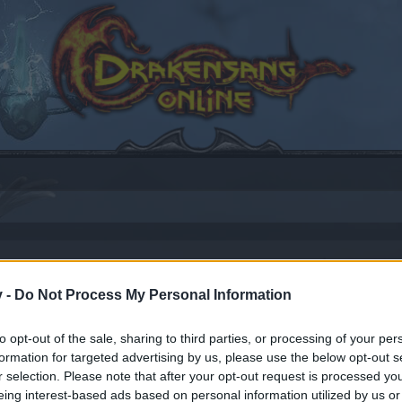
jna 29.01.2026 - Przepustka sezonowa -
v -
Do Not Process My Personal Information
to opt-out of the sale, sharing to third parties, or processing of your per
formation for targeted advertising by us, please use the below opt-out s
r selection. Please note that after your opt-out request is processed y
by joining discussions or starting your own threads or topics
eing interest-based ads based on personal information utilized by us or
er for one. We look forward to your next visit!
CLICK HERE