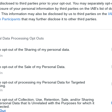
disclosed to third parties prior to your opt-out. You may separately opt-
losure of your personal information by third parties on the IAB’s list of
. This information may also be disclosed by us to third parties on the
IA
Participants
that may further disclose it to other third parties.
będzie się kolejna przerwa konserwacyjna.
l Data Processing Opt Outs
Rozpoczęcie odliczania: 07:30
Rozpoczęcie prac konserwacyjnych: 08:00
o opt-out of the Sharing of my personal data.
Planowane zakończenie prac: ok. 10:00
In
o opt-out of the Sale of my Personal Data.
In
to opt-out of processing my Personal Data for Targeted
 który Klejnot Chwały dla Czarodziei Kręgu zwiększał obrażenia Fal
ing.
 który Klejnot Chwały dla Strażnika Lasu niepoprawnie nakładał ładu
In
żliwiający odpowiednie działanie bonusów płaszcza akcji specjalnej
rekompensaty, prawdopodobnie jutrzejszego dnia zostanie udostep
o opt-out of Collection, Use, Retention, Sale, and/or Sharing
rsję płaszcza akcji specjalnej na okres 3 godzin.
ersonal Data that Is Unrelated with the Purposes for which it
lected.
staje 5 sezon przepustki sezonowej. Tym razem przepustka sezono
Out