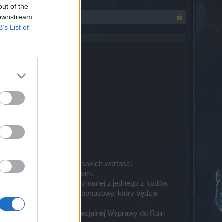
out of the
 downstream
B’s List of
i Mrozu do absurdalnie wysokich wartości.
nki podpalenia przeciwnikom.
 w wersji 3-godzinnej otrzymanej z jednego z kodów
niony zupełnie nowy kod bonusowy, który będzie
wa wchodzi bez akcji specjalnej Wyprawy do Ruin