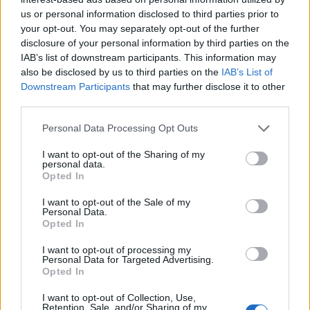
Неотложная помощь (1-3)
38
us or personal information disclosed to third parties prior to
your opt-out. You may separately opt-out of the further
Пэчворк (1-2)
38
disclosure of your personal information by third parties on the
Не тратьте впустую, не
IAB’s list of downstream participants. This information may
38
хотите (1-2)
also be disclosed by us to third parties on the
IAB’s List of
Downstream Participants
that may further disclose it to other
Пазл Бадди (1/1)
39
third parties.
Золотая лихорадка (1-4)
39
Personal Data Processing Opt Outs
Через стену (1-5)
39
I want to opt-out of the Sharing of my
personal data.
Украденные
38
Opted In
драгоценности (5-7)
I want to opt-out of the Sale of my
Иностранный друг (1-2)
39
Personal Data.
Opted In
Глаз смотрящего (1-4)
40
I want to opt-out of processing my
Любопытный сын (1-2)
40
Personal Data for Targeted Advertising.
Opted In
Пламя войны (1-5)
40
I want to opt-out of Collection, Use,
Танины и безделушки (1-
Retention, Sale, and/or Sharing of my
40