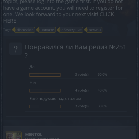
topics, please log into the game first. If you do not
have a game account, you will need to register for
one. We look forward to your next visit!
CLICK
HERE
Tags:
discussion
новости
обсуждение
релизы
?
Понравился ли Вам релиз №251
?
Да
3 vote(s)
30.0%
Нет
4 vote(s)
40.0%
Ещё подумаю над ответом
3 vote(s)
30.0%
MENTOL
Living Forum Legend