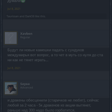
думали
Jul 8, 2021
Taurissan
and
Dark59
like this.
Xavben
Regular
Будут ли новые камешки падать с сундуков
междумирья вот вопрос, а то чет в муть со нуля до ста
ни как не тянет играть...
Jul 8, 2021
Sayaa
Advanced
и дракены обесценили (старичков не любят), сейчас
любой за 2 часа - 5к дракенов из акции вытянет,
раньше над 300 надо было горбатится.