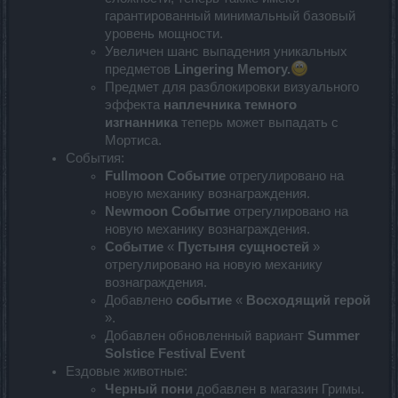
гарантированный минимальный базовый
уровень мощности.
Увеличен шанс выпадения уникальных
предметов
Lingering Memory.
Предмет для разблокировки визуального
эффекта
наплечника темного
изгнанника
теперь может выпадать с
Мортиса.
События:
Fullmoon Событие
отрегулировано на
новую механику вознаграждения.
Newmoon Событие
отрегулировано на
новую механику вознаграждения.
Событие
«
Пустыня сущностей
»
отрегулировано на новую механику
вознаграждения.
Добавлено
событие
«
Восходящий герой
».
Добавлен обновленный вариант
Summer
Solstice Festival Event
Ездовые животные:
Черный пони
добавлен в магазин Гримы.