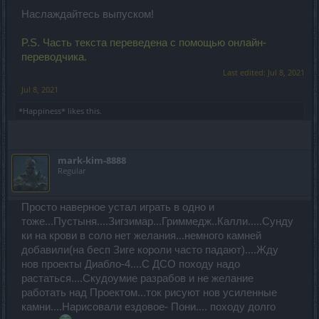
Наслаждайтесь выпуском!
P.S. Часть текста переведена с помощью онлайн-
переводчика.
Last edited:
Jul 8, 2021
Jul 8, 2021
*Happiness*
likes this.
mark-kim-8888
Regular
Просто наверное устал играть в одно и
тоже...Пустыня....Зигзимар...Гриммедж..Калли.....Сунду
ки на крови в соло нет желания...немного камней
добавили(на бесп Зиге короли часто падают)....Жду
нов проекты Диабло-4....С ДСО походу надо
растаться....Скудоумие разрабов и не желание
работать над Проектом...ток рисуют нов усиленные
камни....Нарисовали ездовое- Пони.... походу долго