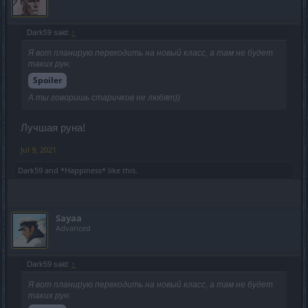
Dark59 said:
↑
Я вот планирую переходить на новый класс, а там не будет
таких рун:
Spoiler
А ты говоришь старичков не любят))
Лучшая руна!
Jul 9, 2021
Dark59
and
*Happiness*
like this.
Sayaa
Advanced
Dark59 said:
↑
Я вот планирую переходить на новый класс, а там не будет
таких рун: