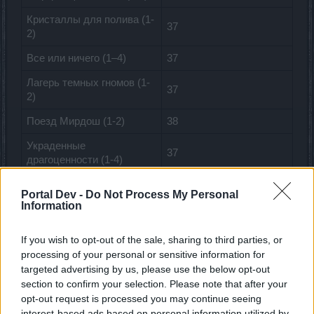
Кристаллы для полива (1-
37
2)
Все или ничего (1–4)
37
Лагерь темных гномов (1-
37
2)
Поезд Мирдош (1-2)
38
Украденные
37
драгоценности (1-4)
Под угрозой (1-6)
38
Portal Dev -
Do Not Process My Personal
Information
Браслет силы (1-2)
38
Трудно жевать (1-2)
39
If you wish to opt-out of the sale, sharing to third parties, or
processing of your personal or sensitive information for
Религиозная поддержка
38
targeted advertising by us, please use the below opt-out
(1-3)
section to confirm your selection. Please note that after your
Загадка меня (1-4)
38
opt-out request is processed you may continue seeing
interest-based ads based on personal information utilized by