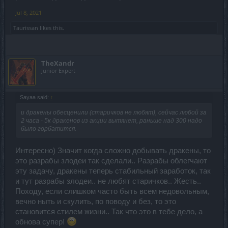
Jul 8, 2021
Taurissan
likes this.
TheXandr
Junior Expert
Sayaa said:
↑
и дракены обесценили (старичков не любят), сейчас любой за
2 часа - 5к дракенов из акции вытянет, раньше над 300 надо
было горбатится.
Интересно) Значит когда сложно добывать дракены, то
это разрабы злодеи так сделали.. Разрабы облегчают
эту задачу, дракены теперь стабильный заработок, так
и тут разрабы злодеи.. не любят старичков.. Жесть..
Походу, если слишком часто быть всем недовольным,
вечно ныть и скулить, по поводу и без, то это
становится стилем жизни.. Так что это в тебе дело, а
обнова супер!