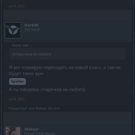
Jul 9, 2021
Dark59
Old Hand
Sayaa said:
↑
(старичков не любят)
Я вот планирую переходить на новый класс, а там не
будет таких рун:
Spoiler
А ты говоришь старичков не любят))
Jul 9, 2021
*Happiness*
and
Maksar
like this.
Maksar
Forum Great Master