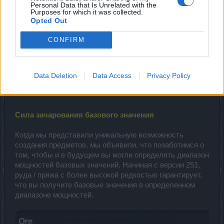
3)
Personal Data that Is Unrelated with the
Purposes for which it was collected.
Opted Out
Украденный фартук (1-2)
40
Хорошо промасленный
CONFIRM
40
(1/1)
Баланс сил (1-5)
40
Data Deletion
Data Access
Privacy Policy
Операция Офидион (1-6)
40
Сила зачарования базового значения
Когда мы представили уникальную возможность
создания предметов, мы объявили, что позаботимся о
том, чтобы и в будущем вы могли определять диапазон
мощностей базовых значений. Начиная с версии 251,
руда / пряжа с более высокой редкостью гарантирует,
что вы получите базовые значения в определенном
диапазоне мощностей.