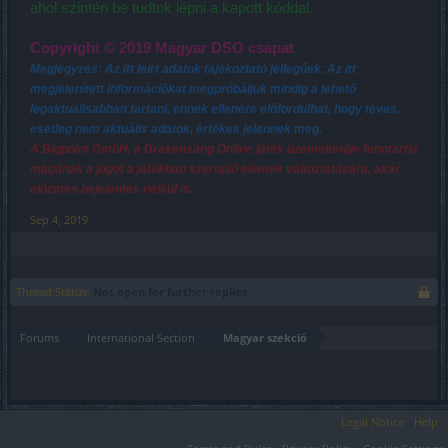
ahol szintén be tudtok lépni a kapott kóddal.
Copyright © 2019 Magyar DSO csapat
Megjegyzés: Az itt leírt adatok tájékoztató jellegűek. Az itt
megjelenített információkat megpróbáljuk mindig a lehető
legaktuálisabban tartani, ennek ellenére előfordulhat, hogy téves,
esetleg nem aktuális adatok, értékek jelennek meg.
A Bigpoint GmbH, a Drakensang Online játék üzemeltetője fenntartja
magának a jogot a játékban szereplő elemek változtatására, akár
előzetes bejelentés nélkül is.
Sep 4, 2019
Thread Status:
Not open for further replies.
Forums
International Section
Magyar szekció
Legal Notice
Help