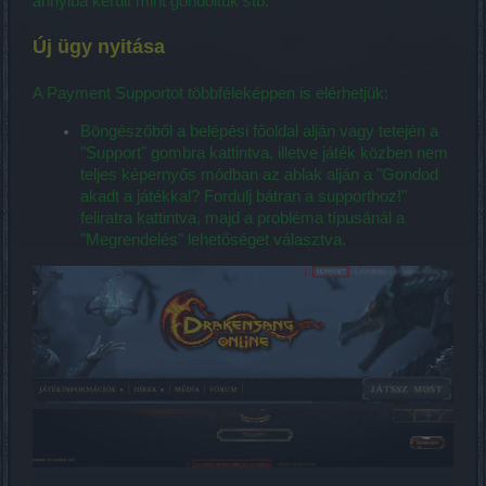
annyiba került mint gondoltuk stb.
Új ügy nyitása
A Payment Supportot többféleképpen is elérhetjük:
Böngészőből a belépési főoldal alján vagy tetején a
"Support" gombra kattintva, illetve játék közben nem
teljes képernyős módban az ablak alján a "Gondod
akadt a játékkal? Fordulj bátran a supporthoz!"
feliratra kattintva, majd a probléma típusánál a
"Megrendelés" lehetőséget választva.