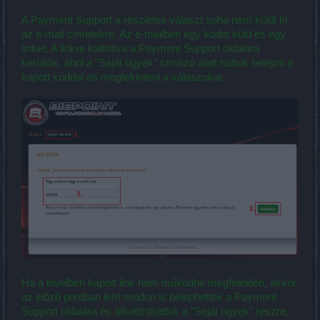
A Payment Support a részletes választ soha nem küldi ki
az e-mail címetekre. Az e-mailben egy kódot küld és egy
linket. A linkre kattintva a Payment Support oldalára
kerültök, ahol a "Saját ügyek" címszó alatt tudtok belépni a
kapott kóddal és megtekinteni a válaszukat.
Ha a levélben kapott link nem működne megfelelően, akkor
az előző pontban leírt módon is beléphettek a Payment
Support oldalára és átkattinthattok a "Saját ügyek" részre,