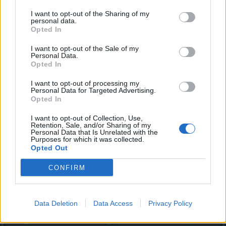
I want to opt-out of the Sharing of my
personal data.
Opted In
I want to opt-out of the Sale of my
Personal Data.
Opted In
I want to opt-out of processing my
Personal Data for Targeted Advertising.
Opted In
I want to opt-out of Collection, Use,
Retention, Sale, and/or Sharing of my
Personal Data that Is Unrelated with the
Kliensből vagy böngészőből a klasszikus bankolási
Purposes for which it was collected.
felületen a "Supporthoz" gombra kattintva.
Opted Out
CONFIRM
Mindegyik esetben megjelenik egy új ablak. (A felugró
ablakok engedélyezése szükséges lehet!) Az új ablakban
Data Deletion
Data Access
Privacy Policy
töltsétek ki a szükséges mezőket értelemszerűen. Fontos,
hogy minden kért adatot megadjatok. Célszerű a supportot