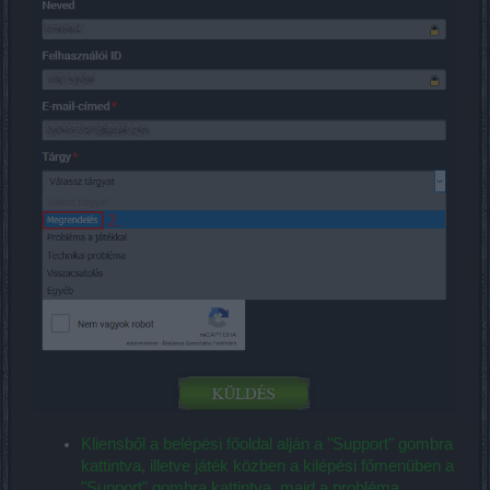
Kliensből a belépési főoldal alján a "Support" gombra
kattintva, illetve játék közben a kilépési főmenüben a
"Support" gombra kattintva, majd a probléma