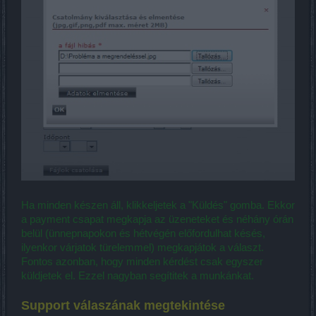
Ha minden készen áll, klikkeljetek a "Küldés" gomba. Ekkor
a payment csapat megkapja az üzeneteket és néhány órán
belül (ünnepnapokon és hétvégén előfordulhat késés,
ilyenkor várjatok türelemmel) megkapjátok a választ.
Fontos azonban, hogy minden kérdést csak egyszer
küldjetek el. Ezzel nagyban segítitek a munkánkat.
Support válaszának megtekintése