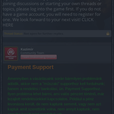
joining discussions or starting your own threads or
topics, please log into the game first. If you do not
have a game account, you will need to register for
one. We look forward to your next visit!
CLICK
HERE
Thread Status:
Not open for further replies.
Kazimir
Community Team
Team Drakensang Online
Payment Support
Amennyiben a vásárlásaink során bármilyen problémánk
adódik, akkor nem a "műszaki" supporthoz kell fordulnunk;
hanem a rendelési / bankolási, ún. Payment Supporthoz.
Ilyen probléma lehet bármi, ami valós pénzért történő, már
lezajlott rendelésünkkel kapcsolatos. Például a pénz
levonásra került, de nem kaptunk semmit, vagy nem azt
kaptuk amit szerettünk volna, nem annyit kaptunk, nem