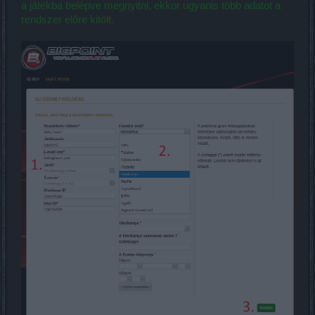
a játékba belépve megnyitni, ekkor ugyanis több adatot a
rendszer előre kitölt.