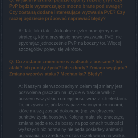
PvP będzie wystarczająco mocno brane pod uwagę?
Czy zostaną dodane interesujące wyzwania PvE? Czy
raczej będziecie próbować naprawiać błędy?
A: Tak, tak i tak ...Aktualnie ciężko pracujemy nad
strategią, która przyniesie nowe wyzwania PvE, nie
spychając jednocześnie PvP na boczny tor. Więcej
szczegółów pojawi się wkrótce.​
Q: Co zostanie zmienione w walkach z bossami? Ich
ataki? Ich punkty życia? Ich szkody? Zmiana wyglądu?
Zmiana wzorów ataku? Mechanika? Błędy?
A: Naszym pierwszorzędnym celem tej zmiany jest
pozwolenia graczom na użycie w trakcie walki z
bossem wszystkich umiejętności wraz z ich efektami.
To, oczywiście, pójdzie w parze w innymi zmianami,
które muszą zostać dokonane (np. zwiększenie
punktów życia bossów). Kolejną mała, ale znaczącą
zmianą będzie to, że bossy na poziomach trudności
wyższych niż normalny nie będą posiadały animacji
pojawiania, co zredukuje czas oczekiwania na walkę.​