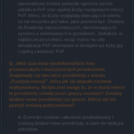
wprowadzone zmiany pokazały ogromny wzrost
udziału w PvP oraz ogólnej liczby rozegranych meczy
PvP. Mimo, że liczby wyglądają obiecująco to wiemy,
że nie wszystko jest takie, jakie powinno być. Dodamy
do Roadmap więcej mniejszych, niezmieniających
systemu a skierowanych w grywalność. Jednakże, w
najbliższej przyszłości, wciąż mamy na celu
aktualizacje PvP skierowane w dostępne już tryby gry
i ogólną zawartość PvP.​
Q: Jakiś czas temu opublikowaliście listę
przestarzałych i nieużytecznych przedmiotów.
Znajdowały się tam także przedmioty z eventu
„Pustynia esencji”, który jak się okazało zostanie
reaktywowany. Wzięto pod uwagę to, że w dużej mierze
te przedmioty zostały przez graczy usunięte? Zostaną
dodane nowe przedmioty czy gracze, którzy się ich
pozbyli zostaną pokrzywdzeni?
A: Event ten zostanie całkowicie przebudowany i
zostaną dodane nowe przedmioty, a stare nie będą już
potrzebne.​