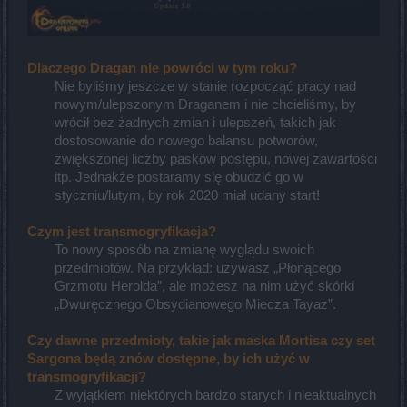
Dlaczego Dragan nie powróci w tym roku?
Nie byliśmy jeszcze w stanie rozpocząć pracy nad
nowym/ulepszonym Draganem i nie chcieliśmy, by
wrócił bez żadnych zmian i ulepszeń, takich jak
dostosowanie do nowego balansu potworów,
zwiększonej liczby pasków postępu, nowej zawartości
itp. Jednakże postaramy się obudzić go w
styczniu/lutym, by rok 2020 miał udany start!​
Czym jest transmogryfikacja?
To nowy sposób na zmianę wyglądu swoich
przedmiotów. Na przykład: używasz „Płonącego
Grzmotu Herolda”, ale możesz na nim użyć skórki
„Dwuręcznego Obsydianowego Miecza Tayaz”.​
Czy dawne przedmioty, takie jak maska Mortisa czy set
Sargona będą znów dostępne, by ich użyć w
transmogryfikacji?
Z wyjątkiem niektórych bardzo starych i nieaktualnych