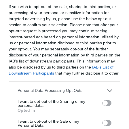
If you wish to opt-out of the sale, sharing to third parties, or
A: Aktualizacje wyposażenia są kombinacją 3 rzeczy:​
processing of your personal or sensitive information for
targeted advertising by us, please use the below opt-out
1.Zaklęcia regionalne
section to confirm your selection. Please note that after your
Dodamy zestaw nowych zaklęć, które będą
opt-out request is processed you may continue seeing
znajdować się na przedmiotach zdobywanych
interest-based ads based on personal information utilized by
w konkretnym regionie. Zaczniemy od zestawu
us or personal information disclosed to third parties prior to
żywiołowych odporności (na przykład odporność na
your opt-out. You may separately opt-out of the further
lód będzie się znajdować tylko w przedmiotach z Kraju
disclosure of your personal information by third parties on the
Północy).​
IAB’s list of downstream participants. This information may
also be disclosed by us to third parties on the
IAB’s List of
2. Handlarze u bossa oraz łup
Downstream Participants
that may further disclose it to other
Jedną z największych zmian jaka zostanie dodana
third parties.
wraz z pierwszą aktualizacją wyposażenia będzie
usunięcie handlarzy wyposażenia u bossów. Dlaczego
Personal Data Processing Opt Outs
chcemy to zrobić? Uważamy, że obecny system jest
sprzeczny z kwintesencją gry. Wybranie się do
I want to opt-out of the Sharing of my
handlarza, zaraz po wprowadzeniu nowego poziomu
personal data.
trudności i kupienie przedmiotów w ciągu pierwszych
Opted In
20 minut prowadzi do dewaluacji naszego
wyposażenia. Czy nie będzie lepiej, by w końcu
I want to opt-out of the Sale of my
Personal Data.
otrzymać przedmiot, na który się polowało? To