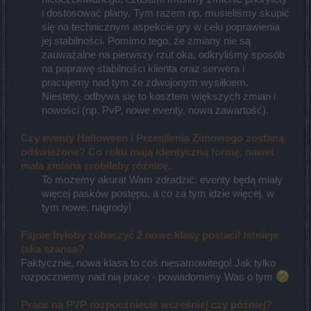
i dostosować plany. Tym razem np. musieliśmy skupić
się na technicznym aspekcie gry w celu poprawienia
jej stabilności. Pomimo tego, że zmiany nie są
zauważalne na pierwszy rzut oka, odkryliśmy sposób
na poprawę stabilności klienta oraz serwera i
pracujemy nad tym ze zdwojonym wysiłkiem.
Niestety, odbywa się to kosztem większych zmian i
nowości (np. PvP, nowe eventy, nowa zawartość).
Czy eventy Halloween i Przesilenia Zimowego zostaną
odświeżone? Co roku mają identyczną formę, nawet
mała zmiana zrobiłaby różnicę.
To możemy akurat Wam zdradzić: eventy będą miały
więcej pasków postępu, a co za tym idzie więcej, w
tym nowe, nagrody!​
Fajnie byłoby zobaczyć 2 nowe klasy postaci! Istnieje
taka szansa?
Faktycznie, nowa klasa to coś niesamowitego! Jak tylko
rozpoczniemy nad nią prace - powiadomimy Was o tym
Prace na PVP rozpoczniecie wcześniej czy później?