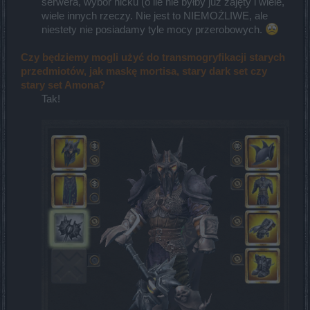
serwera, wybór nicku (o ile nie byłby już zajęty i wiele,
wiele innych rzeczy. Nie jest to NIEMOŻLIWE, ale
niestety nie posiadamy tyle mocy przerobowych.
Czy będziemy mogli użyć do transmogryfikacji starych
przedmiotów, jak maskę mortisa, stary dark set czy
stary set Amona?
Tak!​