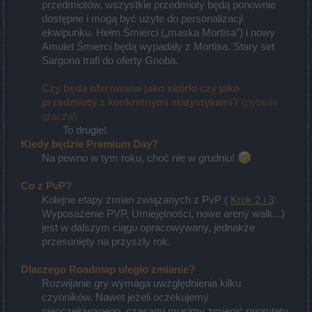
przedmiotów, wszystkie przedmioty będą ponownie
dostępne i mogą być użyte do personalizacji
ekwipunku. Hełm Śmierci („maska Mortisa”) i nowy
Amulet Śmierci będą wypadały z Mortisa. Stary set
Sargona trafi do oferty Gnoba.
Czy będą oferowane jako skórki czy jako
przedmioty z konkretnymi statystykami?
(pytanie
gracza)
To drugie!​
Kiedy będzie Premium Day?
Na pewno w tym roku, choć nie w grudniu!
Co z PvP?
Kolejne etapy zmian związanych z PvP (
Krok 2 i 3
:
Wyposażenie PVP, Umiejętności, nowe areny walk...)
jest w dalszym ciągu opracowywany, jednakże
przesunięty na przyszły rok.
Dlaczego Roadmap uległo zmianie?
Rozwijanie gry wymaga uwzględnienia kilku
czynników. Nawet jeżeli oczekujemy
nieoczekiwanego, czasami musimy zmienić priorytety