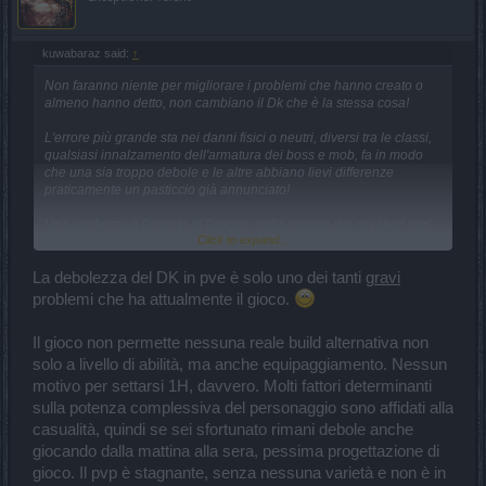
kuwabaraz said:
↑
Non faranno niente per migliorare i problemi che hanno creato o
almeno hanno detto, non cambiano il Dk che è la stessa cosa!
L'errore più grande sta nei danni fisici o neutri, diversi tra le classi,
qualsiasi innalzamento dell'armatura dei boss e mob, fa in modo
che una sia troppo debole e le altre abbiano lievi differenze
praticamente un pasticcio già annunciato!
Una conferma è l'evento di Dragan, nella mappa dei cavalieri neri,
Click to expand...
non sono riusciti a bilanciare le classi per i tanti errori e secondo
me hanno rinunciato, cosi alla fine si entra da soli!
La debolezza del DK in pve è solo uno dei tanti
gravi
problemi che ha attualmente il gioco.
Il gioco non permette nessuna reale build alternativa non
solo a livello di abilità, ma anche equipaggiamento. Nessun
motivo per settarsi 1H, davvero. Molti fattori determinanti
sulla potenza complessiva del personaggio sono affidati alla
casualità, quindi se sei sfortunato rimani debole anche
giocando dalla mattina alla sera, pessima progettazione di
gioco. Il pvp è stagnante, senza nessuna varietà e non è in