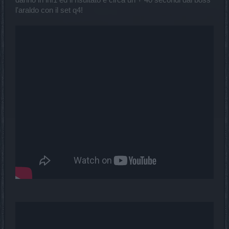
danno in inf1 ed il risultato è circa un + 40 secondi dal boss
l'araldo con il set q4!