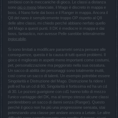
simbiosi con le meccaniche di gioco. Le classi a distanza
sono
più o meno
bilanciate, il Mago è discreto in mappa e
boss, il Nano forte dai boss e il Ranger in mappa. Ancora il
Q8 del nano è semplicemente troppo OP rispetto al Q8
delle altre classi, mi chiedo perché abbiano nerfato quello
del Mago a questi punti. Il DK è mediocre in mappa e dai
boss, fantastico, non avesse Pelle sarebbe letteralmente
ingiocabile
.
Si sono limitati a modificare parametri senza pensare alle
conseguenze, questa è la causa di tutti questi problemi. Il
gioco è migliorato in aspetti meno importanti come costumi,
pet, personalizzazione ma peggiorato nella sua ossatura.
Un sacco di abilità dei personaggi sono totalmente inutili,
così come un sacco di talenti. Un esempio potrebbe essere
Singolarità e Distruzione del Mago. Distruzione fa ridere i
polli ed ha un cd di 60, Singolarità è fortissima ed ha un cd
di 30. Le pozioni guarigione con cd1 hanno tolto di mezzo
l'unico vantaggio del DK, ma al tempo stesso alcune classi
perderebbero un sacco di danni senza (Ranger). Questo
perché il gioco non ha più una progressione sensata, stai
potenziando una classe per andare ancora a Letale. Le altre