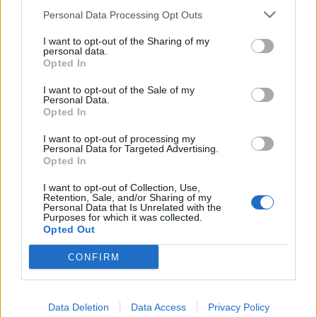
peccato solo che è tutta questione di fortuna ottenerli ed io
Personal Data Processing Opt Outs
ancora non ho ottenuto ancora un 4/4 nonostante i miei
molteplici tentativi, lol
I want to opt-out of the Sharing of my
personal data.
Opted In
Voglio proprio vedere cosa combineranno con la nuova
espansione...
I want to opt-out of the Sale of my
Personal Data.
Feb 15, 2020
Opted In
GS1946
,
kuwabaraz
and
gbit
like this.
I want to opt-out of processing my
Personal Data for Targeted Advertising.
Opted In
kuwabaraz
Forum Duke
I want to opt-out of Collection, Use,
Retention, Sale, and/or Sharing of my
Personal Data that Is Unrelated with the
Purposes for which it was collected.
DBS-Flamelurker said:
↑
Opted Out
Sì, il Q7 rimane l'opzione migliore. Purtroppo, seppur decente, il Q4
non può competere. L'unico rimane il Mago con qualche opzione in
CONFIRM
più, almeno per il momento.
Ad ogni modo, con quelle statistiche offensive, dovresti
letteralmente polverizzare un boss a Inf1, ma il danno è stato così
Data Deletion
Data Access
Privacy Policy
svalutato dalla 220 che non ha nemmeno più senso potenziarsi,