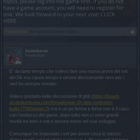
topics, please log into the game first. If you do not
have a game account, you will need to register for
one. We look forward to your next visit!
CLICK
HERE
Thread Status:
Not open for further replies.
kuwabaraz
Forum Duke
E' da tanto tempo che volevo fare una nuova prova dei set
del Dk ma causa tempo e umore decisamente nero per i
nerf ho sempre rinviato.
Volevo postarlo nella discussione di gbit (
https://board-
en.drakensang.com/threads/war-2h-dps-confronto-
build.77900/page-2
) ma è un po ferma e forse non è il caso
con l'andazzo del game, dopo tutto non ci sono grandi
novità tra item e set e ancora meno nel suo sviluppo.
Comunque ho impostato i set per avere circa lo stesso