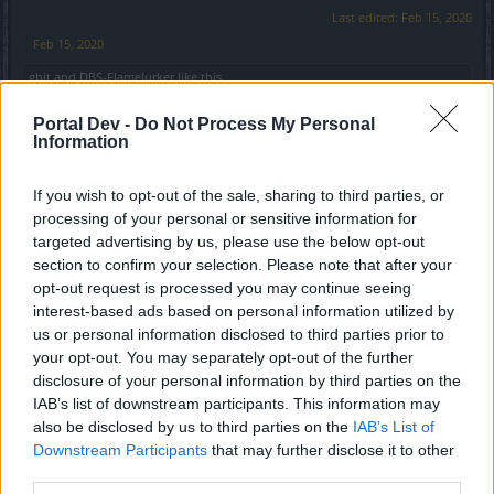
Last edited:
Feb 15, 2020
Feb 15, 2020
gbit
and
DBS-Flamelurker
like this.
Portal Dev -
Do Not Process My Personal
Information
DBS-Flamelurker
Exceptional Talent
If you wish to opt-out of the sale, sharing to third parties, or
processing of your personal or sensitive information for
Sì, il Q7 rimane l'opzione migliore. Purtroppo, seppur
targeted advertising by us, please use the below opt-out
decente, il Q4 non può competere. L'unico rimane il Mago
section to confirm your selection. Please note that after your
con qualche opzione in più, almeno per il momento.
opt-out request is processed you may continue seeing
interest-based ads based on personal information utilized by
Ad ogni modo, con quelle statistiche offensive, dovresti
us or personal information disclosed to third parties prior to
letteralmente polverizzare un boss a Inf1, ma il danno è
your opt-out. You may separately opt-out of the further
stato così svalutato dalla 220 che non ha nemmeno più
disclosure of your personal information by third parties on the
senso potenziarsi, perché non otterrai MAI tempi buoni oltre
Inf1. Hanno fatto un bel pasticcio per risolvere la 214, bella
IAB’s list of downstream participants. This information may
roba!
also be disclosed by us to third parties on the
IAB’s List of
Downstream Participants
that may further disclose it to other
Per non parlare dei Platini che erano stati progettati per
third parties.
essere un lusso e adesso sono diventati essenziali,