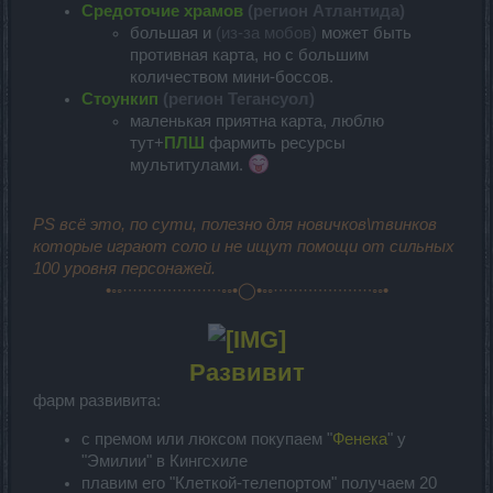
Средоточие храмов
(регион Атлантида)
большая и
(из-за мобов)
может быть
противная карта, но с большим
количеством мини-боссов.
Стоункип
(регион Тегансуол)
маленькая приятна карта, люблю
тут+
ПЛШ
фармить ресурсы
мультитулами.
PS всё это, по сути, полезно для новичков\твинков
которые играют соло и не ищут помощи от сильных
100 уровня персонажей.
•◦◦·∙·∙·∙·∙·∙·∙·∙·∙·∙·∙◦◦•◯•◦◦·∙·∙·∙·∙·∙·∙·∙·∙·∙·∙◦◦•
Развивит
фарм развивита:
с премом или люксом покупаем "
Фенека
" у
"Эмилии" в Кингсхиле
плавим его "Клеткой-телепортом" получаем 20