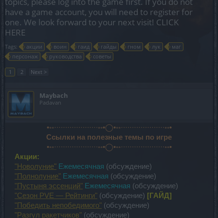
topics, please log into the game first. If you do not
have a game account, you will need to register for
one. We look forward to your next visit!
CLICK
HERE
Tags:
акции
воин
гаид
гайды
гном
лук
маг
персонаж
руководства
советы
1
2
Next >
Maybach
Padavan
•◦◦·∙·∙·∙·∙·∙·∙·∙·∙·∙·∙◦◦•◯•◦◦·∙·∙·∙·∙·∙·∙·∙·∙·∙·∙◦◦•
Ссылки на полезные темы по игре
•◦◦·∙·∙·∙·∙·∙·∙·∙·∙·∙·∙◦◦•◯•◦◦·∙·∙·∙·∙·∙·∙·∙·∙·∙·∙◦◦•
Акции:
"Новолуние"
Ежемесячная
(обсуждение)
"Полнолуние"
Ежемесячная
(обсуждение)
"Пустыня эссенций"
Ежемесячная
(обсуждение)
"Сезон PVE — Рейтинги"
(обсуждение)
[ГАЙД]
"Победить непобедимого"
(обсуждение)
"Разгул ракетчиков"
(обсуждение)