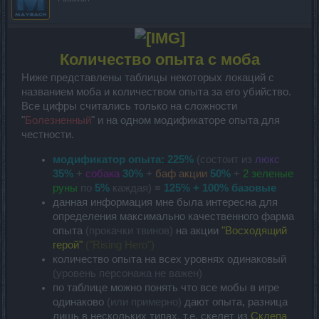
Количество опыта с моба
Ниже представлены таблицы некоторых локаций с
названием моба и количеством опыта за его убийство.
Все цифры считались только на сложности
"
Болезненный
" и на одном модификаторе опыта для
честности.
модификатор опыта:
225%
(состоит из
люкс
35%
+
собака
30%
+
баф акции
50%
+
2 зеленые
руны
по
5%
каждая)
=
125% + 100% базовые
данная информация мне была интересна для
определения максимально качественного фарма
опыта
(прокачки твинов)
на акции
"Восходящий
герой"
("Rising Hero")
количество опыта на всех уровнях одинаковый
(уровень персонажа не важен)
по таблице можно понять что все мобы в игре
одинаково
(или примерно)
дают опыта, разница
лишь в нескольких типах, т.е. скелет из
Склепа