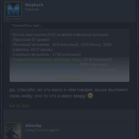
Maybach
Padavan
ПолнаяЛуна said:
↑
Кол-во очко опыта (ОО) за мобов в Великой пустыне.
Персонаж 87 уровня:
Песочный человечек - 818 (обычный), 1635 (боль), 3269
(смерть), 8172 (кровь)
Скорпион-мучитель - 1758 (обычный)
Страж Беспощадный шадайган-боец
- 2138 (обычный)
Элитный соперник шадайган-боец
- 2850 (обычный)
Элитный соперник Скорпион-мучитель
- 3516 (обычный),
7032 (боль)
Click to expand...
Часовой Хепри
- 8552 (обычный)
Асар
- 30218 (обычный), 60435 (боль)
Как видно на боли за моба дают в 2 раза больше ОО, на
да, спасибо, но это мало о чём говорит, выше выложил
смерти в 4, а на крови в 10!
свою инфу, это то что я имел ввиду
Feb 20, 2022
Айлейд
Living Forum Legend