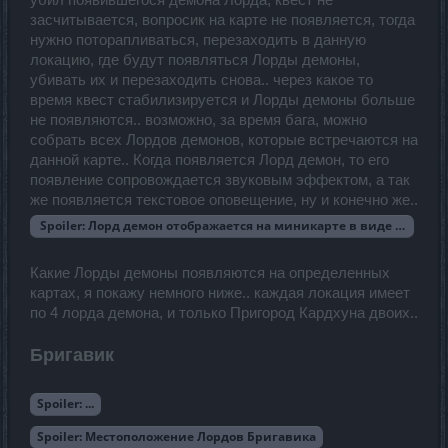
убил появившегося демона Лорда, квест не
засчитывается, вопросик на карте не появляется, тогда
нужно поторапливаться, перезаходить в данную
локацию, где будут появляться Лорды демоны,
убивать их и перезаходить снова.. через какое то
время квест стабилизируется и Лорды демоны больше
не появляются.. возможно, за время бага, можно
собрать всех Лордов демонов, которые встречаются на
данной карте.. Когда появляется Лорд демон, то его
появление сопровождается звуковым эффектом, а так
же появляется текстовое оповещение, ну и конечно же..
Spoiler:
Лорд демон отображается на миникарте в виде красног
Какие Лорды демоны появляются на определенных
картах, я покажу немного ниже.. каждая локация имеет
по 4 лорда демона, и только Пригород Кардхуна двоих..
Бригавик
Spoiler:
...
Spoiler:
Местоположение Лордов Бригавика