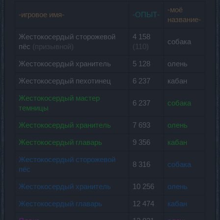
-моё
-игровое имя-
-ОПЫТ-
название-
Жестокосердый сторожевой
4 158
собака
пёс
(призывной)
(110)
Жестокосердый хранитель
5 128
олень
Жестокосердый пехотинец
6 237
кабан
Жестокосердый мастер
6 237
собака
темницы
Жестокосердый хранитель
7 693
олень
Жестокосердый главарь
9 356
кабан
Жестокосердый сторожевой
8 316
собака
пёс
Жестокосердый хранитель
10 256
олень
Жестокосердый главарь
12 474
кабан