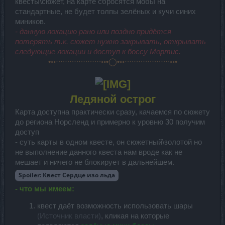
квесты\сюжет, на карте сбросятся мобы на
стандартные, не будет толпы зелёных и кучи синих
миников.
- данную локацию рано или поздно придётся
потерять т.к. сюжет нужно закрывать, открывать
следующие локации и доступ к боссу Мортис.
•◦◦·∙·∙·∙·∙·∙·∙·∙·∙·∙·∙◦◦•◯•◦◦·∙·∙·∙·∙·∙·∙·∙·∙·∙·∙◦◦•
Ледяной острог
Карта доступна практически сразу, качаемся по сюжету
до региона Норсленд и примерно к уровню 30 получим
доступ
- суть карты в одном квесте, он сюжетный\золотой но
не выполнение данного квеста нам вроде как не
мешает и ничего не блокирует в дальнейшем.
Spoiler:
Квест Сердце изо льда
- что мы имеем:
квест даёт возможность использовать шары
(Источник власти)
, кликая на которые