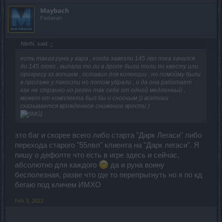
Maybach
Padavan
.NitriN. said:
↑
есть такая руна у вара , когда завезли 145 лвл пока качался
до 145 того , выпала то ли в дропе была толи по квесту или
прогресу хз вопшем , оставил для колекции , но помойму были
в продаже у пакости но потом убрали , и да она работает
как не странно но реген так себе от одной медленный ,
может от комплекта был бы и сносным )) всетоки
сказывается врожденное снижение ярости )
это баг и скорее всего либо старта "Дарк Легаси" либо
перехода старого "55лвл" клиента на "Дарк легаси". Я
пишу о дефолте что есть в игре здесь и сейчас,
абсолютно для каждого
да и руна воину
бесполезная, разве что где то перепрыгнуть но я по кд
бегаю под кличем ИМХО
Feb 3, 2022