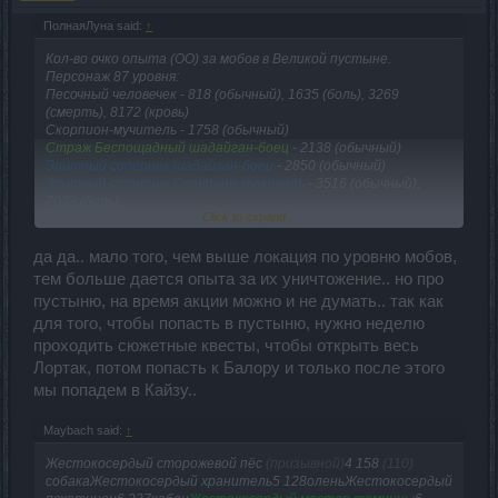
ПолнаяЛуна said:
↑
Кол-во очко опыта (ОО) за мобов в Великой пустыне.
Персонаж 87 уровня:
Песочный человечек - 818 (обычный), 1635 (боль), 3269
(смерть), 8172 (кровь)
Скорпион-мучитель - 1758 (обычный)
Страж Беспощадный шадайган-боец
- 2138 (обычный)
Элитный соперник шадайган-боец
- 2850 (обычный)
Элитный соперник Скорпион-мучитель
- 3516 (обычный),
7032 (боль)
Click to expand...
Часовой Хепри
- 8552 (обычный)
Асар
- 30218 (обычный), 60435 (боль)
Как видно на боли за моба дают в 2 раза больше ОО, на
да да.. мало того, чем выше локация по уровню мобов,
смерти в 4, а на крови в 10!
тем больше дается опыта за их уничтожение.. но про
пустыню, на время акции можно и не думать.. так как
для того, чтобы попасть в пустыню, нужно неделю
проходить сюжетные квесты, чтобы открыть весь
Лортак, потом попасть к Балору и только после этого
мы попадем в Кайзу..
Maybach said:
↑
Жестокосердый сторожевой пёс
(призывной)
4 158
(110)
собакаЖестокосердый хранитель5 128оленьЖестокосердый