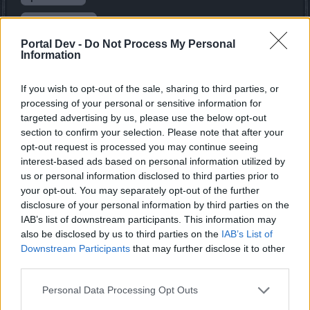
Spoiler:
Лучник
Spoiler:
Маг
Portal Dev -
Do Not Process My Personal
Information
PS по рунам, что носить\прокачивать и в какой
If you wish to opt-out of the sale, sharing to third parties, or
последовательности выбирайте сами, в данном
processing of your personal or sensitive information for
посте просто моё мнение\игровой опыт,
который не является абсолютом. Главный посыл
targeted advertising by us, please use the below opt-out
всего поста по рунам — пункт 1.
Основные руны
.
section to confirm your selection. Please note that after your
Last edited:
Jan 25, 2023
opt-out request is processed you may continue seeing
interest-based ads based on personal information utilized by
Jan 31, 2022
us or personal information disclosed to third parties prior to
VladmirEST
,
Maksar
,
nika
and
3 others
like this.
your opt-out. You may separately opt-out of the further
disclosure of your personal information by third parties on the
IAB’s list of downstream participants. This information may
Vladimirg
also be disclosed by us to third parties on the
IAB’s List of
Active Author
Downstream Participants
that may further disclose it to other
third parties.
В Телеполос, необходимо взять, но не сдавать квест
Personal Data Processing Opt Outs
Грязная война (5/8).