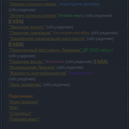
"Зимнее солнцестояние"
Новогодняя-декабрь
(обсуждение)
"Летнее солнцестояние"
Летняя-июль
(обсуждение)
[
ГАЙД
]
"Звёздное золото"
(обсуждение)
"Праздник призраков"
Хэллоуин-октябрь
(обсуждение)
"Заражённая канализация кингсхилла"
(обсуждение)
[
ГАЙД
]
"Праздничный фестиваль Драконии"
ДР DSO-август
(обсуждение)
"Праздник весны"
Весенняя
(обсуждение) [
ГАЙД
]
"Возвращение Драгана"
(обсуждение)
"Жадность контрабандистов"
Иномантная
(обсуждение)
"День премиума"
(обсуждение)
Персонажи:
"Воин дракона"
"Маг"
"Следопыт"
"Паромеханист"