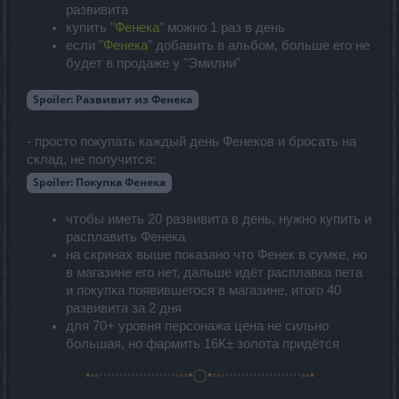
развивита
купить "
Фенека
" можно 1 раз в день
если "
Фенека
" добавить в альбом, больше его не
будет в продаже у "Эмилии"
Spoiler:
Развивит из Фенека
- просто покупать каждый день Фенеков и бросать на
склад, не получится:
Spoiler:
Покупка Фенека
чтобы иметь 20 развивита в день, нужно купить и
расплавить Фенека
на скринах выше показано что Фенек в сумке, но
в магазине его нет, дальше идёт расплавка пета
и покупка появившегося в магазине, итого 40
развивита за 2 дня
для 70+ уровня персонажа цена не сильно
большая, но фармить 16К± золота придётся
•◦◦·∙·∙·∙·∙·∙·∙·∙·∙·∙·∙◦◦•◯•◦◦·∙·∙·∙·∙·∙·∙·∙·∙·∙·∙◦◦•