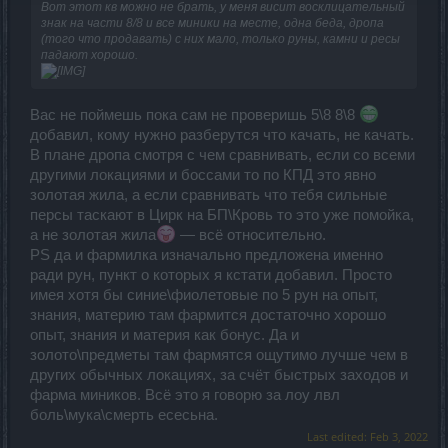
Вот этот кв можно не брать, у меня висит восклицательный
знак на части 8/8 и все миники на месте, одна беда, дропа
(того что продавать) с них мало, только руны, камни и ресы
падают хорошо.
Вас не поймешь пока сам не проверишь 5\8 8\8
добавил, кому нужно разберутся что качать, не качать.
В плане дропа смотря с чем сравнивать, если со всеми
другими локациями и боссами то по КПД это явно
золотая жила, а если сравнивать что тебя сильные
персы таскают в Цирк на БП\Кровь то это уже помойка,
а не золотая жила
— всё относительно.
PS да и фармилка изначально предложена именно
ради рун, пункт о которых я кстати добавил. Просто
имея хотя бы синие\фиолетовые по 5 рун на опыт,
знания, материю там фармится достаточно хорошо
опыт, знания и материя как бонус. Да и
золото\предметы там фармятся ощутимо лучше чем в
других обычных локациях, за счёт быстрых заходов и
фарма миников. Всё это я говорю за лоу лвл
боль\мука\смерть есесьна.
Last edited:
Feb 3, 2022