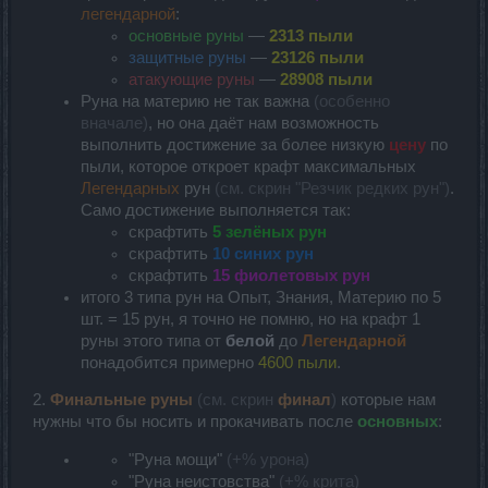
легендарной
:
основные руны
—
2313 пыли
защитные руны
—
23126 пыли
атакующие руны
—
28908 пыли
Руна на материю не так важна
(особенно
вначале)
, но она даёт нам возможность
выполнить достижение за более низкую
цену
по
пыли, которое откроет крафт максимальных
Легендарных
рун
(см. скрин "Резчик редких рун")
.
Само достижение выполняется так:
скрафтить
5 зелёных рун
скрафтить
10 синих рун
скрафтить
15 фиолетовых рун
итого 3 типа рун на Опыт, Знания, Материю по 5
шт. = 15 рун, я точно не помню, но на крафт 1
руны этого типа от
белой
до
Легендарной
понадобится примерно
4600 пыли
.
2.
Финальные руны
(см. скрин
финал
)
которые нам
нужны что бы носить и прокачивать после
основных
:
"Руна мощи"
(+% урона)
"Руна неистовства"
(+% крита)