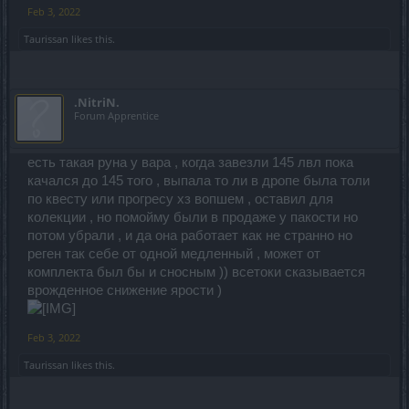
Feb 3, 2022
Taurissan
likes this.
.NitriN.
Forum Apprentice
есть такая руна у вара , когда завезли 145 лвл пока
качался до 145 того , выпала то ли в дропе была толи
по квесту или прогресу хз вопшем , оставил для
колекции , но помойму были в продаже у пакости но
потом убрали , и да она работает как не странно но
реген так себе от одной медленный , может от
комплекта был бы и сносным )) всетоки сказывается
врожденное снижение ярости )
Feb 3, 2022
Taurissan
likes this.