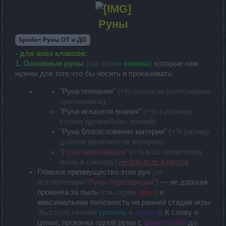
Руны
Spoiler:
Руны ОТ и ДО
- для всех классов:
1.
Основные руны
(см. скрин
основа
)
которые нам
нужны для того что бы носить и прокачивать:
"Руна познания"
(+% опыта за уничтожение
противников)
"Руна искателя знания"
(+% к размеру
стопки древнейших знаний)
"Руна благословения материи"
(+% размер
добычи фрагментов материи)
"Руна перезарядки"
(+% восстановления
маны в секунду)
не для всех классов
Главное преимущество этих рун
(за
исключением
"Руны перезарядки"
)
— не дорогая
прокачка за пыль
(см. скрин
цена
)
и
максимальная полезность на ранней стадии игры
(быстрее качаем
уровень
и
знания
)
. К слову о
ценах, прокачка одной руны с
фиолетовой
до