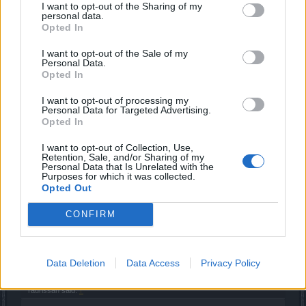
Jan 31, 2022
I want to opt-out of the Sharing of my
personal data.
VladmirEST
and
Taurissan
like this.
Opted In
I want to opt-out of the Sale of my
Personal Data.
Taurissan
Opted In
Forum Great Master
I want to opt-out of processing my
Personal Data for Targeted Advertising.
Вот этот кв можно не брать, у меня висит
Opted In
восклицательный знак на части 8/8 и все миники на
месте, одна беда, дропа (того что продавать) с них
I want to opt-out of Collection, Use,
мало, только руны, камни и ресы падают хорошо.
Retention, Sale, and/or Sharing of my
Personal Data that Is Unrelated with the
Purposes for which it was collected.
Last edited:
Feb 1, 2022
Opted Out
Feb 1, 2022
CONFIRM
Maybach
Padavan
Data Deletion
Data Access
Privacy Policy
Taurissan said:
↑