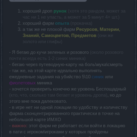
хороший дроп
рунок
(хотя это рандом, может за
час ни 1 не упасть, а может за 5 минут 4+ шт.)
хороший фарм
опыта
(прокачка)
а так же не плохой фарм
Ресурсов, Материи,
Знаний, Самоцветов, Предметов
(они же
золото или глифы)
- Я бегаю до кучи зеленых и розового
(около розового
почти всегда есть 1-2 синих миника)
- бегаю через путеводную-карту на боль\мука\смерть
- так же, на этой карте идеально выполнять
ежедневные задания на убийство 5\10
синих
или
фиолетовых
миника
- хочется проверить конечно же уровень Беспощадный
(кто, что, сколько там бегает и уровень дропа)
, но до
этого мне пока далековато.
- в игре нет ни одной локации по удобству и количеству
фарма сконцентрированного практически в точке на
небольшой карте ИМХО
-
важно:
этот фарм не работает если войти в локацию
в пати с игроком\игроками у которых пройдены