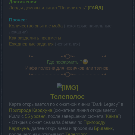
Достижения:
Лорды демоны и титул "Повелитель"
[ГАЙД]
Прочее:
Количество опыта с моба
(некоторые начальные
локации)
Как разделить предметы
Ежедневные задания
(испытания)
•◦◦·∙·∙·∙·∙·∙·∙·∙·∙·∙·∙◦◦•◯•◦◦·∙·∙·∙·∙·∙·∙·∙·∙·∙·∙◦◦•
Где пофармить ?
Инфа полезна для новичков или твинов.
•◦◦·∙·∙·∙·∙·∙·∙·∙·∙·∙·∙◦◦•◯•◦◦·∙·∙·∙·∙·∙·∙·∙·∙·∙·∙◦◦•
Телеполос
Карта открывается по сюжетной линии "Dark Legacy" в
Пригороде Кардхуна
(сюжетная линия открывается
и\или с
55 уровня
, после завершения сюжета "
Кайза
")
- Открыв сюжет сначала бегаем по
Пригороду
Кардхуна
, далее открываем и проходим
Бригавик
,
после чего нам открывают
Телеполос