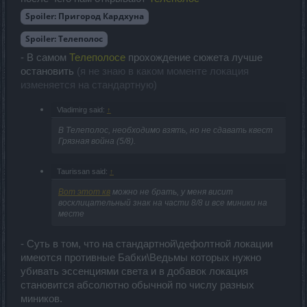
Spoiler:
Пригород Кардхуна
Spoiler:
Телеполос
- В самом
Телеполосе
прохождение сюжета лучше
остановить
(я не знаю в каком моменте локация
изменяется на стандартную)
Vladimirg said:
↑
В Телеполос, необходимо взять, но не сдавать квест
Грязная война (5/8).
Taurissan said:
↑
Вот этот кв
можно не брать, у меня висит
восклицательный знак на части 8/8 и все миники на
месте
- Суть в том, что на стандартной\дефолтной локации
имеются противные Бабки\Ведьмы которых нужно
убивать эссенциями света и в добавок локация
становится абсолютно обычной по числу разных
миников.