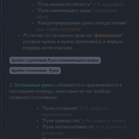
"Руна жизнеспособности"
(+% здоровья)
"Руна изменяющего миры"
(групповая
руна)
"Концентрированная руна солнцестояния"
(см. скрин
топ руна
)
Я считаю это основные руны из "
финальных
"
которые нужны и нужно прокачивать в первую
очередь всем классам.
Spoiler:
групповая Руна изменяющего миры
Spoiler:
Снежинка - Руна
3.
Остальные руны
собираются и прокачиваются в
последнюю очередь, некоторые из них вообще
спорные\ситуативные:
"Руна ускорения"
(+% скорость
перемещения)
"Руна проворства"
(+% скорость атаки)
"Руна непоколебимости"
(+% прочность
доспехов)