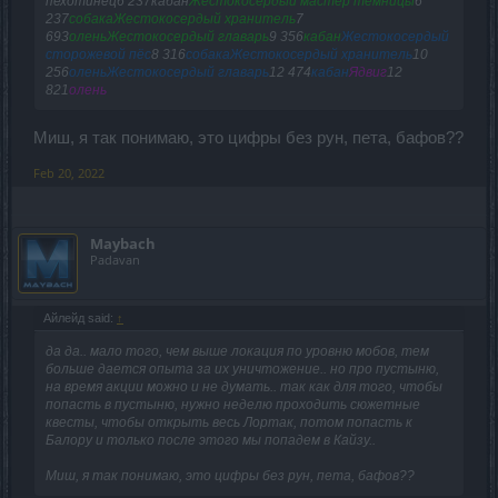
пехотинец6 237кабан
Жестокосердый мастер темницы
6
237
собакаЖестокосердый хранитель
7
693
оленьЖестокосердый главарь
9 356
кабан
Жестокосердый
сторожевой пёс
8 316
собакаЖестокосердый хранитель
10
256
оленьЖестокосердый главарь
12 474
кабан
Ядвиг
12
821
олень
Миш, я так понимаю, это цифры без рун, пета, бафов??
Feb 20, 2022
Maybach
Padavan
Айлейд said:
↑
да да.. мало того, чем выше локация по уровню мобов, тем
больше дается опыта за их уничтожение.. но про пустыню,
на время акции можно и не думать.. так как для того, чтобы
попасть в пустыню, нужно неделю проходить сюжетные
квесты, чтобы открыть весь Лортак, потом попасть к
Балору и только после этого мы попадем в Кайзу..
Миш, я так понимаю, это цифры без рун, пета, бафов??