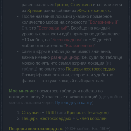
равен скелетам
Гротов
,
Стоункипа
и т.п. или змея
из
Храмов
равна собаке из
Жестокосердых
.
После названия локации указано примерное
количество мобов на сложности "
Болезненный
",
Бп.
это "
Беспощадный
". Вообще на каждый
уровень сложности идёт примерное добавление
+10 мобов, на "
Беспощадном
" от +30 до +60
мобов относительно "
Болезненного
"
сами цифры в таблицах не имеют значения,
важна именно
разница цифр
, т.е. судя по таблице
можно понять что самая жирная локация
(из
таблиц)
по опыту это
Пещеры жестокосердых
.
Размер\форма локации, скорость и удобство
фарма — это уже каждый выбирает сам.
Моё мнение:
посмотрев таблицу и побегав по
локациям, вижу 2 классные связки локаций
(где удобно
менять локации через
Путеводную карту
)
Стоункип
+
ПЛШ
(или
Крепость Тегансуол
)
Пещеры жестокосердых
+
Склеп королей
Пещеры жестокосердых
:
(400+ мобов, Бп. 460+)