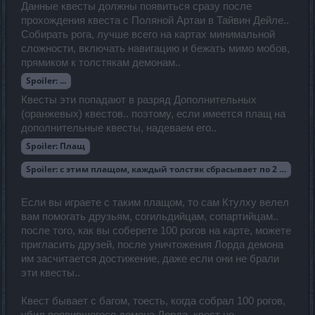
Данные квесты должны появиться сразу после
прохождения квеста с Поляной Артаи в Тайвин Дейле..
Собирать рога, лучше всего на картах минимальной
сложности, включать навигацию и бежать мимо мобов,
прямиком к толстякам демонам..
Spoiler:
...
Квесты эти попадают в разряд Дополнительных
(оранжевых) квестов.. поэтому, если имеется плащ на
дополнительные квесты, надеваем его..
Spoiler:
Плащ
Spoiler:
с этим плащом, каждый толстяк сбрасывает по 2 рога..
Если вы играете с таким плащом, то сам Ктулху велел
вам помогать друзьям, согильдийцам, сопартийцам..
после того, как вы соберете 100 рогов на карте, можете
пригласить друзей, после уничтожения Лорда демона
им засчитается достижение, даже если они не брали
эти квесты..
Квест бывает с багом, тоесть, когда собрал 100 рогов,