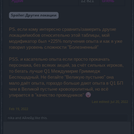
Ядвиг
12 821
олень
Spoiler:
Другие локации
PS. если кому интересно сравнить\замерить другие
локации\мобов относительно этой таблицы, мой
модификатор был +225% получения опыта и как я уже
говорил уровень сложности "Болезненный"
PSS. и касательно опыта если просто прокачать
персонажа, без всяких акций, за счёт сильных игроков,
то бегать лучше Q1 Междумирие Гриммедж
Беспощадный. Не бегайте "Великую пустыню" она
мало даёт опыта, гораздо больше дают опыта в Q1 БП
чем в Великой пустыне кровопролитный, но всё
упирается в "качество проводников"
Last edited:
Jul 20, 2022
Feb 19, 2022
nika
and
Айлейд
like this.