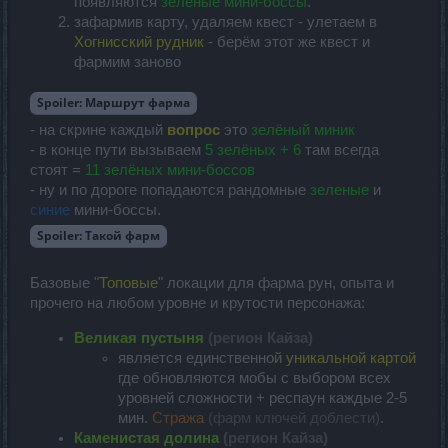
появляются
зелёные мини-боссы
.
зафармив карту, удаляем квест - улетаем в
Хогнисский рудник
- берём этот же квест и
фармим заново
Spoiler:
Маршрут фарма
- на скрине каждый
вопрос
это
зелёный миник
- в конце пути вызываем
5 зелёных + 6
там всегда
стоят =
11 зелёных мини-боссов
- ну и по дороге попадаются рандомные
зеленые
и
синие
мини-боссы.
Spoiler:
Такой фарм
Базовые "
Топовые
" локации для фарма рун, опыта и
прочего на любом уровне и крутости персонажа:
Великая пустыня
(регион Кайза)
является единственной
уникальной картой
где обновляются мобы с выбором всех
уровней сложности + респаун каждые 2-5
мин.
Стража
(фарм ключей доблести)
.
Каменистая долина
(регион Кайза)