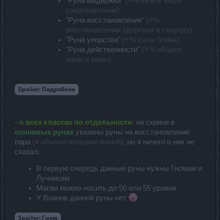
"Руна выдержки"
(+% на все виды
сопротивления)
"Руна восстановления"
(+%
восстановления здоровья в секунду)
"Руна упорства"
(+% силы блока)
"Руна действенности"
(+% общего
запаса маны)
Spoiler:
Подробнее
- о всех классах по отдельности:
на скрине в
основных рунах
указаны руны на восстановление
пара
(я обычно называю маной)
, но я ничего о них не
сказал:
В первую очередь данные руны нужны Гномам и
Лучникам
Магам можно носить до 50 или 55 уровня
У Воинов данной руны нет
Spoiler:
Гном