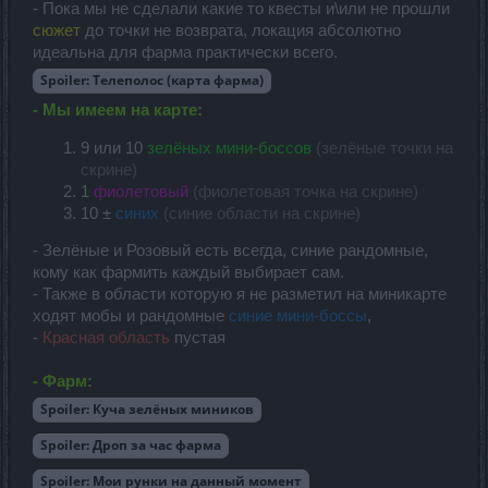
- Пока мы не сделали какие то квесты и\или не прошли
сюжет
до точки не возврата, локация абсолютно
идеальна для фарма практически всего.
Spoiler:
Телеполос (карта фарма)
- Мы имеем на карте:
9 или 10
зелёных мини-боссов
(зелёные точки на
скрине)
1
фиолетовый
(фиолетовая точка на скрине)
10 ±
синих
(синие области на скрине)
- Зелёные и Розовый есть всегда, синие рандомные,
кому как фармить каждый выбирает сам.
- Также в области которую я не разметил на миникарте
ходят мобы и рандомные
синие мини-боссы
,
-
Красная область
пустая
- Фарм:
Spoiler:
Куча зелёных миников
Spoiler:
Дроп за час фарма
Spoiler:
Мои рунки на данный момент