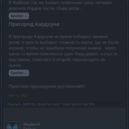
В Файборо так же бывает появление сразу четырех
демонов Лордов после сбора рогов..
Spoiler:
...
Пригород Кардхуна
В пригороде Кардхуна не нужно собирать никаких
рогов, я просто выбирал сложность карты, где не было
игроков, чтобы не перебили получение ачивки.. через
какое то время появляется один Лорд демон, и спустя
еще время, появляется второй, перезаходить не
нужно..
Spoiler:
...
Приятного прохождения достижений!!!
Feb 13, 2022
Maybach
,
MENTOL
,
OopsFoos
and
1 other person
like this.
Maybach
Padavan