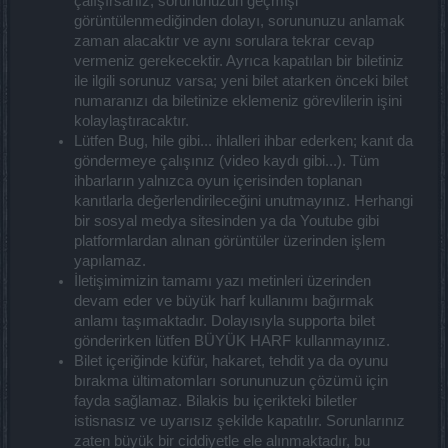
çalışırsanız, sorununuzun geçmişi
görüntülenmediğinden dolayı, sorununuzu anlamak
zaman alacaktır ve aynı sorulara tekrar cevap
vermeniz gerekecektir. Ayrıca kapatılan bir biletiniz
ile ilgili sorunuz varsa; yeni bilet atarken önceki bilet
numaranızı da biletinize eklemeniz görevlilerin işini
kolaylaştıracaktır.
Lütfen Bug, hile gibi... ihlalleri ihbar ederken; kanıt da
göndermeye çalışınız (video kaydı gibi...). Tüm
ihbarların yalnızca oyun içerisinden toplanan
kanıtlarla değerlendirileceğini unutmayınız. Herhangi
bir sosyal medya sitesinden ya da Youtube gibi
platformlardan alınan görüntüler üzerinden işlem
yapılamaz.
İletişimimizin tamamı yazı metinleri üzerinden
devam eder ve büyük harf kullanımı bağırmak
anlamı taşımaktadır. Dolayısıyla supporta bilet
gönderirken lütfen BÜYÜK HARF kullanmayınız.
Bilet içeriğinde küfür, hakaret, tehdit ya da oyunu
bırakma ültimatomları sorununuzun çözümü için
fayda sağlamaz. Bilakis bu içerikteki biletler
istisnasız ve uyarısız şekilde kapatılır. Sorunlarınız
zaten büyük bir ciddiyetle ele alınmaktadır, bu