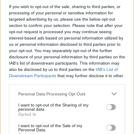
İşlem yapılmak üzere ilgili
Support
personeline
If you wish to opt-out of the sale, sharing to third parties, or
yönlendirildiğini,
processing of your personal or sensitive information for
İşlemi ve gönderinizi daha sonradan araştırmanız
targeted advertising by us, please use the below opt-out
veya aynı konuda tekrar başvurmanız halinde
section to confirm your selection. Please note that after your
kullanılmak üzere bir e-bilet numarasının size
opt-out request is processed you may continue seeing
verildiğini bildirir.
interest-based ads based on personal information utilized by
Özellikle bu onay mesajı alındığında size gönderilen
E-Bilet
us or personal information disclosed to third parties prior to
(Tıcket)
numarasını saklayınız. Bu numarayı aynı konunun
your opt-out. You may separately opt-out of the further
akibetini sormak istediğinizde veya aynı konuda yeni bir
disclosure of your personal information by third parties on the
mesaj gönderdiğinizde göndereceğiniz e-posta iletisinde
IAB’s list of downstream participants. This information may
bildiriniz.
also be disclosed by us to third parties on the
IAB’s List of
Support
hattına gönderdiğiniz
E-Posta
iletilerinde oyundaki
Downstream Participants
that may further disclose it to other
ID numaranızı
ve
oyuncu nickinizi
belirtmeyi, probleminizi
third parties.
kısa ve öz cümleler kurarak ifade etmeyi unutmayınız.
Personal Data Processing Opt Outs
Gönderileriniz diğer gönderi mesajları da dikkate alınarak
sırayla cevaplanmaktadır. Eğer bir e-posta iletinize henüz
I want to opt-out of the Sharing of my
cevap alamadıysanız iletinize henüz sıra gelmemiş olabilir.
personal data.
Eğer iletiniz iki haftadan daha uzun süre içerisinde
Opted In
yanıtlanmazsa size verilen bilet numarasını da ekleyerek
I want to opt-out of the Sale of my
tekrar e-posta gönderebilirsiniz.
Personal Data.