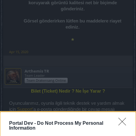
koruyarak görüntü kalitesi net bir biçimde
gönderiniz.
Görsel gönderirken lütfen bu maddelere riayet
ediniz.
*
Apr 15, 2020
Arthemis TR
Team Leader
Team Drakensang Online
Bilet (Ticket) Nedir ? Ne İşe Yarar ?
Oyuncularımız, oyunla ilgili teknik destek ve yardım almak
için
Support
'a e-posta gönderdiğinde bir cevap mesajı
alıyorlar. Bu cevap mesajı;
Portal Dev -
Do Not Process My Personal
Gönderdiğiniz e-posta iletisinin Bigpoint
Support
Information
merkezine ulaştığını,