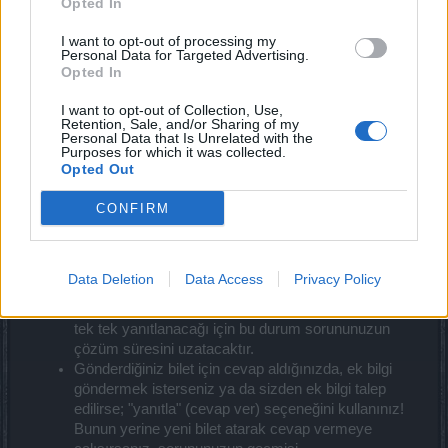
Opted In
Apr 15, 2020
I want to opt-out of processing my
Personal Data for Targeted Advertising.
Menekşe
Opted In
Moderator
Team Drakensang Online
I want to opt-out of Collection, Use,
Retention, Sale, and/or Sharing of my
Support Birimine Ticket (Bilet) Gönderme
Personal Data that Is Unrelated with the
Purposes for which it was collected.
Opted Out
Support
, oyunla ilgili soru ve sorunlarınıza destek vermek
için oluşturulan bir birimdir ve supporta bilet gönderirken
CONFIRM
uyulması gereken belli başlı bazı kurallar vardır. Bu kurallar
şu şekilde sıralanabilir:
Data Deletion
Data Access
Privacy Policy
Lütfen aynı konu hakkında birden fazla bilet
göndermeyiniz! Aynı içerikte oluşturulan biletler de
tek tek yanıtlanacağı için bu durum sorununuzun
çözüm süresini uzatacaktır.
Gönderdiğiniz bilet için cevap aldığınızda, ek bilgi
göndermek isterseniz ya da sizden ek bilgi talep
edilirse; "yanıtla" (cevap ver) seçeneğini kullanınız!
Bunun yerine yeni bilet atarak cevap vermeye