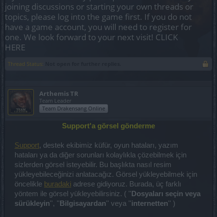
joining discussions or starting your own threads or
topics, please log into the game first. If you do not
have a game account, you will need to register for
one. We look forward to your next visit!
CLICK
HERE
Thread Status:
Not open for further replies.
Arthemis TR
Team Leader
Team Drakensang Online
Support'a görsel gönderme
Support
, destek ekibimiz küfür, oyun hataları, yazım
hataları ya da diğer sorunları kolaylıkla çözebilmek için
sizlerden görsel isteyebilir. Bu başlıkta nasıl resim
yükleyebileceğinizi anlatacağız. Görsel yükleyebilmek için
öncelikle
buradaki
adrese gidiyoruz. Burada, üç farklı
yöntem ile görsel yükleyebilirsiniz. ( ''
Dosyaları seçin veya
sürükleyin
'', ''
Bilgisayardan
'' veya ''
internetten
'' )