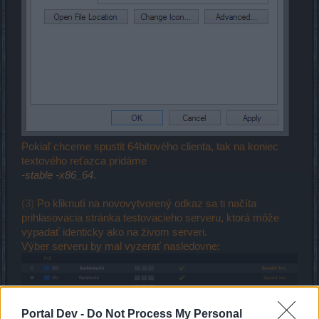
Pokiaľ chceme spustit 64bitového clienta, tak na koniec
textového reťazca pridáme
-stable -x86_64
.
(3)
Po kliknutí na novovytvorený odkaz sa ti načíta
prihlasovacia stránka testovacieho serveru, ktorá môže
vypadať identicky ako na živom serveri.
Výber serveru by mal vyzerať nasledovne:
Portal Dev -
Do Not Process My Personal