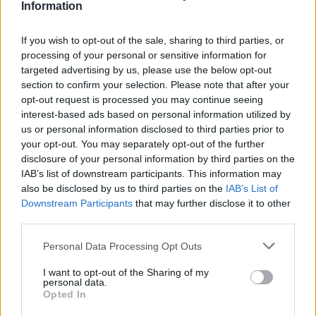
Last edited by moderator:
Sep 9, 2019
Information
Sep 2, 2019
If you wish to opt-out of the sale, sharing to third parties, or
jesper_hamburg
likes this.
processing of your personal or sensitive information for
targeted advertising by us, please use the below opt-out
section to confirm your selection. Please note that after your
Ares
opt-out request is processed you may continue seeing
Advanced
interest-based ads based on personal information utilized by
us or personal information disclosed to third parties prior to
Bežná údržba pri problémoch s DSO
your opt-out. You may separately opt-out of the further
disclosure of your personal information by third parties on the
Jak provést běžnou údržbu při potížích s DSO?
IAB’s list of downstream participants. This information may
1) Stlačte najednou klávesy "Ctrl" + "Shift" + "Esc" a ve
also be disclosed by us to third parties on the
IAB’s List of
správci úloh přejděte na záložku "Procesy". Zkontrolujte, že
Downstream Participants
that may further disclose it to other
není spuštěný proces "dro_client.exe" resp. "thinclient.exe"
third parties.
a pokud jsou, ukončete je.
2) Stlačte "Win klávesa" + "r". Do pole zadáte "%temp%" a
Personal Data Processing Opt Outs
potvrdíte. Typicky budete v adresáři "C:\Users\jméno účtu
ve Windows\AppData\Local\Temp", kde bude složka
I want to opt-out of the Sharing of my
personal data.
"DSOClient" a tu celou smažte.
Opted In
3) Odinstalujte klienta "Všechny programy > Drakensang
Online > Uninstall" a počkejte, až se dokončí odinstalace.