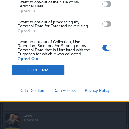
I want to opt-out of the Sale of my
4) Promažte DNS cache. Opět "Win klávesa" + "r", do pole
Personal Data.
pro spuštění napište "cmd" a potvrďte. Vyskočí černé okno
Opted In
(DOS příkazová řádka). Tam napište "ipconfig -flushdns" a
opět potvrdit.
I want to opt-out of processing my
Personal Data for Targeted Advertising.
5) Restartujte PC. Následně proveďte opětovnou instalaci
Opted In
nově staženého klienta zde:
http://www.drakensang.com/community/download
I want to opt-out of Collection, Use,
Retention, Sale, and/or Sharing of my
Tento postup by měl vyřešit většinu běžných potíží s DSO.
Personal Data that Is Unrelated with the
Purposes for which it was collected.
Opted Out
Jak vymazat cache hry?
Ukončete hru. Stlačte "Win klávesa" + "r". Do pole zadáte
CONFIRM
"
%temp%
" a potvrdíte. Typicky budete v adresáři
"C:\Users\jméno účtu ve Windows\AppData\Local\Temp",
kde bude složka "
DSOClient
" a tu celou smažte.
Data Deletion
Data Access
Privacy Policy
Last edited:
Sep 9, 2019
Sep 9, 2019
Ares
Advanced