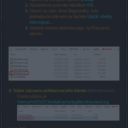
Nasledovne potvrdte tlačidlom
OK
.
Otvorí sa vám okno diagnostiky, kde
jednoducho kliknete na tlačidlo
Uložiť všetky
informácie...
Vyberte miesto uloženia napr. na Pracovnú
plochu.
4. Súbor záznamu prihlasovacieho klienta
(thinclient.exe)
Cesta súboru je
%temp%\DSOClient\dlcache\logfiles\thinclient.log