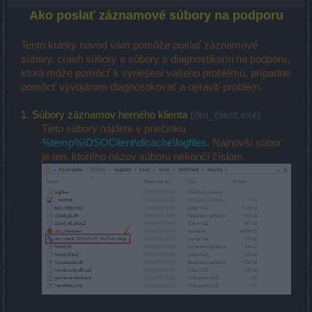
Ako poslať záznamové súbory na podporu
Tento krátky návod vám pomôže poslať záznamové
súbory, crash súbory a súbory s diagnostikami na podporu,
ktorá môže pomôcť k vyriešení vašeho problému, prípadne
pomôcť vývojárom diagnostikovať a opraviť problém.
1. Súbory záznamov herného klienta
(dro_client.exe)
Tieto súbory nájdete v priečinku
%temp%\DSOClient\dlcache\logfiles
. Najnovší súbor
je ten, ktorého názov súboru nekončí číslom.