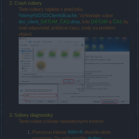
2. Crash súbory
Tieto súbory nájdete v priečinku
%temp%\DSOClient\dlcache
. Vyhľadajte súbor
dro_client_
DÁTUM
_
ČAS
.dmp
, kde
DÁTUM
a
ČAS
by
mali odpovedať približne času, kedy sa problém
objavil.
3. Súbory diagnostiky
Tento súbor získate nasledovnými krokmi:
Pomocou kláves
WIN+R
otvoríte okno
spustenia. Do poľa napíšte
dxdiag
.