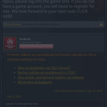
topics, please log into the game first. If you do not
have a game account, you will need to register for
one. We look forward to your next visit!
CLICK
HERE
Thread Status:
Not open for further replies.
Nebula
Community Team
Team Drakensang Online
V tomto vlákne sa nachádzajú technické návody ku hre a
riešenia niektorých chýb.
Ako sa dostanem na Test Server?
Bežná údržba pri problémoch s DSO
Ako poslať záznamové súbory na podporu
Minimálne požiadavky
Last edited by moderator:
Sep 14, 2019
Sep 2, 2019
jesper_hamburg
likes this.