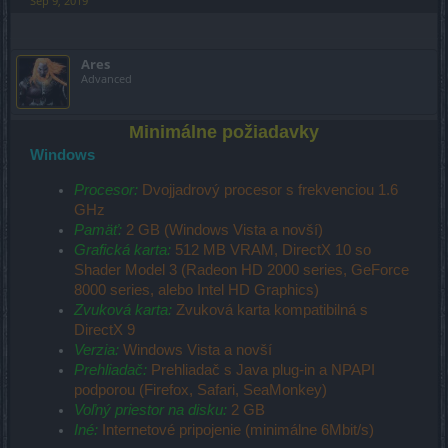
Sep 9, 2019
Ares
Advanced
Minimálne požiadavky
Windows
Procesor:
Dvojjadrový procesor s frekvenciou 1.6
GHz
Pamäť:
2 GB (Windows Vista a novší)
Grafická karta:
512 MB VRAM, DirectX 10 so
Shader Model 3 (Radeon HD 2000 series, GeForce
8000 series, alebo Intel HD Graphics)
Zvuková karta:
Zvuková karta kompatibilná s
DirectX 9
Verzia:
Windows Vista a novší
Prehliadač:
Prehliadač s Java plug-in a NPAPI
podporou (Firefox, Safari, SeaMonkey)
Voľný priestor na disku:
2 GB
Iné:
Internetové pripojenie (minimálne 6Mbit/s)