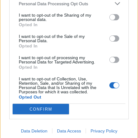
Техническое обслуживание заканчивается в 10:00
Personal Data Processing Opt Outs
(приблизительное время)
I want to opt-out of the Sharing of my
Все время указано в CEST. (Время начала и окончания
personal data.
техобслуживания может быть изменено)
Opted In
Кроме того, есть два дополнительных изменения,
I want to opt-out of the Sale of my
основанных на отзывах сообщества:
Personal Data.
Opted In
Событие "Спуск в руины предков": требования к
индикатору прохождения были снижены на
I want to opt-out of processing my
Personal Data for Targeted Advertising.
треть.
Opted In
Древние драконы (питомец): эффект бонуса ко
всему опыту был заменен на более полезный.
I want to opt-out of Collection, Use,
Драконы с когтями: наносят +6% урона;
Retention, Sale, and/or Sharing of my
Personal Data that Is Unrelated with the
снижают сопротивление огню босса на
Purposes for which it was collected.
15% Магические драконы: увеличивают
Opted Out
критическое значение на +6%; снижают
сопротивление магии босса на 15%
CONFIRM
Драконы душ: : скорость атаки на +4%;
снижают броню босса на 8%
Крылья силы: урон +18%; автоматическое
Data Deletion
Data Access
Privacy Policy
получение драгоценных камней
Крылья мудрости: увеличивают