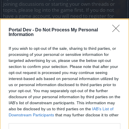
joining discussions or starting your own threads or
topics, please log into the game first. If you do not
have a game account, you will need to register for
one. We look forward to your next visit!
CLICK
HERE
Portal Dev -
Do Not Process My Personal
Information
Thread Status:
Not open for further replies.
If you wish to opt-out of the sale, sharing to third parties, or
processing of your personal or sensitive information for
Tang San
Team Leader
targeted advertising by us, please use the below opt-out
Team Drakensang Online
section to confirm your selection. Please note that after your
opt-out request is processed you may continue seeing
Здравствуйте, Heroes of Dracania!
interest-based ads based on personal information utilized by
us or personal information disclosed to third parties prior to
Завтра, 21 февраля 2025г серверы будут обновлены.
your opt-out. You may separately opt-out of the further
Мы рады представить вам новый сезонный абонемент
disclosure of your personal information by third parties on the
на мероприятия: Второй сезон и Лигу охотников за
IAB’s list of downstream participants. This information may
удачей.
also be disclosed by us to third parties on the
IAB’s List of
Downstream Participants
Расписание выглядит следующим образом:
that may further disclose it to other
Обратный отсчет начинается в 08:00
third parties.
Техническое обслуживание начинается в 08:30