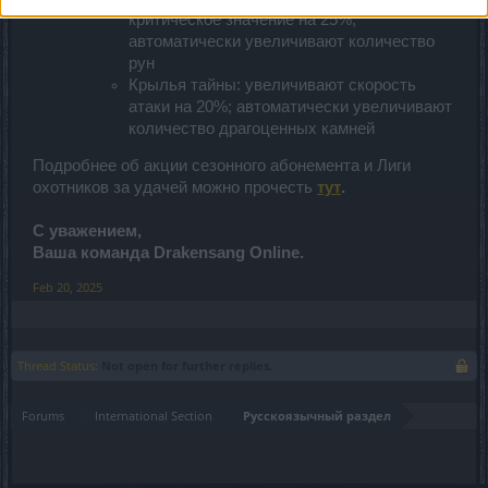
критическое значение на 25%;
автоматически увеличивают количество
рун
Крылья тайны: увеличивают скорость
атаки на 20%; автоматически увеличивают
количество драгоценных камней
Подробнее об акции сезонного абонемента и Лиги
охотников за удачей можно прочесть
тут
.
С уважением,
Ваша команда Drakensang Online.
Feb 20, 2025
Thread Status:
Not open for further replies.
Forums
International Section
Русскоязычный раздел