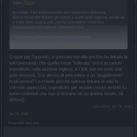
Salve
7Kana
,
ho editato il tuo post mettendo uno screenshot dell'arma.
Non è consentito linkare siti esterni a quelli della bigpoint, anche se
si tratta della pagina wiki, perché potrebbero contenere
pagine/pubblicità malevoli contenenti virus.
Per il futuro confido nella vostra collaborazione.
Click to expand...
Buona serata e buon game.
Grazie per l'appunto, in passato talvolta anch'io ho linkato la
wiki pensando che quella fosse "tollerata" (mi è accaduto
soprattutto nella sezione inglese, e i link non mi sono mai
stati rimossi). Si è deciso di procedere a un "irrigidimento"
in tal senso? Lo chiedo perchè spesso linkare la wiki fa
comodo parecchio, soprattutto per aiutare i nuovi arrivati (ci
sono contenuti che non si trovano nè su questo forum, né
altrove).
Last edited:
Jan 29, 2020
Jan 29, 2020
DreamWill
likes this.