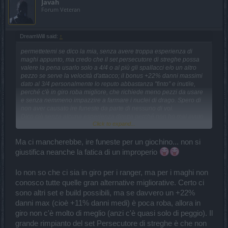
Javah
Forum Veteran
DreamWill said:
↑
permettetemi se dico la mia, senza avere troppa esperienza di
maghi appunto, ma credo che il set persecutore di streghe possa
valere la pena usarlo solo a 4/4 o al più gli spallacci e/o un altro
pezzo se serve la velocità d'attacco; il bonus +22% danni massimi
dato al 3/4 personalmente lo reputo abbastanza "finto" e inutile,
perché c'è in giro roba migliore, che richiede meno pezzi da usare
e senza nemmeno impazzire a farmare i nuclei di drago. Spero di
non aver causato ire funeste da parte di nessuno di voi.
Dico ciò senza alcuna esperienza diretta perché non ho mai avuto
Click to expand...
la cintura e non ho mai potuto testarlo davvero, in compenso però
ho provato il mantello fine della cupidigia che dava +29% sui danni
massimi e l'ho trovato assolutamente insignificante il boost ai
Ma ci mancherebbe, ire funeste per un giochino... non si
danni, mi sono reso conto molto di più del rischio di morte
giustifica neanche la fatica di un improperio
nettamente superiore causa 0 difese (sarà forse perché era t0,
anche se alzarlo significa guadagnare solo una manciata di vita),
Io non so che ci sia in giro per i ranger, ma per i maghi non
quindi l'ho tolto dopo 2-3 giri.
conosco tutte quelle gran alternative migliorative. Certo ci
sono altri set e build possibili, ma se davvero un +22%
danni max (cioè +11% danni medi) è poca roba, allora in
giro non c'è molto di meglio (anzi c'è quasi solo di peggio). Il
grande rimpianto del set Persecutore di streghe è che non