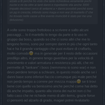
alzato a t6 perchè ho visto che tanto richiedeva veramente pochi
nuclei e mi da oltre ai tanti danni e rispettabile vita anche 3000
impatto decisivo! cerco di settarmi a + danni possibili perchè sono
un pg in crescita, infondo sono maga e non war (il mantello t7 che
ho trovato nelle casse a fine evento invincibili è stato per me una
delusione).
A volte sono troppo frettoloso a scrivere e salto alcuni
passaggi… Io il mantello lo tengo da parte e lo uso in
gruppo dai boss, quando so che ci sono altri che me lo
tengono fermo, sono pur sempre danni in più che ogni tanto
hai e ha il grande vantaggio che puoi evitare di craftarlo,
molto comodo
ma in generale per il resto delle occasioni
prediligo altro, in genere tengo gwenfara per la velocità di
movimento e valori armatura e resistenza più alti, che mi
permette di "tankare" i boss (nemmeno io sono war) e non
devo perdere tempo a schivare, in questo modo anche se i
danni base sono inferiori faccio comunque più male perché
non perdo tempo a correre per mezza mappa
se ti trovi
bene con quello va benissimo anche perché come hai detto
dà anche impatto, quanto alla storia dei nuclei non ci ho
fatto caso che ne richiede meno di altri items, grazie forse
ci penserò ad alzarlo di grado, magari potrei rivalutarlo