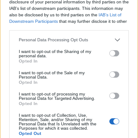
disclosure of your personal information by third parties on the
IAB’s list of downstream participants. This information may
also be disclosed by us to third parties on the
IAB’s List of
gbit
Downstream Participants
that may further disclose it to other
Forum General
third parties.
Personal Data Processing Opt Outs
7Kana said:
↑
Non sapevo che mi servisse il set da cacciatore di streghe, ho
I want to opt-out of the Sharing of my
personal data.
preso i pezzi dragan, poi devo ancora prendere l'anello mortis, e ho
Opted In
già arma e guanti araldo, tutta roba piccolina t3 e t2 però pian
piano intendo alzarli, ma del set cacciatore di streghe ho solo il
torso al momento, meno male che non sciolgo tutto, se vedo pezzi
I want to opt-out of the Sale of my
un po particolari li conservo in forziere. Grazie mille sono
Personal Data.
informazioni utilissime!
Opted In
I want to opt-out of processing my
Se cerchi sul forum inglese ci sono discussioni molto
Personal Data for Targeted Advertising.
interessanti sulle build per i maghi... Se ci dai una occhiata
Opted In
puoi trovare informazioni utili.
https://board-en.drakensang.com/forums/spellweavers.740/
I want to opt-out of Collection, Use,
E comunque nella sezione italiana ci sono players con
Retention, Sale, and/or Sharing of my
Personal Data that Is Unrelated with the
tantissima esperienza sui maghi (alcuni ti hanno già dato
Purposes for which it was collected.
consigli preziosi
)
Opted Out
Last edited:
Jan 29, 2020