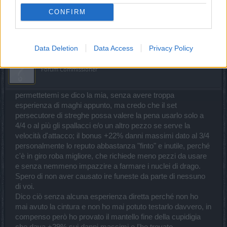
Jan 29, 2020
CONFIRM
AK47TestPlayer
and
7Kana
like this.
Data Deletion
Data Access
Privacy Policy
DreamWill
Forum Commissioner
permettetemi se dico la mia, senza avere troppa
esperienza di maghi appunto, ma credo che il set
persecutore di streghe possa valere la pena usarlo solo a
4/4 o al più gli spallacci e/o un altro pezzo se serve la
velocità d'attacco; il bonus +22% danni massimi dato al 3/4
personalmente lo reputo abbastanza "finto" e inutile, perché
c'è in giro roba migliore, che richiede meno pezzi da usare
e senza nemmeno impazzire a farmare i nuclei di drago.
Spero di non aver causato ire funeste da parte di nessuno
di voi.
Dico ciò senza alcuna esperienza diretta perché non ho
mai avuto la cintura e non ho mai potuto testarlo davvero, in
compenso però ho provato il mantello fine della cupidigia
che dava +29% sui danni massimi e l'ho trovato