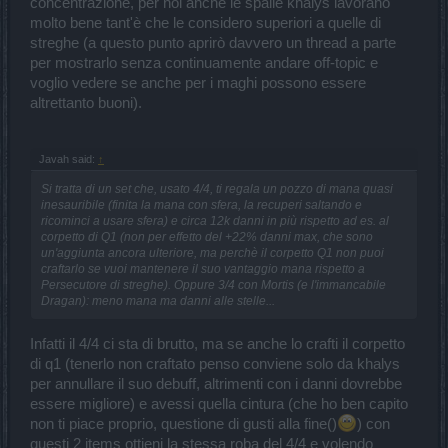
concentrazione, per noi anche le spalle khalys lavorano
molto bene tant'è che le considero superiori a quelle di
streghe (a questo punto aprirò davvero un thread a parte
per mostrarlo senza continuamente andare off-topic e
voglio vedere se anche per i maghi possono essere
altrettanto buoni).
Javah said:
↑
Si tratta di un set che, usato 4/4, ti regala un pozzo di mana quasi
inesauribile (finita la mana con sfera, la recuperi saltando e
ricominci a usare sfera) e circa 12k danni in più rispetto ad es. al
corpetto di Q1 (non per effetto del +22% danni max, che sono
un'aggiunta ancora ulteriore, ma perchè il corpetto Q1 non puoi
craftarlo se vuoi mantenere il suo vantaggio mana rispetto a
Persecutore di streghe). Oppure 3/4 con Mortis (e l'immancabile
Dragan): meno mana ma danni alle stelle...
Infatti il 4/4 ci sta di brutto, ma se anche lo crafti il corpetto
di q1 (tenerlo non craftato penso conviene solo da khalys
per annullare il suo debuff, altrimenti con i danni dovrebbe
essere migliore) e avessi quella cintura (che ho ben capito
non ti piace proprio, questione di gusti alla fine()
) con
questi 2 items ottieni la stessa roba del 4/4 e volendo