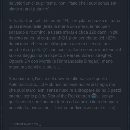
ha valori unici sugli items, non il fatto che i suoi bonus set
siano scarsi (tuttaltro).
Si tratta di un set che, usato 4/4, ti regala un pozzo di mana
quasi inesauribile (finita la mana con sfera, la recuperi
saltando e ricominci a usare sfera) e circa 12k danni in più
rispetto ad es. al corpetto di Q1 (non per effetto del +22%
danni max, che sono un'aggiunta ancora ulteriore, ma
perchè il corpetto Q1 non puoi craftarlo se vuoi mantenere il
suo vantaggio mana rispetto a Persecutore di streghe).
Oppure 3/4 con Mortis (e l'immancabile Dragan): meno
mana ma danni alle stelle...
Secondo me, l'unico set davvero alternativo è quello
Automatizzato... che ok non richiede nuclei di Drago, ma
che puoi starci anni senza riuscire a droppare (io ho 5 pezzi
ottenuti per lo più da Riot of the Rocketmen
... senza
quell'evento sarei ancora ferma ad un unico item droppato
una vita fa, prima che il Destructor divenisse così stitico).
CaptainPower said:
↑