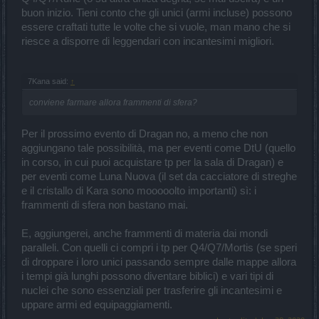
buon inizio. Tieni conto che gli unici (armi incluse) possono
essere craftati tutte le volte che si vuole, man mano che si
riesce a disporre di leggendari con incantesimi migliori.
7Kana said:
↑
conviene farmare allora frammenti di sfera?
Per il prossimo evento di Dragan no, a meno che non
aggiungano tale possibilità, ma per eventi come DtU (quello
in corso, in cui puoi acquistare tp per la sala di Dragan) e
per eventi come Luna Nuova (il set da cacciatore di streghe
e il cristallo di Kara sono mooooolto importanti) sì: i
frammenti di sfera non bastano mai.
E, aggiungerei, anche frammenti di materia dai mondi
paralleli. Con quelli ci compri i tp per Q4/Q7/Mortis (se speri
di droppare i loro unici passando sempre dalle mappe allora
i tempi già lunghi possono diventare biblici) e vari tipi di
nuclei che sono essenziali per trasferire gli incantesimi e
uppare armi ed equipaggiamenti.