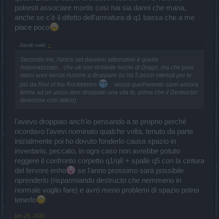
potresti associare mortis così hai sia danni che mana,
anche se c'è il difetto dell'armatura di q1 bassa che a me
piace poco
Javah said:
↑
Secondo me, l'unico set davvero alternativo è quello
Automatizzato... che ok non richiede nuclei di Drago, ma che puoi
starci anni senza riuscire a droppare (io ho 5 pezzi ottenuti per lo
più da Riot of the Rocketmen
... senza quell'evento sarei ancora
ferma ad un unico item droppato una vita fa, prima che il Destructor
divenisse così stitico).
l'avevo droppato anch'io pensando a te proprio perché
ricordavo l'avevi nominato qualche volta, tenuto da parte
inizialmente poi ho dovuto fonderlo causa spazio in
inventario, peccato, in ogni caso non avrebbe potuto
reggere il confronto corpetto q1/q8 + spalle q5 con la cintura
del fervore imho
se l'anno prossimo sarà possibile
riprenderlo (risparmiando destructo che nemmeno in
normale voglio fare) e avrò meno problemi di spazio potrei
tenerlo
Jan 29, 2020