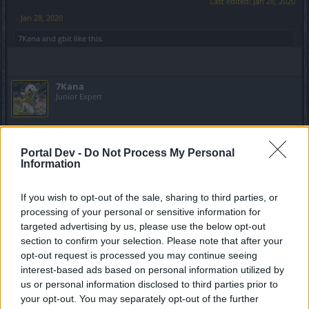
Last edited:
Jan 28, 2020
Jan 28, 2020
7Kana
and
gbit
like this.
7Kana
Junior Expert
Javah said:
↑
Portal Dev -
Do Not Process My Personal
il set da cacciatore di streghe e il cristallo di Kara
Information
Non sapevo che mi servisse il set da cacciatore di streghe,
ho preso i pezzi dragan, poi devo ancora prendere l'anello
If you wish to opt-out of the sale, sharing to third parties, or
mortis, e ho già arma e guanti araldo, tutta roba piccolina t3
processing of your personal or sensitive information for
e t2 però pian piano intendo alzarli, ma del set cacciatore di
targeted advertising by us, please use the below opt-out
streghe ho solo il torso al momento, meno male che non
section to confirm your selection. Please note that after your
sciolgo tutto, se vedo pezzi un po particolari li conservo in
opt-out request is processed you may continue seeing
forziere. Grazie mille sono informazioni utilissime!
interest-based ads based on personal information utilized by
us or personal information disclosed to third parties prior to
Jan 29, 2020
your opt-out. You may separately opt-out of the further
gbit
likes this.