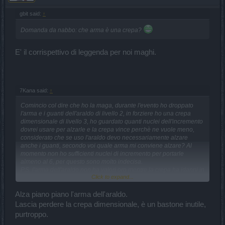
gbit said:
↑
Domanda da nabbo: che arma è una crepa?
E' il corrispettivo di leggenda per noi maghi.
7Kana said:
↑
Comincio col dire che ho la maga, durante l'evento ho droppato
l'arma e i guanti dell'araldo di livello 2, in forziere ho una crepa
dimensionale di livello 3, ho guardato quanti nuclei dell'incremento
dovrei usare per alzarle e la crepa vince perchè ne vuole meno,
considerato che se uso l'araldo devo necessariamente alzare
anche i guanti, secondo voi quale arma mi conviene alzare? Al
momento non ho sufficienti nuclei di incremento per portarle
almeno al 6, per questo sono molto indecisa.
P.S. l'arma dell'araldo non ha valori oro mentre la crepa ha idanni in
Click to expand...
oro.
Alza piano piano l'arma dell'araldo.
Lascia perdere la crepa dimensionale, è un bastone inutile,
purtroppo.