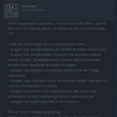
mrbrexo
Forum Greenhorn
vorrei aggiungere qualcosa, e spezzare delle lance, giusto
per che c'è stata la patch e il client sta ancora scaricando
XD
i vari set per il mago di cui sento parlare sono:
- dragan /set streghe/aldo/cubi (anello amuleto ornamento)
- dragan /set streghe/aldo /mistume fra amuleto kraken
anelllo mortis* (probabilmente il meno utile) ornamento
arcneo nero doppione di anello di dragan
- dragan/ set streghe completo/cubi/bastone del mago
saguinario
- dragan/ sigri / berach ma io ho sempre odiato sigri per cui
non ho infomarzioni in merito
- dragan/ set mortis e di conseguenza altri pezzi che
potrebbero essere sempre gli stessi sopra elencati
- dragan/ set automatizzato nn lo conosco
Focus tunica stellata di griimag: