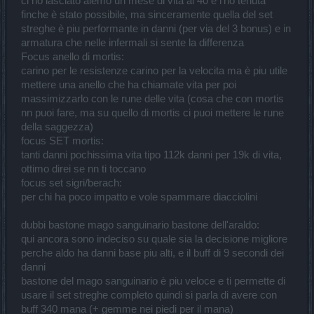
ci ho lasciato alemo un mese di vita al 40 e l'ho tenuta
finche è stato possibile, ma sinceramente quella del set
streghe è piu performante in danni (per via del 3 bonus) e in
armatura che nelle infermali si sente la differenza
Focus anello di mortis:
carino per le resistenze carino per la velocita ma è piu utile
mettere una anello che ha chiamate vita per poi
massimizzarlo con le rune delle vita (cosa che con mortis
nn puoi fare, ma su quello di mortis ci puoi mettere le rune
della saggezza)
focus SET mortis:
tanti danni pochissima vita tipo 112k danni per 19k di vita,
ottimo direi se nn ti toccano
focus set sigri/berach:
per chi ha poco impatto e vole spammare diacciolini
dubbi bastone mago sanguinario bastone dell'araldo:
qui ancora sono indeciso su quale sia la decisione migliore
perche aldo ha danni base piu alti, e il buff di 9 secondi dei
danni
bastone del mago sanguinario è piu veloce e ti permette di
usare il set streghe completo quindi si parla di avere con
buff 340 mana (+ gemme nei piedi per il mana)