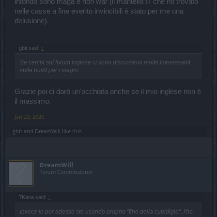
infondo sono maga e non war (il mantello t7 che ho trovato
nelle casse a fine evento invincibili è stato per me una
delusione).
gbit said:
↑
Se cerchi sul forum inglese ci sono discussioni molto interessanti
sulle build per i maghi
Grazie poi ci darò un'occhiata anche se il mio inglese non è
il massimo.
Jan 29, 2020
gbit
and
DreamWill
like this.
DreamWill
Forum Commissioner
7Kana said:
↑
Invece io per adesso sto usando proprio "fine della cupidigia", l'ho