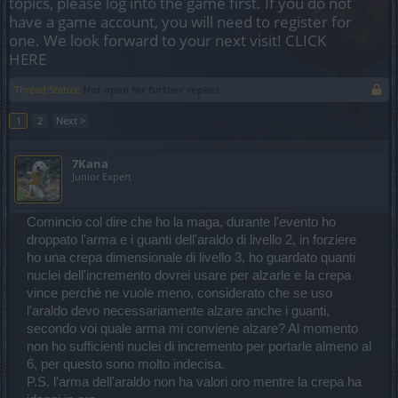
topics, please log into the game first. If you do not
have a game account, you will need to register for
one. We look forward to your next visit!
CLICK
HERE
Thread Status:
Not open for further replies.
1
2
Next >
7Kana
Junior Expert
Comincio col dire che ho la maga, durante l'evento ho
droppato l'arma e i guanti dell'araldo di livello 2, in forziere
ho una crepa dimensionale di livello 3, ho guardato quanti
nuclei dell'incremento dovrei usare per alzarle e la crepa
vince perchè ne vuole meno, considerato che se uso
l'araldo devo necessariamente alzare anche i guanti,
secondo voi quale arma mi conviene alzare? Al momento
non ho sufficienti nuclei di incremento per portarle almeno al
6, per questo sono molto indecisa.
P.S. l'arma dell'araldo non ha valori oro mentre la crepa ha