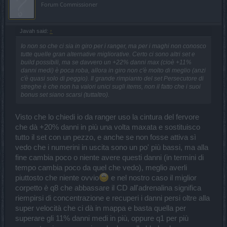
Forum Commissioner
Javah said:
↑
Io non so che ci sia in giro per i ranger, ma per i maghi non conosco
tutte quelle gran alternative migliorative. Certo ci sono altri set e
build possibili, ma se davvero un +22% danni max (cioè +11%
danni medi) è poca roba, allora in giro non c'è molto di meglio (anzi
c'è quasi solo di peggio). Il grande rimpianto del set Persecutore di
streghe è che non ha valori unici sugli items, non il fatto che i suoi
bonus set siano scarsi (tuttaltro).
Visto che lo chiedi io da ranger uso la cintura del fervore
che dà +20% danni in più una volta maxata e sostituisco
tutto il set con un pezzo, e anche se non fosse attiva sì
vedo che i numerini in uscita sono un po' più bassi, ma alla
fine cambia poco o niente avere questi danni (in termini di
tempo cambia poco da quel che vedo), meglio averli
piuttosto che niente ovvio
e nel nostro caso il miglior
corpetto è q8 che abbassare il CD all'adrenalina significa
riempirsi di concentrazione e recuperi i danni persi oltre alla
super velocità che ci dà in mappa e basta quella per
superare gli 11% danni medi in più, oppure q1 per più