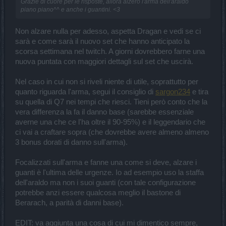
Grazie di cuore per le risposte, allora alzerò l'arma dell'araldo
piano piano^^ e anche i guantini. <3
Non alzare nulla per adesso, aspetta Dragan e vedi se ci
sarà e come sarà il nuovo set che hanno anticipato la
scorsa settimana nel twitch. A giorni dovrebbero farne una
nuova puntata con maggiori dettagli sul set che uscirà.
Nel caso in cui non si riveli niente di utile, soprattutto per
quanto riguarda l'arma, segui il consiglio di
sargon234
e tira
su quella di Q7 nei tempi che riesci. Tieni però conto che la
vera differenza la fa il danno base (sarebbe essenziale
averne una che ce l'ha oltre il 90-95%) e il leggendario che
ci vai a craftare sopra (che dovrebbe avere almeno almeno
3 bonus dorati di danno sull'arma).
Focalizzati sull'arma e fanne una come si deve, alzare i
guanti è l'ultima delle urgenze. Io ad esempio uso la staffa
dell'araldo ma non i suoi guanti (con tale configurazione
potrebbe anzi essere qualcosa meglio il bastone di
Berarach, a parità di danni base).
EDIT: va aggiunta una cosa di cui mi dimentico sempre,