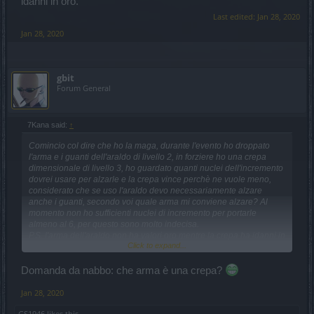
idanni in oro.
Last edited:
Jan 28, 2020
Jan 28, 2020
gbit
Forum General
7Kana said:
↑
Comincio col dire che ho la maga, durante l'evento ho droppato
l'arma e i guanti dell'araldo di livello 2, in forziere ho una crepa
dimensionale di livello 3, ho guardato quanti nuclei dell'incremento
dovrei usare per alzarle e la crepa vince perchè ne vuole meno,
considerato che se uso l'araldo devo necessariamente alzare
anche i guanti, secondo voi quale arma mi conviene alzare? Al
momento non ho sufficienti nuclei di incremento per portarle
almeno al 6, per questo sono molto indecisa.
P.S. l'arma dell'araldo non ha valori oro mentre la crepa ha idanni in
Click to expand...
oro.
Domanda da nabbo: che arma è una crepa?
Jan 28, 2020
GS1946
likes this.