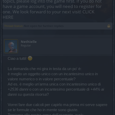
topics, please log into the game first. If you do not
have a game account, you will need to register for
one. We look forward to your next visit!
CLICK
HERE
Thread Status:
Not open for further replies.
Nethielle
Regular
Ciao a tutti!
La domanda che mi gira in testa da un po' è:
è meglio un oggetto unico con un incantesimo unico in
valore numerico o in valore percentuale?
Ad es. è meglio un'arma unica con incantesimo unico di
+2536 danni
o con un incantesimo percentuale di
+44% ai
danni su questa risorsa
?
Vorrei fare due calcoli per capirlo ma prima mi serve sapere
se le formule che ho in mente sono giuste.