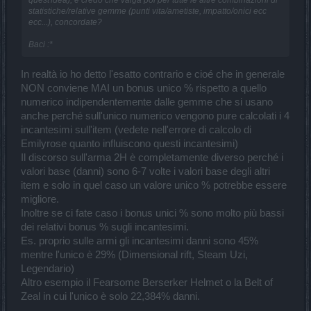
statistiche/relative gemme (punti vita/ametiste, impatto/onici ecc
ecc...), concordate?
Baci :*
In realtà io ho detto l'esatto contrario e cioé che in generale
NON conviene MAI un bonus unico % rispetto a quello
numerico indipendentemente dalle gemme che si usano
anche perché sull'unico numerico vengono pure calcolati i 4
incantesimi sull'item (vedete nell'errore di calcolo di
Emilyrose quanto influiscono questi incantesimi)
Il discorso sull'arma 2H è completamente diverso perché i
valori base (danni) sono 6-7 volte i valori base degli altri
item e solo in quel caso un valore unico % potrebbe essere
migliore.
Inoltre se ci fate caso i bonus unici % sono molto più bassi
dei relativi bonus % sugli incantesimi.
Es. proprio sulle armi gli incantesimi danni sono 45%
mentre l'unico è 29% (Dimensional rift, Steam Uzi,
Legendario)
Altro esempio il Fearsome Berserker Helmet o la Belt of
Zeal in cui l'unico è solo 22,384% danni.