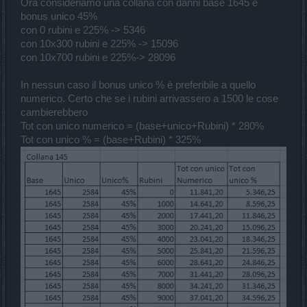
Ora consideriamo una collana con danni base 1645 e
bonus unico 45%
con 0 rubini e 225% -> 5346
con 10x300 rubini e 225% -> 15096
con 10x700 rubini e 225%-> 28096
In nessun caso il bonus unico % è preferibile a quello
numerico. Certo che se i rubini arrivassero a 1500 le cose
cambierebbero
Tot con unico numerico = (base+unico+Rubini) * 280%
Tot con unico % = (base+Rubini) * 325%