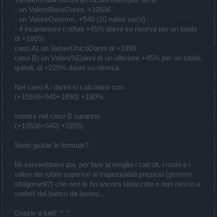
Torniamo alla nostra arma dell'esempio, avrà:
- un ValoreBaseDanni, +10536
- un ValoreGemme, +540 (10 rubini sacri)
- 4 incantesimi craftati +45% danni su risorsa per un totale
di +180%
caso A) un ValoreUnicoDanni di +1890
caso B) un Valore%Danni di un ulteriore +45% per un totale,
quindi, di +225% danni su risorsa.
Nel caso A i danni si calcolano con
(+10536+540+1890) +180%
mentre nel caso B saranno
(+10536+540) +225%
Sono giuste le formule?
Mi servirebbero poi, per fare al meglio i calcoli, i nomi e i
valori dei rubini superiori ai trapezioidali preziosi (gemme
sfolgoranti?) che non le ho ancora sbloccate e non riesco a
vederli dal banco da lavoro...
Grazie a tutti! :* :*