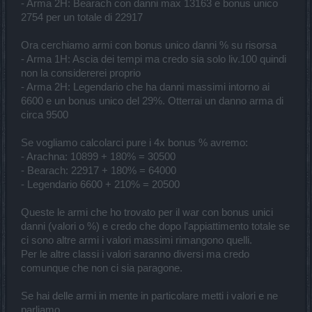
- Arma 2H: Bearach con danni max 13163 e bonus unico
2754 per un totale di 22917
Ora cerchiamo armi con bonus unico danni % su risorsa
- Arma 1H: Ascia dei tempi ma credo sia solo liv.100 quindi
non la considererei proprio
- Arma 2H: Legendario che ha danni massimi intorno ai
6600 e un bonus unico del 29%. Otterrai un danno arma di
circa 9500
Se vogliamo calcolarci pure i 4x bonus % avremo:
- Arachna: 10899 + 180% = 30500
- Bearach: 22917 + 180% = 64000
- Legendario 6600 + 210% = 20500
Queste le armi che ho trovato per il war con bonus unici
danni (valori o %) e credo che dopo l'appiattimento totale se
ci sono altre armi i valori massimi rimangono quelli.
Per le altre classi i valori saranno diversi ma credo
comunque che non ci sia paragone.
Se hai delle armi in mente in particolare metti i valori e ne
parliamo