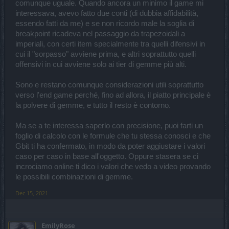
comunque uguale. Quando ancora un minimo il game mi
interessava, avevo fatto due conti (di dubbia affidabilità,
essendo fatti da me) e se non ricordo male la soglia di
breakpoint ricadeva nel passaggio da trapezoidali a
imperiali, con certi item specialmente tra quelli difensivi in
cui il "sorpasso" avviene prima, e altri soprattutto quelli
offensivi in cui avviene solo ai tier di gemme più alti.
Sono e restano comunque considerazioni utili soprattutto
verso l'end game perché, fino ad allora, il piatto principale è
la polvere di gemme, e tutto il resto è contorno.
Ma se a te interessa saperlo con precisione, puoi farti un
foglio di calcolo con le formule che tu stessa conosci e che
Gbit ti ha confermato, in modo da poter aggiustare i valori
caso per caso in base all'oggetto. Oppure stasera se ci
incrociamo online ti dico i valori che vedo a video provando
le possibili combinazioni di gemme.
Dec 15, 2021
EmilyRose