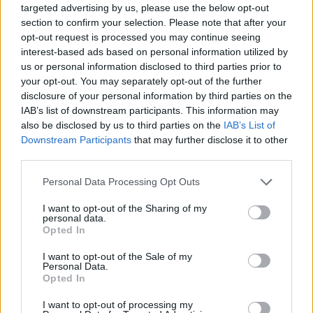
Nei calcoli dei totali devi contare anche i 4x45% dei bonus
targeted advertising by us, please use the below opt-out
degli incantesimi quindi troverai anche i +180% sui danni
section to confirm your selection. Please note that after your
numerici
opt-out request is processed you may continue seeing
quindi
interest-based ads based on personal information utilized by
us or personal information disclosed to third parties prior to
Tot con unico numerico = (base+unico+Rubini) * 280%
your opt-out. You may separately opt-out of the further
Tot con unico % = (base+Rubini) * 325%
disclosure of your personal information by third parties on the
IAB’s list of downstream participants. This information may
perché anche se gli incantesimi rimangono uguali (180%)
also be disclosed by us to third parties on the
IAB’s List of
questi vengono calcolati anche sul bonus unico numerico
Downstream Participants
that may further disclose it to other
third parties.
Modalità Prolissa ON
Col bonus numerico avresti
Personal Data Processing Opt Outs
X1 = dannibase x 280%
Y1 = unico numerico x 280%
I want to opt-out of the Sharing of my
Z1 = rubini x 280%
personal data.
Opted In
col bonus % invece avresti
I want to opt-out of the Sale of my
X2 = dannibase x 280%
Personal Data.
Z2 = rubini x 280%
Opted In
X3 = dannibase x 45%
Z3 = rubini x 45%
I want to opt-out of processing my