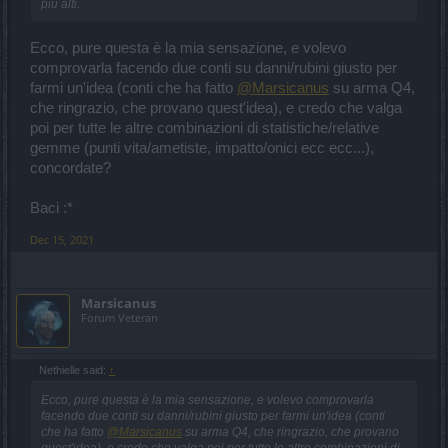
più alti.
Ecco, pure questa è la mia sensazione, e volevo
comprovarla facendo due conti su danni/rubini giusto per
farmi un'idea (conti che ha fatto
@Marsicanus
su arma Q4,
che ringrazio, che provano quest'idea), e credo che valga
poi per tutte le altre combinazioni di statistiche/relative
gemme (punti vita/ametiste, impatto/onici ecc ecc...),
concordate?
Baci :*
Dec 15, 2021
Marsicanus
Forum Veteran
Nethielle said:
↑
Ecco, pure questa è la mia sensazione, e volevo comprovarla
facendo due conti su danni/rubini giusto per farmi un'idea (conti
che ha fatto
@Marsicanus
su arma Q4, che ringrazio, che provano
quest'idea), e credo che valga poi per tutte le altre combinazioni di