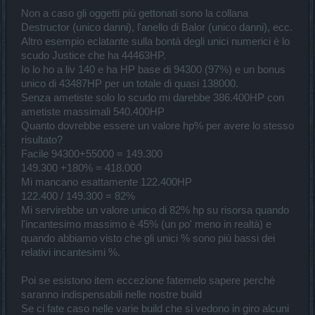
Non a caso gli oggetti più gettonati sono la collana
Destructor (unico danni), l'anello di Balor (unico danni), ecc.
Altro esempio eclatante sulla bontà degli unici numerici è lo
scudo Justice che ha 44463HP.
Io lo ho a liv 140 e ha HP base di 94300 (97%) e un bonus
unico di 43487HP per un totale di quasi 138000.
Senza ametiste solo lo scudo mi darebbe 386.400HP con
ametiste massimali 540.400HP
Quanto dovrebbe essere un valore hp% per avere lo stesso
risultato?
Facile 94300+55000 = 149.300
149.300 +180% = 418.000
Mi mancano esattamente 122.400HP
122.400 / 149.300 = 82%
Mi servirebbe un valore unico di 82% hp su risorsa quando
l'incantesimo massimo è 45% (un po' meno in realtà) e
quando abbiamo visto che gli unici % sono più bassi dei
relativi incantesimi %.
Poi se esistono item eccezione fatemelo sapere perché
saranno indispensabili nelle nostre build
Se ci fate caso nelle varie build che si vedono in giro alcuni