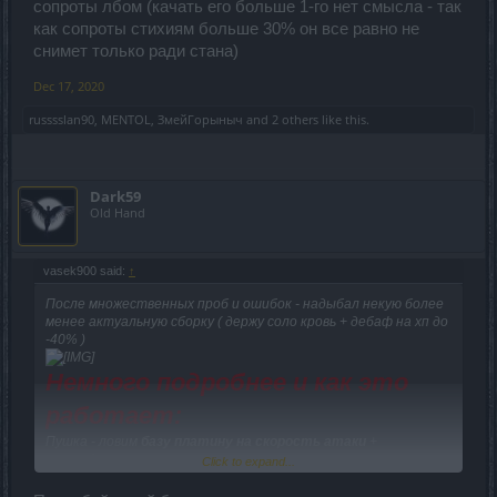
сопроты лбом (качать его больше 1-го нет смысла - так
как сопроты стихиям больше 30% он все равно не
снимет только ради стана)
Dec 17, 2020
russsslan90
,
MENTOL
,
ЗмейГорыныч
and
2 others
like this.
Dark59
Old Hand
vasek900 said:
↑
После множественных проб и ошибок - надыбал некую более
менее актуальную сборку ( держу соло кровь + дебаф на хп до
-40% )
Немного подробнее и как это
работает:
Пушка - ловим
базу платину на скорость атаки
+
волшебства и камни
на
скорость атаки
Click to expand...
лимит 4.0 а с каждым превышением лимита в 0.5 + 1 единица
к
настакиванию бафа "безудержная ярость" что дает +100%