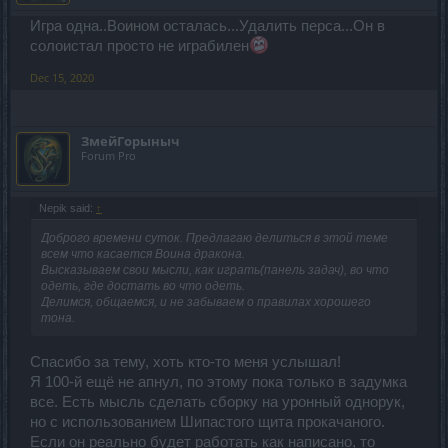
Игра одна..Воином осталась...Удалить перса...Он в
солоистал просто не играбилен
Dec 15, 2020
ЗмейГорыныч
Forum Pro
Nepik said:
↑
Доброго времени суток. Предлагаю делиться в этой теме
всем что касается Воина дракона.
Высказываем свои мысли, как играть(панель задач), во что
одеть, где достать во что одеть.
Делимся, общаемся, и не забываем о правилах хорошего
тона.
Спасибо за тему, хоть кто-то меня услышал!
Я 100-й ещё не апнул, по этому пока только в задумка
все. Есть мысль сделать сборку на уронный однорук,
но с использованием Шипастого щита прокачаного.
Если он реально будет работать как написано, то