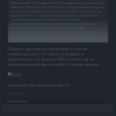
Всем привет! Посмотрел на билд с размахом,но тоже мне не
заходит. Нет скорости 4.0 это раз и от размазжения выхлоп
по урону на порядок выше.Только шипастого все же взял на
вооружение,но это тоже все индивидульно и зависит от
сложности данжа.Но в пати да он не заменим.
Сразу практически перешел на однорук с щитом,так как
разогнать ку на двуруке проблематично не имея
максимальных ониксов.Да и скорость разгонять вливая в
оружие статы на скорку как по мне это крайняя мера.
Click to expand...
Во всем шмоте практически делал упор на ку,но постепенно
буду что то перестраивать в сторону урона,так как им нас
опять обделили.
Скорость разгоняется перчатками (с учетом
Если сравнивать базовый урон вара и мага допустим в
нормальных рун). Что касается размаха и
кучках,то у нас получается ямка )))
размозжения, то у размаха 264% от базы. Ну и с
Пока что бегаю вот так...Урон разгоняется 190к
учетом нынешней фичи и крита с откатом навыков:
можно бить без кулдауна и ярости.
Dec 19, 2020
Nepik
likes this.
Торс зиги хорош под размазжение,но не хватает перчаток
ку7. Кольца под однорук,добавляют по 12 очков на талант
Удар правой рукой.Но думаю одно кольцо лучше с ку5. Инкра