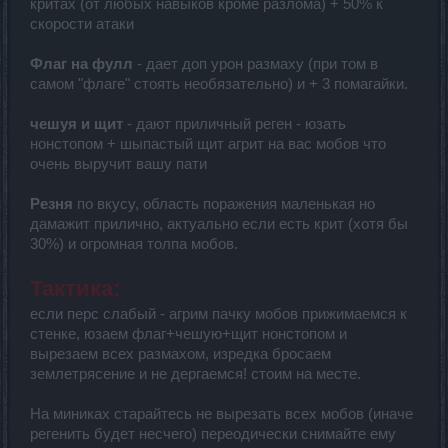
критах (от любых навыков кроме разлома) + 50% к
скорости атаки
Флаг на фулл
- дает доп урон размаху (при том в
самом "флаге" стоять необязательно) и + 3 помагайки.
чешуя и щит
- дают приличный реген - юзать
нонстопом + шыпастый щит агрит на вас мобов что
очень выручит вашу пати
Резня
по вкусу, область поражения маленькая но
дамажит прилично, актуально если есть крит (хотя бы
30%) и огромная толпа мобов.
Тактика:
если перс слабый - агрим пачку мобов прижимаемся к
стенке, юзаем флаг+чешую+щит нонстопом и
вырезаем всех размахом, изредка бросаем
землетрясение и не дергаемся! стоим на месте.
На миниках старайтесь не вырезать всех мобов (иначе
регенить будет несчего) переодически снимайте ему