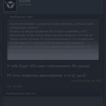
Dark59
Old Hand
ЗмейГорыныч said:
↑
А если не однорук, а инкру на скорку сделать, а в пуху и щит
чистый урон влить?
В каких то вещах придётся ХП на Крит поменять, в ХП
проседаем, но при этом урона гораздо больше и от той же
Чешуи будет больше ХП востонавливаться. Ну как вариант...
И ещё заметил, что Шанс блока убрали как таковой,
осталась только Сила блока, видимо объеденили как и КУ-
ШКУ. Заметил что бегая с двуруком на чистом уроне прошёл
блок, видимо от шлема особки, в котором эта стата есть.
Click to expand...
Думаю руны на блок вставить и камушков штук 5 хотябы.
Чуйка говорит не помешают они!
У тебя будет 10% шанс заблокировать 8% урона))
PS Хоть появилось разнообразие, а то q7, да q7.
Last edited:
Dec 18, 2020
Dec 18, 2020
ЗмейГорыныч
likes this.