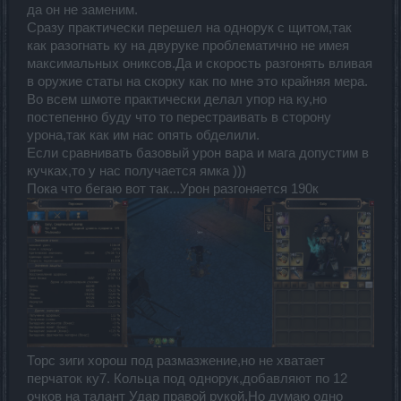
да он не заменим.
Сразу практически перешел на однорук с щитом,так
как разогнать ку на двуруке проблематично не имея
максимальных ониксов.Да и скорость разгонять вливая
в оружие статы на скорку как по мне это крайняя мера.
Во всем шмоте практически делал упор на ку,но
постепенно буду что то перестраивать в сторону
урона,так как им нас опять обделили.
Если сравнивать базовый урон вара и мага допустим в
кучках,то у нас получается ямка )))
Пока что бегаю вот так...Урон разгоняется 190к
Торс зиги хорош под размазжение,но не хватает
перчаток ку7. Кольца под однорук,добавляют по 12
очков на талант Удар правой рукой.Но думаю одно