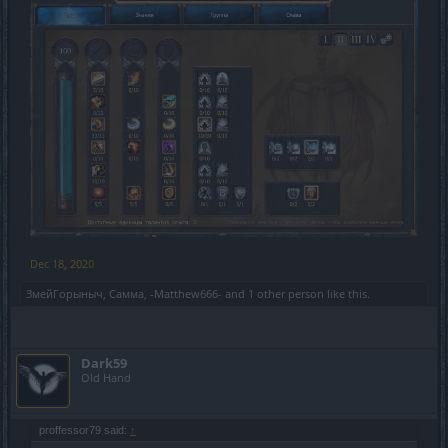
Dec 18, 2020
ЗмейГорыныч
,
Самма
,
-Matthew666-
and
1 other person
like this.
Dark59
Old Hand
proffessor79 said:
↑