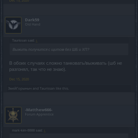
Dec 15, 2020
Dark59
Old Hand
Taurissan said:
↑
Выжить получится с щитом без ШБ и ХП?
В обоих случаях сложно танковать/выживать (шб не
разгонял, так что не знаю).
Dec 15, 2020
ЗмейГорыныч
and
Taurissan
like this.
-Matthew666-
Forum Apprentice
mark-kim-8888 said:
↑