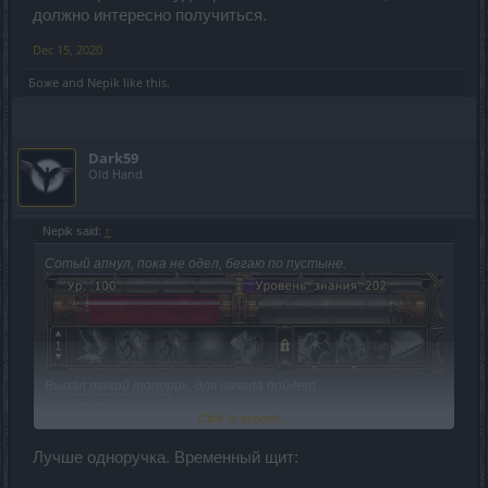
должно интересно получиться.
Dec 15, 2020
Боже
and
Nepik
like this.
Dark59
Old Hand
Nepik said:
↑
Сотый апнул, пока не одел, бегаю по пустыне.
Выпал такой топорик, для начала пойдет...
Click to expand...
Лучше одноручка. Временный щит: