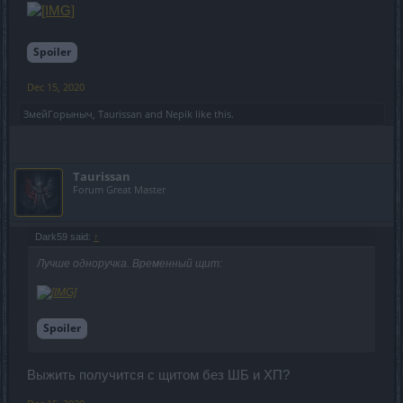
Spoiler
Dec 15, 2020
ЗмейГорыныч
,
Taurissan
and
Nepik
like this.
Taurissan
Forum Great Master
Dark59 said:
↑
Лучше одноручка. Временный щит:
Spoiler
Выжить получится с щитом без ШБ и ХП?