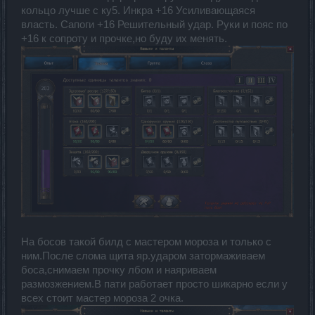
кольцо лучше с ку5. Инкра +16 Усиливающаяся
власть. Сапоги +16 Решительный удар. Руки и пояс по
+16 к сопроту и прочке,но буду их менять.
На босов такой билд с мастером мороза и только с
ним.После слома щита яр.ударом затормаживаем
боса,снимаем прочку лбом и наяриваем
размозжением.В пати работает просто шикарно если у
всех стоит мастер мороза 2 очка.