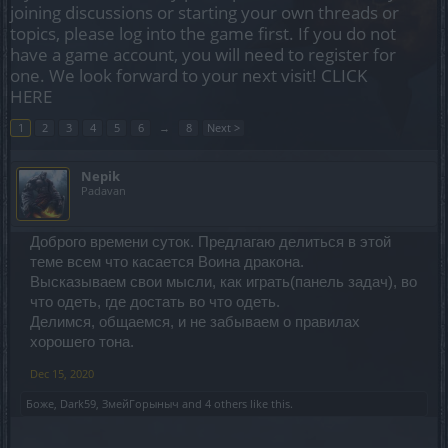
joining discussions or starting your own threads or
topics, please log into the game first. If you do not
have a game account, you will need to register for
one. We look forward to your next visit!
CLICK
HERE
1
2
3
4
5
6
→
8
Next >
Nepik
Padavan
Доброго времени суток. Предлагаю делиться в этой
теме всем что касается Воина дракона.
Высказываем свои мысли, как играть(панель задач), во
что одеть, где достать во что одеть.
Делимся, общаемся, и не забываем о правилах
хорошего тона.
Dec 15, 2020
Боже
,
Dark59
,
ЗмейГорыныч
and
4 others
like this.