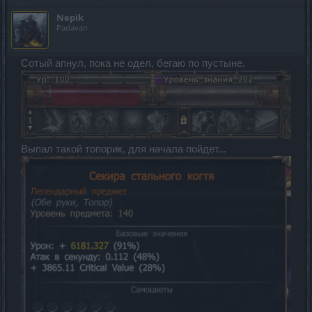
Nepik
Padavan
Сотый апнул, пока не одел, бегаю по пустыне.
Выпал такой топорик, для начала пойдет...