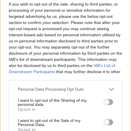
Сообразил что после крафта надо внешний вид изменить)...
If you wish to opt-out of the sale, sharing to third parties, or
processing of your personal or sensitive information for
Похоже баг.
targeted advertising by us, please use the below opt-out
section to confirm your selection. Please note that after your
opt-out request is processed you may continue seeing
interest-based ads based on personal information utilized by
Dec 17, 2020
us or personal information disclosed to third parties prior to
Nepik
likes this.
your opt-out. You may separately opt-out of the further
disclosure of your personal information by third parties on the
IAB’s list of downstream participants. This information may
vasek900
also be disclosed by us to third parties on the
IAB’s List of
Forum Greenhorn
Downstream Participants
that may further disclose it to other
third parties.
После множественных проб и ошибок - надыбал некую
Personal Data Processing Opt Outs
более менее актуальную сборку ( держу соло кровь +
дебаф на хп до -40% )
I want to opt-out of the Sharing of my
personal data.
Немного подробнее и как это
Opted In
работает:
I want to opt-out of the Sale of my
Personal Data.
Пушка - ловим
базу платину на скорость атаки
+
Opted In