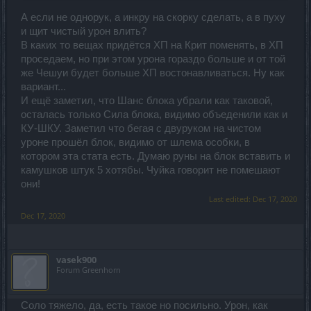
лимит 4.0 а с каждым превышением лимита в 0.5 + 1 единица
к
настакиванию бафа "безудержная ярость" что дает +100%
А если не однорук, а инкру на скорку сделать, а в пуху
Резня
по вкусу, область поражения маленькая но дамажит
к урону.
прилично, актуально если есть крит (хотя бы 30%) и
и щит чистый урон влить?
огромная толпа мобов.
В каких то вещах придётся ХП на Крит поменять, в ХП
Щит ловим на урон + рубины + волшебства.
проседаем, но при этом урона гораздо больше и от той
Тактика:
В каждой шмотке должен быть КРИТ + питомец на крит (к
же Чешуи будет больше ХП востонавливаться. Ну как
примеру жабер + 30% шку + бафы)
если перс слабый - агрим пачку мобов прижимаемся к стенке,
вариант...
юзаем флаг+чешую+щит нонстопом и вырезаем всех
И ещё заметил, что Шанс блока убрали как таковой,
Отказываемся от разможения / разлома от слова совсем -
размахом, изредка бросаем землетрясение и не дергаемся!
так как размах дамажит под флагом точно также как и
осталась только Сила блока, видимо объеденили как и
стоим на месте.
разможение НО цепляет гораздо больше мобов, а разлом на
КУ-ШКУ. Заметил что бегая с двуруком на чистом
крови наносит слишком мало урона.
На миниках старайтесь не вырезать всех мобов (иначе
уроне прошёл блок, видимо от шлема особки, в
регенить будет несчего) переодически снимайте ему
котором эта стата есть. Думаю руны на блок вставить и
Ветка умений:
сопроты лбом (качать его больше 1-го нет смысла - так как
камушков штук 5 хотябы. Чуйка говорит не помешают
сопроты стихиям больше 30% он все равно не снимет
они!
только ради стана)
Мастер яда на +1
(размах и резня -2% урана цели - работает
Last edited:
Dec 17, 2020
НО нужно 50 раз без перерыва долбить эту цель)
Dec 17, 2020
Стремительный боец фулл
- откатывает умения при
критах (от любых навыков кроме разлома) + 50% к скорости
атаки
vasek900
Флаг на фулл
- дает доп урон размаху (при том в самом
Forum Greenhorn
"флаге" стоять необязательно) и + 3 помагайки.
чешуя и щит
- дают приличный реген - юзать нонстопом +
Соло тяжело, да, есть такое но посильно. Урон, как