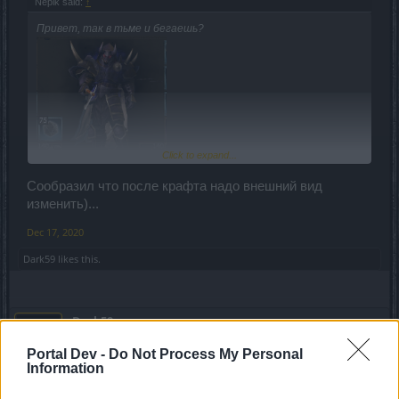
Nepik said:
↑
Привет, так в тьме и бегаешь?
Click to expand...
У тебя шит отображается? У меня после крафта пропал...
Сообразил что после крафта надо внешний вид
изменить)...
Dec 17, 2020
Dark59
likes this.
Dark59
Old Hand
Portal Dev -
Do Not Process My Personal
Information
Nepik said:
↑