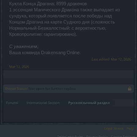
Кукла Конца Драгана: 8999 дракенов
1 эссенция Магического Дракона также выпадает из
сундука, который появляется после победы над
Концом Драгана на карте Судного дня (сложность
Нормальный-Безжалостный: с вероятностью,
Кровопролитие: гарантировано).
С уважением
,
Ваша команда Drakensang Online.
Last edited:
Mar 12, 2026
Mar 12, 2026
Thread Status:
Not open for further replies.
Forums
International Section
Русскоязычный раздел
Legal Notice
Help
Terms and Rules
Privacy Policy
Cookie Settings