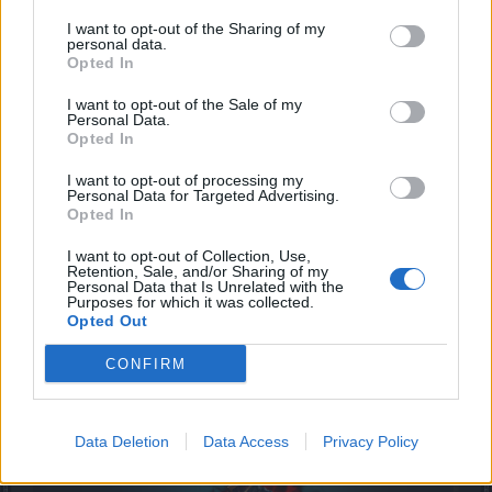
дополнений от сообщества.
I want to opt-out of the Sharing of my
personal data.
Opted In
Как создать?
Рецепт создания: 15x Глаз Отвращения, 15x Глаз
I want to opt-out of the Sale of my
Страха, 10x Глаз Краха
Personal Data.
Opted In
Крыло Знамения (питомец)
I want to opt-out of processing my
Получено из Статуй Черного Рыцаря
Personal Data for Targeted Advertising.
Opted In
Эффект питомца (Легендарный):
I want to opt-out of Collection, Use,
Retention, Sale, and/or Sharing of my
Personal Data that Is Unrelated with the
+20.00% Урон
Purposes for which it was collected.
Opted Out
+15.00% Скорость передвижения
+15.00% Размер стака выпадения иномантов
CONFIRM
Data Deletion
Data Access
Privacy Policy