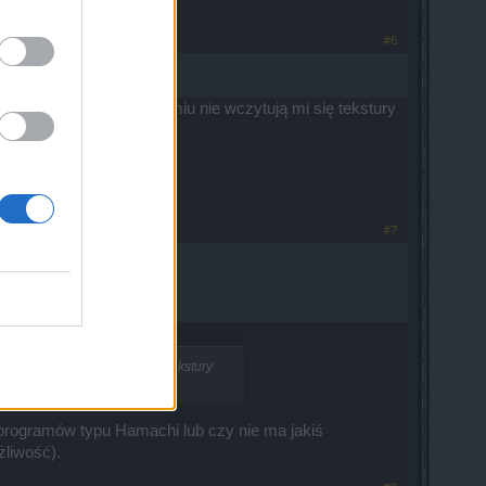
#6
 miasta to po załadowamiu nie wczytują mi się tekstury
ogło.
#7
owamiu nie wczytują mi się tekstury
 programów typu Hamachi lub czy nie ma jakiś
żliwość).