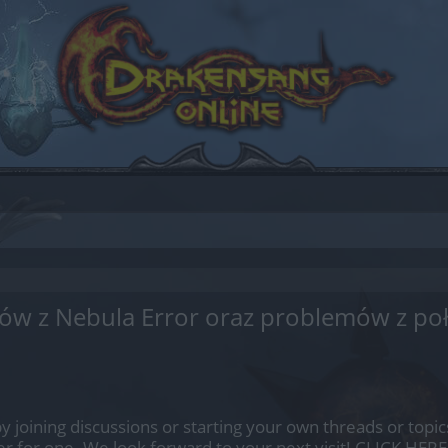
ów z Nebula Error oraz problemów z po
by joining discussions or starting your own threads or topics
er for one. We look forward to your next visit!
CLICK HERE