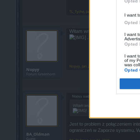
Opted 
TL_Tyche
,
Jan 22, 2020
I want t
Opted 
Witam wracam po dłuższej przerwie
I want 
. Próbowałem odinstalować
Advertis
Opted 
I want t
of my P
was col
Nopyy
,
Jan 24, 2020
Nopyy
Opted 
Forum Greenhorn
Nopyy said:
↑
Witam wracam po dłuższej przerwie i ma
. Próbowałem odinstalować i za
Jest to problem z połączeniem int
ograniczeń w Zaporze systemu. W o
BA_Oldman
Guest