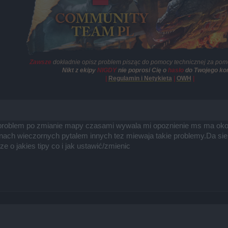
Zawsze
dokładnie opisz problem pisząc do pomocy technicznej za pom
Nikt z ekipy
NIGDY
nie poprosi Cię o
hasło
do Twojego kon
|
Regulamin i Netykieta
|
OWH
|
oblem po zmianie mapy czasami wywala mi opoznienie ms ma okolo 
inach wieczornych pytalem innych tez miewaja takie problemy.Da sie 
ze o jakies tipy co i jak ustawić/zmienic