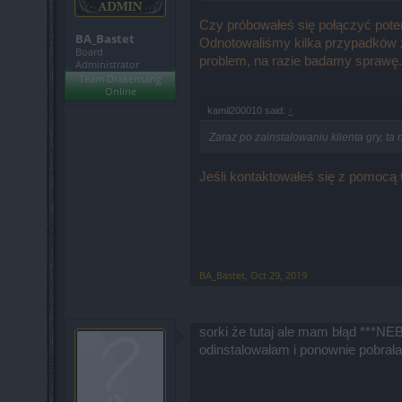
Czy próbowałeś się połączyć pot
BA_Bastet
Odnotowaliśmy kilka przypadków z
Board
problem, na razie badamy sprawę.
Administrator
Team Drakensang
Online
kamil200010 said:
↑
Zaraz po zainstalowaniu klienta gry, ta
Jeśli kontaktowałeś się z pomocą 
BA_Bastet
,
Oct 29, 2019
sorki że tutaj ale mam błąd ***
odinstalowałam i ponownie pobrała