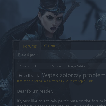
Calendar
Forums
Recent posts
Forums
International Section
Sekcja Polska
Wątek zbiorczy problem
Feedback
Discussion in '
Sekcja Polska
' started by
BA_Bastet
,
Sep 21, 2019
.
Dear forum reader,
if you’d like to actively participate on the forum 
not have a game account, you will need to regist