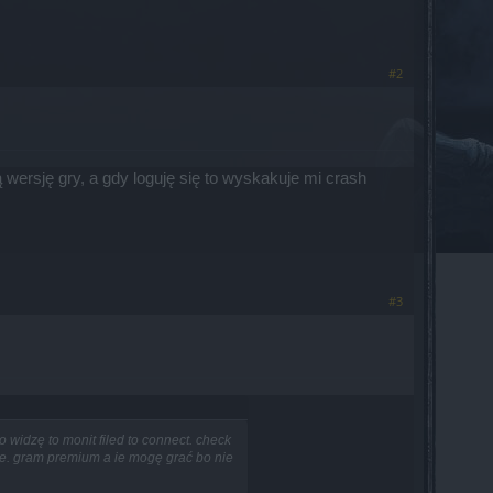
#2
 wersję gry, a gdy loguję się to wyskakuje mi crash
#3
 widzę to monit filed to connect. check
ie. gram premium a ie mogę grać bo nie