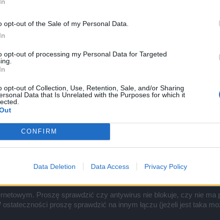
In
|
Regulamin i Netykieta
|
OWH
|
o opt-out of the Sale of my Personal Data.
In
 i mam problem tego typu: gdy próbuje wejść na jakąś mape albo do
to opt-out of processing my Personal Data for Targeted
 i zainstalować na nowo grę i czyściłem również foldery nic nie pom
ing.
In
o opt-out of Collection, Use, Retention, Sale, and/or Sharing
ersonal Data that Is Unrelated with the Purposes for which it
lected.
Out
CONFIRM
Data Deletion
Data Access
Privacy Policy
m problem tego typu: gdy próbuje wejść na jakąś mape albo do miasta to po załad
instalować na nowo grę i czyściłem również foldery nic nie pomogło.
ernetowym. Proszę sprawdzić czy antywirus nie blokuje, czy nie ma
stateczności proszę sprawdzić na innym łączu (jeżeli jest taka mo