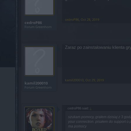
cedroP86
,
Oct 28, 2019
cedroP86
Forum Greenhorn
Zaraz po zainstalowaniu klienta gr
kamil200010
,
Oct 29, 2019
kamil200010
Forum Greenhorn
cedroP86 said:
↑
szukam pomocy, grałem dzisiaj z 3 godzi
your connection. pisałem do support o
ma pomocy