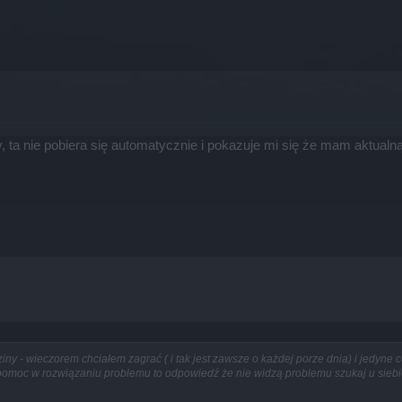
y, ta nie pobiera się automatycznie i pokazuje mi się że mam aktualną
ny - wieczorem chciałem zagrać ( i tak jest zawsze o każdej porze dnia) i jedyne co
 pomoc w rozwiązaniu problemu to odpowiedź że nie widzą problemu szukaj u sieb