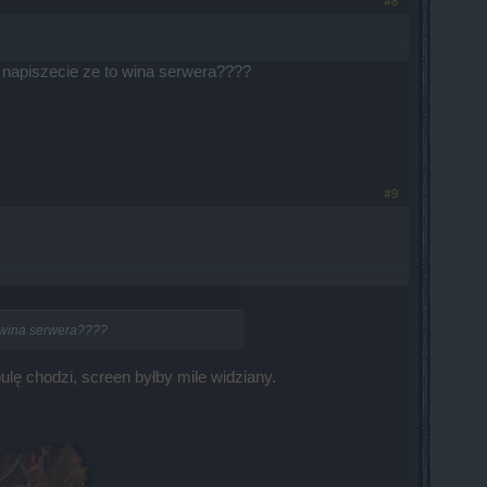
#8
zy napiszecie ze to wina serwera????
#9
o wina serwera????
lę chodzi, screen byłby mile widziany.