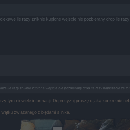
 ciekawe ile razy zniknie kupione wejscie nie pozbierany drop ile ra
kawe ile razy zniknie kupione wejscie nie pozbierany drop ile razy napiszecie ze t
y tym niewiele informacji. Doprecyzuj proszę o jaką konkretnie nebu
 wątku związanego z błędami silnika.