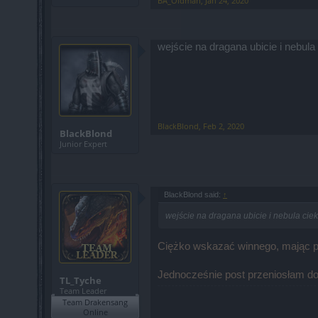
BA_Oldman
,
Jan 24, 2020
wejście na dragana ubicie i nebula
BlackBlond
,
Feb 2, 2020
BlackBlond
Junior Expert
BlackBlond said:
↑
wejście na dragana ubicie i nebula cie
Ciężko wskazać winnego, mając prz
Jednocześnie post przeniosłam do
TL_Tyche
Team Leader
Team Drakensang
Online