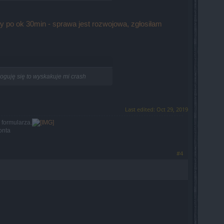
 po ok 30min - sprawa jest rozwojowa, zgłosiłam
loguję się to wyskakuje mi crash
Last edited:
Oct 29, 2019
formularza.
onta
#4