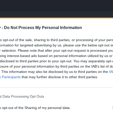
v -
Do Not Process My Personal Information
to opt-out of the sale, sharing to third parties, or processing of your per
A ASSERTION*** muszę pisać do PT czy po prostu odczekać
ienta to nie pomogło
formation for targeted advertising by us, please use the below opt-out s
r selection. Please note that after your opt-out request is processed y
o tematu. Obawiam się, że opis Twojego błędu jest zbyt lakoniczny,
eing interest-based ads based on personal information utilized by us or
disclosed to third parties prior to your opt-out. You may separately opt-
losure of your personal information by third parties on the IAB’s list of
. This information may also be disclosed by us to third parties on the
IA
Participants
that may further disclose it to other third parties.
l Data Processing Opt Outs
Zawsze
dokładnie opisz problem pisząc do pomocy technicznej za pom
o opt-out of the Sharing of my personal data.
Nikt z ekipy
NIGDY
nie poprosi Cię o
hasło
do Twojego kon