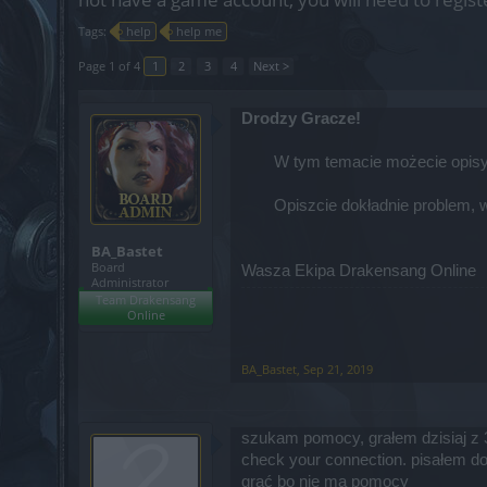
Tags:
help
help me
Page 1 of 4
1
2
3
4
Next >
Drodzy Gracze!
W tym temacie możecie opisy
Opiszcie dokładnie problem, w
BA_Bastet
Board
Wasza Ekipa Drakensang Online
Administrator
Team Drakensang
Online
BA_Bastet
,
Sep 21, 2019
szukam pomocy, grałem dzisiaj z 3 
check your connection. pisałem d
grać bo nie ma pomocy