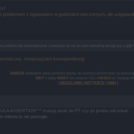
em?
 problemem z logowaniem w godzinach wieczornych, ale ustępowały
 nie pobiera się automatycznie i pokazuje mi się że mam aktualną wersję gry, a gdy 
techniczną - kontynuuj tam korespondencję.
ZAWSZE
dokładnie opisz problem pisząc do pomocy technicznej za pomocą 
NIKT
z ekipy
NIGDY
nie poprosi Cię o
HASŁO
do Twojego k
|
REGULAMIN I NETYKIETA
|
OWH
|
NEBULA ASSERTION*** muszę pisać do PT czy po prostu odczekać
m klienta to nie pomogło