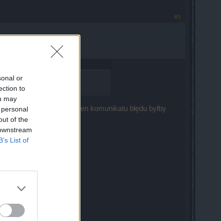
#5
sonal or
ection to
ou may
 by uzyskać pomoc - screen komunikatu błędu byłby
 personal
out of the
 downstream
B’s List of
ocą formularza.
ta!