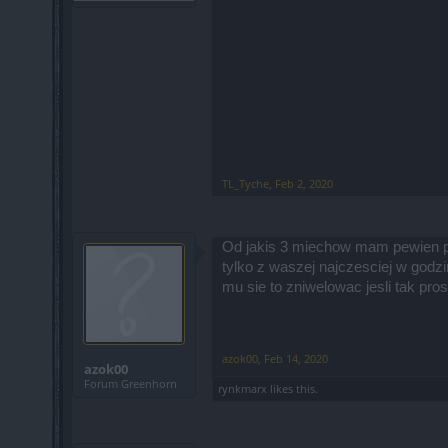
TL_Tyche
,
Feb 2, 2020
Od jakis 3 miechow mam pewien pr
tylko z waszej najczesciej w godz
mu sie to zniwelowac jesli tak pros
azok00
,
Feb 14, 2020
azok00
Forum Greenhorn
rynkmarx
likes this.